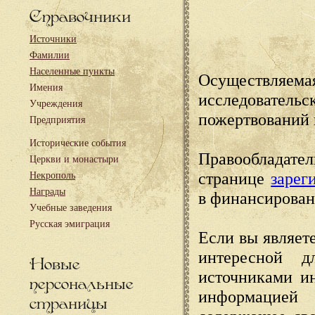
Справочники
Источники
Фамилии
Населенные пункты
Осуществляема
Имения
исследовател
Учреждения
пожертвований 
Предприятия
Исторические события
Правообладате
Церкви и монастыри
странице
зарег
Некрополь
Награды
в финансирован
Учебные заведения
Русская эмиграция
Если вы являете
интересной д
Новые
источниками и
персональные
информацией
страницы