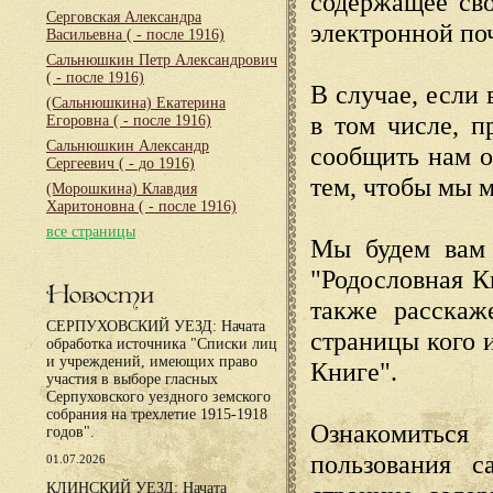
содержащее сво
Серговская Александра
электронной по
Васильевна
( - после 1916)
Сальнюшкин Петр Александрович
( - после 1916)
В случае, если 
(Сальнюшкина) Екатерина
в том числе, п
Егоровна
( - после 1916)
Сальнюшкин Александр
сообщить нам о
Сергеевич
( - до 1916)
тем, чтобы мы 
(Морошкина) Клавдия
Харитоновна
( - после 1916)
все страницы
Мы будем вам 
"Родословная К
Новости
также расскаж
СЕРПУХОВСКИЙ УЕЗД: Начата
страницы кого 
обработка источника "Списки лиц
и учреждений, имеющих право
Книге".
участия в выборе гласных
Серпуховского уездного земского
собрания на трехлетие 1915-1918
Ознакомиться
годов".
пользования с
01.07.2026
КЛИНСКИЙ УЕЗД: Начата