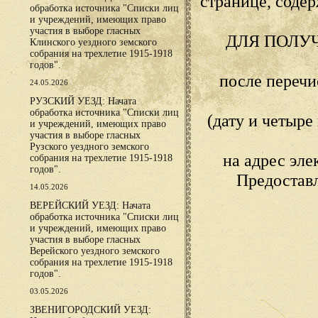
странице, сод
обработка источника "Списки лиц
и учреждений, имеющих право
участия в выборе гласных
ДЛЯ ПОЛУ
Клинского уездного земского
собрания на трехлетие 1915-1918
годов".
после переч
24.05.2026
РУЗСКИЙ УЕЗД: Начата
обработка источника "Списки лиц
(дату и четыр
и учреждений, имеющих право
участия в выборе гласных
Рузского уездного земского
на адрес эл
собрания на трехлетие 1915-1918
годов".
Предостав
14.05.2026
ВЕРЕЙСКИЙ УЕЗД: Начата
обработка источника "Списки лиц
и учреждений, имеющих право
участия в выборе гласных
Верейского уездного земского
собрания на трехлетие 1915-1918
годов".
03.05.2026
ЗВЕНИГОРОДСКИЙ УЕЗД: