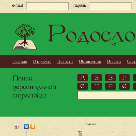
e-mail
пароль
Родосло
Главная
О проекте
Новости
Объявления
Отзывы
Стат
Поиск
А
Б
В
Г
персональной
О
П
Р
С
страницы
Главная