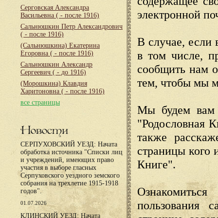
содержащее сво
Серговская Александра
электронной по
Васильевна
( - после 1916)
Сальнюшкин Петр Александрович
( - после 1916)
В случае, если 
(Сальнюшкина) Екатерина
в том числе, п
Егоровна
( - после 1916)
Сальнюшкин Александр
сообщить нам о
Сергеевич
( - до 1916)
тем, чтобы мы 
(Морошкина) Клавдия
Харитоновна
( - после 1916)
все страницы
Мы будем вам 
"Родословная К
Новости
также расскаж
СЕРПУХОВСКИЙ УЕЗД: Начата
страницы кого 
обработка источника "Списки лиц
и учреждений, имеющих право
Книге".
участия в выборе гласных
Серпуховского уездного земского
собрания на трехлетие 1915-1918
Ознакомиться
годов".
пользования с
01.07.2026
КЛИНСКИЙ УЕЗД: Начата