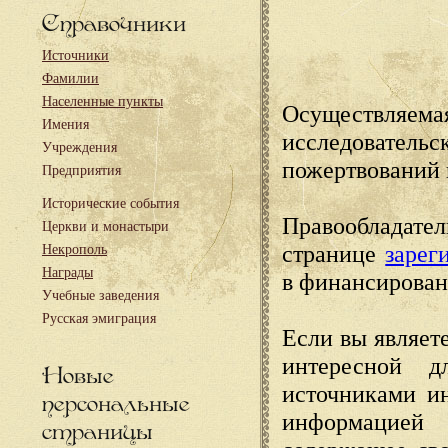
Справочники
Источники
Фамилии
Населенные пункты
Осуществляема
Имения
исследовател
Учреждения
пожертвований 
Предприятия
Исторические события
Правообладате
Церкви и монастыри
странице
зарег
Некрополь
Награды
в финансирован
Учебные заведения
Русская эмиграция
Если вы являете
интересной д
Новые
источниками и
персональные
информацией
страницы