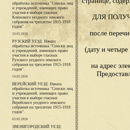
странице, сод
обработка источника "Списки лиц
и учреждений, имеющих право
участия в выборе гласных
ДЛЯ ПОЛУ
Клинского уездного земского
собрания на трехлетие 1915-1918
годов".
после переч
24.05.2026
РУЗСКИЙ УЕЗД: Начата
обработка источника "Списки лиц
(дату и четыр
и учреждений, имеющих право
участия в выборе гласных
Рузского уездного земского
на адрес эл
собрания на трехлетие 1915-1918
годов".
Предостав
14.05.2026
ВЕРЕЙСКИЙ УЕЗД: Начата
обработка источника "Списки лиц
и учреждений, имеющих право
участия в выборе гласных
Верейского уездного земского
собрания на трехлетие 1915-1918
годов".
03.05.2026
ЗВЕНИГОРОДСКИЙ УЕЗД: