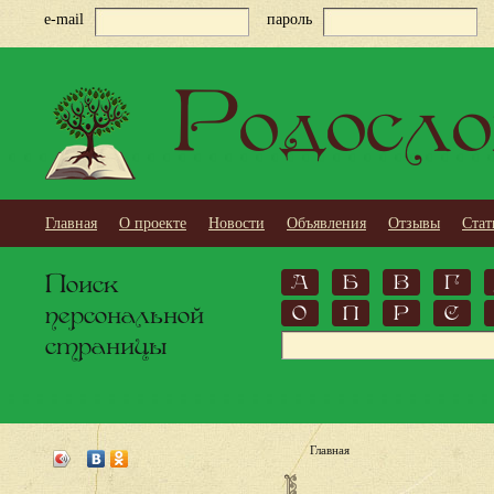
e-mail
пароль
Родосло
Главная
О проекте
Новости
Объявления
Отзывы
Стат
Поиск
А
Б
В
Г
персональной
О
П
Р
С
страницы
Главная