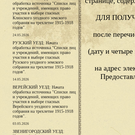
странице, сод
обработка источника "Списки лиц
и учреждений, имеющих право
участия в выборе гласных
ДЛЯ ПОЛУ
Клинского уездного земского
собрания на трехлетие 1915-1918
годов".
после переч
24.05.2026
РУЗСКИЙ УЕЗД: Начата
обработка источника "Списки лиц
(дату и четыр
и учреждений, имеющих право
участия в выборе гласных
Рузского уездного земского
на адрес эл
собрания на трехлетие 1915-1918
годов".
Предостав
14.05.2026
ВЕРЕЙСКИЙ УЕЗД: Начата
обработка источника "Списки лиц
и учреждений, имеющих право
участия в выборе гласных
Верейского уездного земского
собрания на трехлетие 1915-1918
годов".
03.05.2026
ЗВЕНИГОРОДСКИЙ УЕЗД: