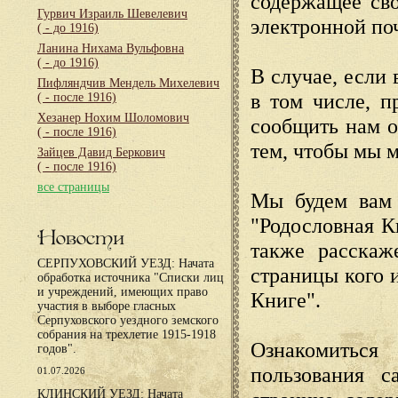
содержащее сво
Гурвич Израиль Шевелевич
электронной по
( - до 1916)
Ланина Нихама Вульфовна
( - до 1916)
В случае, если 
Пифляндчив Мендель Михелевич
в том числе, п
( - после 1916)
Хезанер Нохим Шоломович
сообщить нам о
( - после 1916)
тем, чтобы мы 
Зайцев Давид Беркович
( - после 1916)
все страницы
Мы будем вам 
"Родословная К
Новости
также расскаж
СЕРПУХОВСКИЙ УЕЗД: Начата
страницы кого 
обработка источника "Списки лиц
и учреждений, имеющих право
Книге".
участия в выборе гласных
Серпуховского уездного земского
собрания на трехлетие 1915-1918
Ознакомиться
годов".
пользования с
01.07.2026
КЛИНСКИЙ УЕЗД: Начата