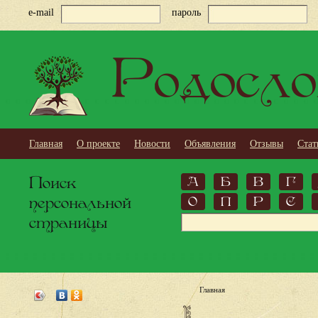
e-mail
пароль
Родосло
Главная
О проекте
Новости
Объявления
Отзывы
Стат
Поиск
А
Б
В
Г
персональной
О
П
Р
С
страницы
Главная