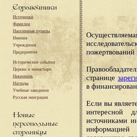
Справочники
Источники
Фамилии
Населенные пункты
Осуществляема
Имения
исследовател
Учреждения
пожертвований 
Предприятия
Исторические события
Правообладате
Церкви и монастыри
странице
зарег
Некрополь
Награды
в финансирован
Учебные заведения
Русская эмиграция
Если вы являете
интересной д
Новые
источниками и
персональные
информацией
страницы