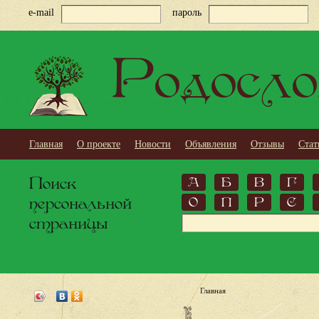
e-mail
пароль
Родосло
Главная
О проекте
Новости
Объявления
Отзывы
Стат
Поиск
А
Б
В
Г
персональной
О
П
Р
С
страницы
Главная