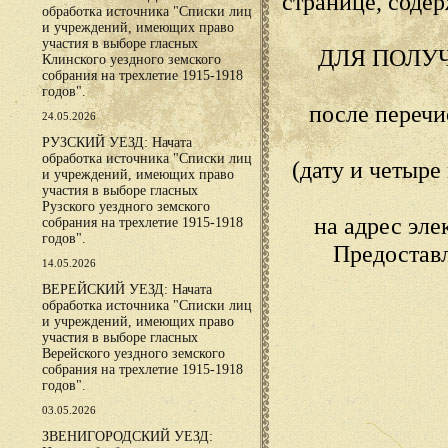
странице, сод
обработка источника "Списки лиц
и учреждений, имеющих право
участия в выборе гласных
ДЛЯ ПОЛУ
Клинского уездного земского
собрания на трехлетие 1915-1918
годов".
после переч
24.05.2026
РУЗСКИЙ УЕЗД: Начата
обработка источника "Списки лиц
(дату и четыр
и учреждений, имеющих право
участия в выборе гласных
Рузского уездного земского
на адрес эл
собрания на трехлетие 1915-1918
годов".
Предостав
14.05.2026
ВЕРЕЙСКИЙ УЕЗД: Начата
обработка источника "Списки лиц
и учреждений, имеющих право
участия в выборе гласных
Верейского уездного земского
собрания на трехлетие 1915-1918
годов".
03.05.2026
ЗВЕНИГОРОДСКИЙ УЕЗД: