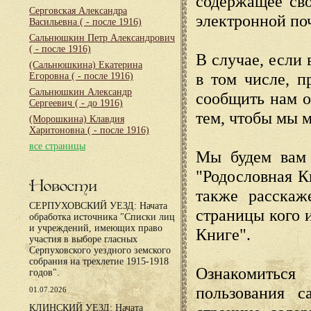
содержащее сво
Серговская Александра
электронной по
Васильевна
( - после 1916)
Сальнюшкин Петр Александрович
( - после 1916)
В случае, если 
(Сальнюшкина) Екатерина
в том числе, п
Егоровна
( - после 1916)
Сальнюшкин Александр
сообщить нам о
Сергеевич
( - до 1916)
тем, чтобы мы 
(Морошкина) Клавдия
Харитоновна
( - после 1916)
все страницы
Мы будем вам 
"Родословная К
Новости
также расскаж
СЕРПУХОВСКИЙ УЕЗД: Начата
страницы кого 
обработка источника "Списки лиц
и учреждений, имеющих право
Книге".
участия в выборе гласных
Серпуховского уездного земского
собрания на трехлетие 1915-1918
Ознакомиться
годов".
пользования с
01.07.2026
КЛИНСКИЙ УЕЗД: Начата