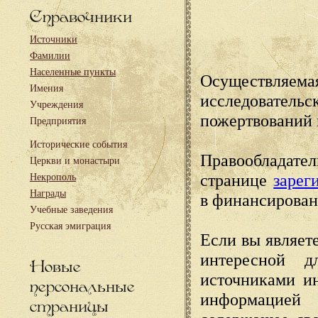
Справочники
Источники
Фамилии
Населенные пункты
Осуществляема
Имения
исследовател
Учреждения
пожертвований 
Предприятия
Исторические события
Правообладате
Церкви и монастыри
странице
зарег
Некрополь
Награды
в финансирован
Учебные заведения
Русская эмиграция
Если вы являете
интересной д
Новые
источниками и
персональные
информацией
страницы