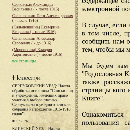
содержащее сво
Серговская Александра
электронной по
Васильевна
( - после 1916)
Сальнюшкин Петр Александрович
( - после 1916)
В случае, если 
(Сальнюшкина) Екатерина
в том числе, п
Егоровна
( - после 1916)
Сальнюшкин Александр
сообщить нам о
Сергеевич
( - до 1916)
тем, чтобы мы 
(Морошкина) Клавдия
Харитоновна
( - после 1916)
все страницы
Мы будем вам 
"Родословная К
Новости
также расскаж
СЕРПУХОВСКИЙ УЕЗД: Начата
страницы кого 
обработка источника "Списки лиц
и учреждений, имеющих право
Книге".
участия в выборе гласных
Серпуховского уездного земского
собрания на трехлетие 1915-1918
Ознакомиться
годов".
пользования с
01.07.2026
КЛИНСКИЙ УЕЗД: Начата