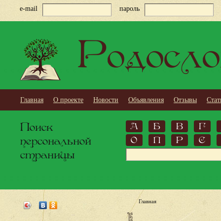
e-mail
пароль
Родосло
Главная
О проекте
Новости
Объявления
Отзывы
Стат
Поиск
А
Б
В
Г
персональной
О
П
Р
С
страницы
Главная