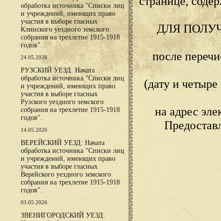
странице, сод
обработка источника "Списки лиц
и учреждений, имеющих право
участия в выборе гласных
ДЛЯ ПОЛУ
Клинского уездного земского
собрания на трехлетие 1915-1918
годов".
после переч
24.05.2026
РУЗСКИЙ УЕЗД: Начата
обработка источника "Списки лиц
(дату и четыр
и учреждений, имеющих право
участия в выборе гласных
Рузского уездного земского
на адрес эл
собрания на трехлетие 1915-1918
годов".
Предостав
14.05.2026
ВЕРЕЙСКИЙ УЕЗД: Начата
обработка источника "Списки лиц
и учреждений, имеющих право
участия в выборе гласных
Верейского уездного земского
собрания на трехлетие 1915-1918
годов".
03.05.2026
ЗВЕНИГОРОДСКИЙ УЕЗД: