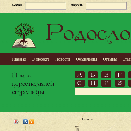
e-mail
пароль
Родосло
Главная
О проекте
Новости
Объявления
Отзывы
Стат
Поиск
А
Б
В
Г
персональной
О
П
Р
С
страницы
Главная