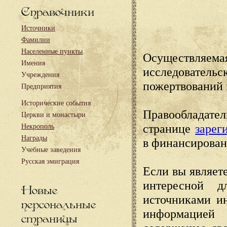
Справочники
Источники
Фамилии
Населенные пункты
Осуществляема
Имения
исследовател
Учреждения
пожертвований 
Предприятия
Исторические события
Правообладате
Церкви и монастыри
странице
зарег
Некрополь
Награды
в финансирован
Учебные заведения
Русская эмиграция
Если вы являете
интересной д
Новые
источниками и
персональные
информацией
страницы