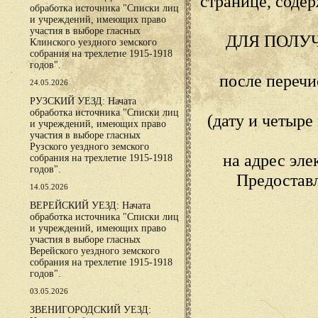
странице, сод
обработка источника "Списки лиц
и учреждений, имеющих право
участия в выборе гласных
ДЛЯ ПОЛУ
Клинского уездного земского
собрания на трехлетие 1915-1918
годов".
после переч
24.05.2026
РУЗСКИЙ УЕЗД: Начата
обработка источника "Списки лиц
(дату и четыр
и учреждений, имеющих право
участия в выборе гласных
Рузского уездного земского
на адрес эл
собрания на трехлетие 1915-1918
годов".
Предостав
14.05.2026
ВЕРЕЙСКИЙ УЕЗД: Начата
обработка источника "Списки лиц
и учреждений, имеющих право
участия в выборе гласных
Верейского уездного земского
собрания на трехлетие 1915-1918
годов".
03.05.2026
ЗВЕНИГОРОДСКИЙ УЕЗД: