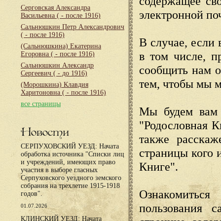
содержащее сво
Серговская Александра
электронной по
Васильевна
( - после 1916)
Сальнюшкин Петр Александрович
( - после 1916)
В случае, если 
(Сальнюшкина) Екатерина
в том числе, п
Егоровна
( - после 1916)
Сальнюшкин Александр
сообщить нам о
Сергеевич
( - до 1916)
тем, чтобы мы 
(Морошкина) Клавдия
Харитоновна
( - после 1916)
все страницы
Мы будем вам 
"Родословная К
Новости
также расскаж
СЕРПУХОВСКИЙ УЕЗД: Начата
страницы кого 
обработка источника "Списки лиц
и учреждений, имеющих право
Книге".
участия в выборе гласных
Серпуховского уездного земского
собрания на трехлетие 1915-1918
Ознакомиться
годов".
пользования с
01.07.2026
КЛИНСКИЙ УЕЗД: Начата