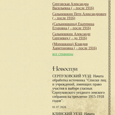
Серговская Александра
Васильевна
( - после 1916)
Сальнюшкин Петр Александрович
( - после 1916)
(Сальнюшкина) Екатерина
Егоровна
( - после 1916)
Сальнюшкин Александр
Сергеевич
( - до 1916)
(Морошкина) Клавдия
Харитоновна
( - после 1916)
все страницы
Новости
СЕРПУХОВСКИЙ УЕЗД: Начата
обработка источника "Списки лиц
и учреждений, имеющих право
участия в выборе гласных
Серпуховского уездного земского
собрания на трехлетие 1915-1918
годов".
01.07.2026
КЛИНСКИЙ УЕЗД: Начата