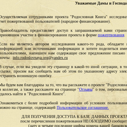
Уважаемые Дамы и Господа
Осуществляемая сотрудниками проекта "Родословная Книга" исследоват
счет пожертвований пользователей (народное финансирование).
Правообладатель предоставляет доступ к запрашиваемой вами стран
принявшим участие в финансировании проекта в форме
пожертвования
.
Если вы являетесь автором исследования какого-то рода, обладаете 
информацией или источниками информации и хотите поделиться им
пользователями, напишите нам содержащее свое предложение письмо и
почты:
info.rodoslovnaya.org@yandex.ru
В случае, если вы увидели эту страницу в какой-то иной ситуации, в т
ссылке, просим вас сообщить нам об этом по указанному адресу эле
устранить возникшую ошибку.
Мы будем вам благодарны за то, что вы расскажете о проекте "Родословн
и коллегам, а также расскажете на странице "
Отзывы
" о том, персональ
удалось найти в "Родословной Книге".
Ознакомиться с более подробной информации об условиях пользовани
можно на странице, содержащей
Пользовательское соглашение.
ДЛЯ ПОЛУЧЕНИЯ ДОСТУПА К БАЗЕ ДАННЫХ ПРОЕКТА
после перечисления пожертвования НЕОБХОДИМО сообщить
(дату и четыре последние цифры номера вашей банковск