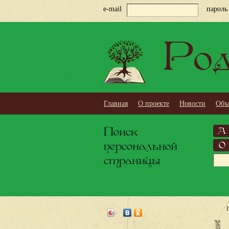
e-mail
пароль
Род
Главная
О проекте
Новости
Объ
Поиск
А
персональной
О
страницы