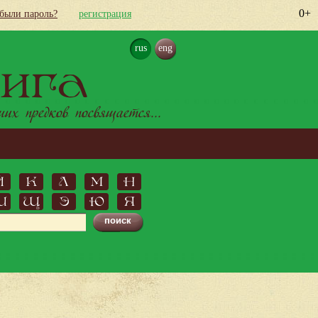
0+
абыли пароль?
регистрация
rus
eng
ига
х предков посвящается...
Й
К
Л
М
Н
Ш
Щ
Э
Ю
Я