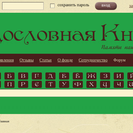
сохранить пароль
з
ословная Кн
Памяти наши
явления
Отзывы
Статьи
О фонде
Сотрудничество
Форум
Б
В
Г
Д
Е
Ё
Ж
З
И
П
Р
С
Т
У
Ф
Х
Ц
Ч
Главная