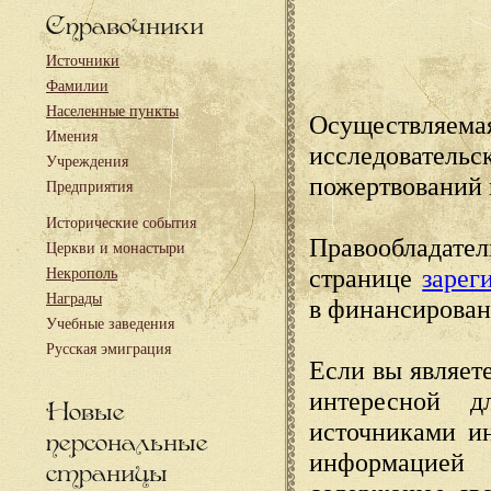
Справочники
Источники
Фамилии
Населенные пункты
Осуществляема
Имения
исследовател
Учреждения
пожертвований 
Предприятия
Исторические события
Правообладате
Церкви и монастыри
странице
зарег
Некрополь
Награды
в финансирован
Учебные заведения
Русская эмиграция
Если вы являете
интересной д
Новые
источниками и
персональные
информацией
страницы