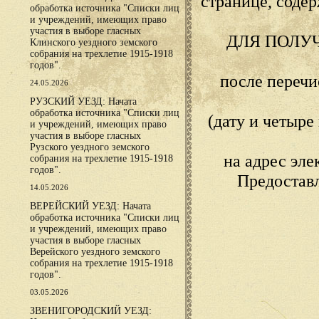
странице, сод
обработка источника "Списки лиц
и учреждений, имеющих право
участия в выборе гласных
ДЛЯ ПОЛУ
Клинского уездного земского
собрания на трехлетие 1915-1918
годов".
после переч
24.05.2026
РУЗСКИЙ УЕЗД: Начата
обработка источника "Списки лиц
(дату и четыр
и учреждений, имеющих право
участия в выборе гласных
Рузского уездного земского
на адрес эл
собрания на трехлетие 1915-1918
годов".
Предостав
14.05.2026
ВЕРЕЙСКИЙ УЕЗД: Начата
обработка источника "Списки лиц
и учреждений, имеющих право
участия в выборе гласных
Верейского уездного земского
собрания на трехлетие 1915-1918
годов".
03.05.2026
ЗВЕНИГОРОДСКИЙ УЕЗД: