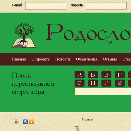
e-mail
пароль
Родосло
Главная
О проекте
Новости
Объявления
Отзывы
Стат
Поиск
А
Б
В
Г
персональной
О
П
Р
С
страницы
Главная