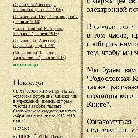
содержащее сво
Серговская Александра
электронной по
Васильевна
( - после 1916)
Сальнюшкин Петр Александрович
( - после 1916)
В случае, если 
(Сальнюшкина) Екатерина
в том числе, п
Егоровна
( - после 1916)
Сальнюшкин Александр
сообщить нам о
Сергеевич
( - до 1916)
тем, чтобы мы 
(Морошкина) Клавдия
Харитоновна
( - после 1916)
все страницы
Мы будем вам 
"Родословная К
Новости
также расскаж
СЕРПУХОВСКИЙ УЕЗД: Начата
страницы кого 
обработка источника "Списки лиц
и учреждений, имеющих право
Книге".
участия в выборе гласных
Серпуховского уездного земского
собрания на трехлетие 1915-1918
Ознакомиться
годов".
пользования с
01.07.2026
КЛИНСКИЙ УЕЗД: Начата