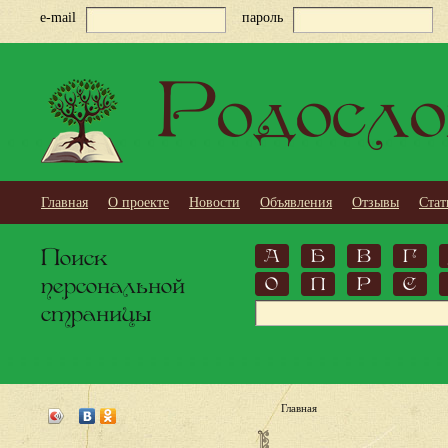
e-mail
пароль
Родосло
Главная
О проекте
Новости
Объявления
Отзывы
Стат
Поиск
А
Б
В
Г
персональной
О
П
Р
С
страницы
Главная