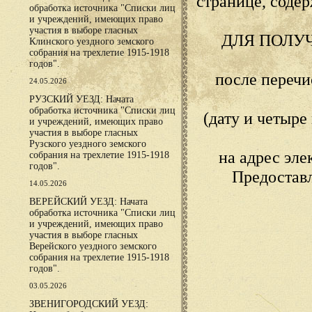
странице, сод
обработка источника "Списки лиц
и учреждений, имеющих право
участия в выборе гласных
ДЛЯ ПОЛУ
Клинского уездного земского
собрания на трехлетие 1915-1918
годов".
после переч
24.05.2026
РУЗСКИЙ УЕЗД: Начата
обработка источника "Списки лиц
(дату и четыр
и учреждений, имеющих право
участия в выборе гласных
Рузского уездного земского
на адрес эл
собрания на трехлетие 1915-1918
годов".
Предостав
14.05.2026
ВЕРЕЙСКИЙ УЕЗД: Начата
обработка источника "Списки лиц
и учреждений, имеющих право
участия в выборе гласных
Верейского уездного земского
собрания на трехлетие 1915-1918
годов".
03.05.2026
ЗВЕНИГОРОДСКИЙ УЕЗД: