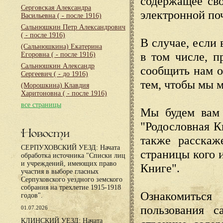
содержащее сво
Серговская Александра
электронной по
Васильевна
( - после 1916)
Сальнюшкин Петр Александрович
( - после 1916)
В случае, если 
(Сальнюшкина) Екатерина
в том числе, п
Егоровна
( - после 1916)
Сальнюшкин Александр
сообщить нам о
Сергеевич
( - до 1916)
тем, чтобы мы 
(Морошкина) Клавдия
Харитоновна
( - после 1916)
все страницы
Мы будем вам 
"Родословная К
Новости
также расскаж
СЕРПУХОВСКИЙ УЕЗД: Начата
страницы кого 
обработка источника "Списки лиц
и учреждений, имеющих право
Книге".
участия в выборе гласных
Серпуховского уездного земского
собрания на трехлетие 1915-1918
Ознакомиться
годов".
пользования с
01.07.2026
КЛИНСКИЙ УЕЗД: Начата