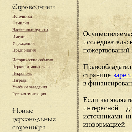
Справочники
Источники
Фамилии
Населенные пункты
Осуществляема
Имения
исследовател
Учреждения
пожертвований 
Предприятия
Исторические события
Правообладате
Церкви и монастыри
странице
зарег
Некрополь
Награды
в финансирован
Учебные заведения
Русская эмиграция
Если вы являете
интересной д
Новые
источниками и
персональные
информацией
страницы