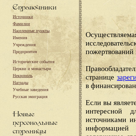
Справочники
Источники
Фамилии
Населенные пункты
Осуществляема
Имения
исследовател
Учреждения
пожертвований 
Предприятия
Исторические события
Правообладате
Церкви и монастыри
странице
зарег
Некрополь
Награды
в финансирован
Учебные заведения
Русская эмиграция
Если вы являете
интересной д
Новые
источниками и
персональные
информацией
страницы