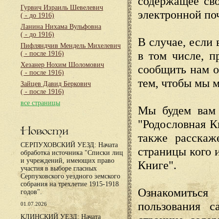
содержащее сво
Гурвич Израиль Шевелевич
электронной по
( - до 1916)
Ланина Нихама Вульфовна
( - до 1916)
В случае, если 
Пифляндчив Мендель Михелевич
в том числе, п
( - после 1916)
Хезанер Нохим Шоломович
сообщить нам о
( - после 1916)
тем, чтобы мы 
Зайцев Давид Беркович
( - после 1916)
все страницы
Мы будем вам 
"Родословная К
Новости
также расскаж
СЕРПУХОВСКИЙ УЕЗД: Начата
страницы кого 
обработка источника "Списки лиц
и учреждений, имеющих право
Книге".
участия в выборе гласных
Серпуховского уездного земского
собрания на трехлетие 1915-1918
Ознакомиться
годов".
пользования с
01.07.2026
КЛИНСКИЙ УЕЗД: Начата