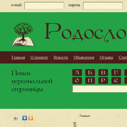
e-mail
пароль
Родосло
Главная
О проекте
Новости
Объявления
Отзывы
Стат
Поиск
А
Б
В
Г
персональной
О
П
Р
С
страницы
Главная