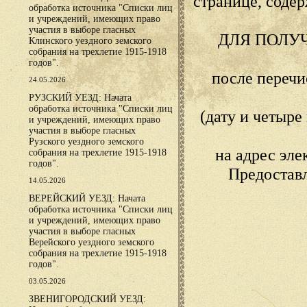
странице, сод
обработка источника "Списки лиц
и учреждений, имеющих право
участия в выборе гласных
ДЛЯ ПОЛУ
Клинского уездного земского
собрания на трехлетие 1915-1918
годов".
после переч
24.05.2026
РУЗСКИЙ УЕЗД: Начата
обработка источника "Списки лиц
(дату и четыр
и учреждений, имеющих право
участия в выборе гласных
Рузского уездного земского
на адрес эл
собрания на трехлетие 1915-1918
годов".
Предостав
14.05.2026
ВЕРЕЙСКИЙ УЕЗД: Начата
обработка источника "Списки лиц
и учреждений, имеющих право
участия в выборе гласных
Верейского уездного земского
собрания на трехлетие 1915-1918
годов".
03.05.2026
ЗВЕНИГОРОДСКИЙ УЕЗД: