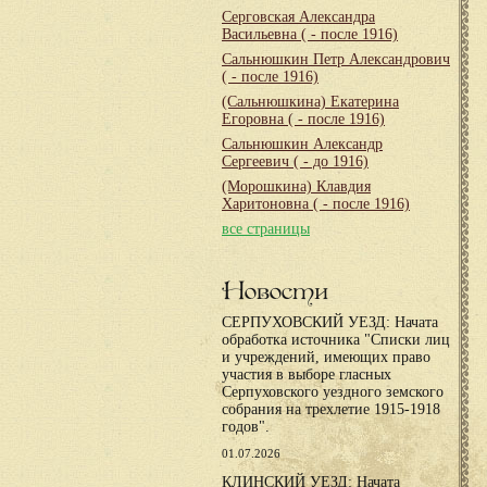
Серговская Александра
Васильевна
( - после 1916)
Сальнюшкин Петр Александрович
( - после 1916)
(Сальнюшкина) Екатерина
Егоровна
( - после 1916)
Сальнюшкин Александр
Сергеевич
( - до 1916)
(Морошкина) Клавдия
Харитоновна
( - после 1916)
все страницы
Новости
СЕРПУХОВСКИЙ УЕЗД: Начата
обработка источника "Списки лиц
и учреждений, имеющих право
участия в выборе гласных
Серпуховского уездного земского
собрания на трехлетие 1915-1918
годов".
01.07.2026
КЛИНСКИЙ УЕЗД: Начата