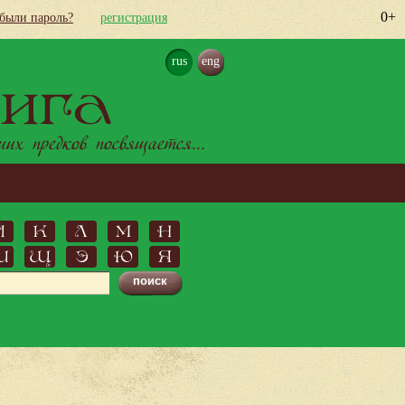
0+
абыли пароль?
регистрация
rus
eng
ига
х предков посвящается...
Й
К
Л
М
Н
Ш
Щ
Э
Ю
Я