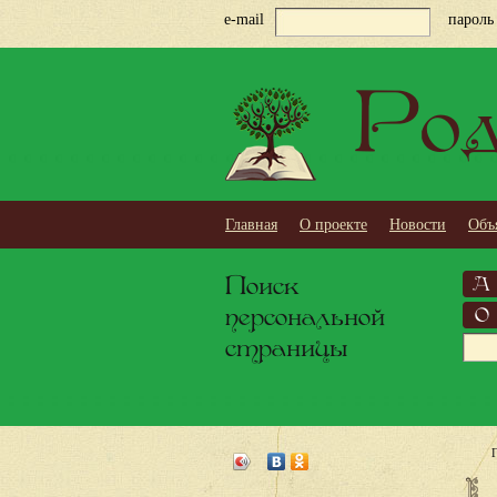
e-mail
пароль
Род
Главная
О проекте
Новости
Объ
Поиск
А
персональной
О
страницы