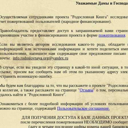
Уважаемые Дамы и Господа
Осуществляемая сотрудниками проекта "Родословная Книга" исследоват
счет пожертвований пользователей (народное финансирование).
Правообладатель предоставляет доступ к запрашиваемой вами стран
принявшим участие в финансировании проекта в форме
пожертвования
.
Если вы являетесь автором исследования какого-то рода, обладаете 
информацией или источниками информации и хотите поделиться им
пользователями, напишите нам содержащее свое предложение письмо и
почты:
info.rodoslovnaya.org@yandex.ru
В случае, если вы увидели эту страницу в какой-то иной ситуации, в т
ссылке, просим вас сообщить нам об этом по указанному адресу эле
устранить возникшую ошибку.
Мы будем вам благодарны за то, что вы расскажете о проекте "Родословн
и коллегам, а также расскажете на странице "
Отзывы
" о том, персональ
удалось найти в "Родословной Книге".
Ознакомиться с более подробной информации об условиях пользовани
можно на странице, содержащей
Пользовательское соглашение.
ДЛЯ ПОЛУЧЕНИЯ ДОСТУПА К БАЗЕ ДАННЫХ ПРОЕКТА
после перечисления пожертвования НЕОБХОДИМО сообщить
(дату и четыре последние цифры номера вашей банковск