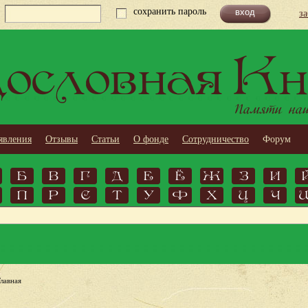
сохранить пароль
з
ословная Кн
Памяти наши
явления
Отзывы
Статьи
О фонде
Сотрудничество
Форум
Б
В
Г
Д
Е
Ё
Ж
З
И
П
Р
С
Т
У
Ф
Х
Ц
Ч
Главная