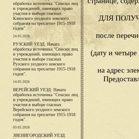
странице, сод
обработка источника "Списки лиц
и учреждений, имеющих право
участия в выборе гласных
ДЛЯ ПОЛУ
Клинского уездного земского
собрания на трехлетие 1915-1918
годов".
после переч
24.05.2026
РУЗСКИЙ УЕЗД: Начата
обработка источника "Списки лиц
(дату и четыр
и учреждений, имеющих право
участия в выборе гласных
Рузского уездного земского
на адрес эл
собрания на трехлетие 1915-1918
годов".
Предостав
14.05.2026
ВЕРЕЙСКИЙ УЕЗД: Начата
обработка источника "Списки лиц
и учреждений, имеющих право
участия в выборе гласных
Верейского уездного земского
собрания на трехлетие 1915-1918
годов".
03.05.2026
ЗВЕНИГОРОДСКИЙ УЕЗД: