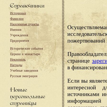
Справочники
Источники
Фамилии
Населенные пункты
Осуществляема
Имения
исследовател
Учреждения
пожертвований 
Предприятия
Исторические события
Правообладате
Церкви и монастыри
странице
зарег
Некрополь
Награды
в финансирован
Учебные заведения
Русская эмиграция
Если вы являете
интересной д
Новые
источниками и
персональные
информацией
страницы