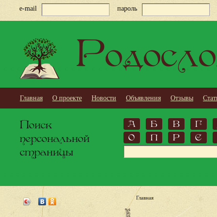
e-mail
пароль
Родосло
Главная
О проекте
Новости
Объявления
Отзывы
Стат
Поиск
А
Б
В
Г
персональной
О
П
Р
С
страницы
Главная