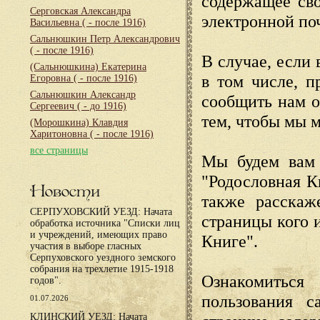
содержащее сво
Серговская Александра
электронной по
Васильевна
( - после 1916)
Сальнюшкин Петр Александрович
( - после 1916)
В случае, если 
(Сальнюшкина) Екатерина
в том числе, п
Егоровна
( - после 1916)
Сальнюшкин Александр
сообщить нам о
Сергеевич
( - до 1916)
тем, чтобы мы 
(Морошкина) Клавдия
Харитоновна
( - после 1916)
все страницы
Мы будем вам 
"Родословная К
Новости
также расскаж
СЕРПУХОВСКИЙ УЕЗД: Начата
страницы кого 
обработка источника "Списки лиц
и учреждений, имеющих право
Книге".
участия в выборе гласных
Серпуховского уездного земского
собрания на трехлетие 1915-1918
Ознакомиться
годов".
пользования с
01.07.2026
КЛИНСКИЙ УЕЗД: Начата