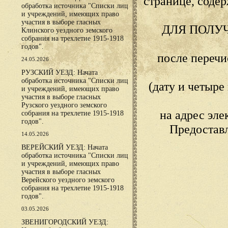
странице, сод
обработка источника "Списки лиц
и учреждений, имеющих право
участия в выборе гласных
ДЛЯ ПОЛУ
Клинского уездного земского
собрания на трехлетие 1915-1918
годов".
после переч
24.05.2026
РУЗСКИЙ УЕЗД: Начата
обработка источника "Списки лиц
(дату и четыр
и учреждений, имеющих право
участия в выборе гласных
Рузского уездного земского
на адрес эл
собрания на трехлетие 1915-1918
годов".
Предостав
14.05.2026
ВЕРЕЙСКИЙ УЕЗД: Начата
обработка источника "Списки лиц
и учреждений, имеющих право
участия в выборе гласных
Верейского уездного земского
собрания на трехлетие 1915-1918
годов".
03.05.2026
ЗВЕНИГОРОДСКИЙ УЕЗД: