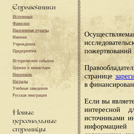
Справочники
Источники
Фамилии
Населенные пункты
Осуществляема
Имения
исследовател
Учреждения
пожертвований 
Предприятия
Исторические события
Правообладате
Церкви и монастыри
странице
зарег
Некрополь
Награды
в финансирован
Учебные заведения
Русская эмиграция
Если вы являете
интересной д
Новые
источниками и
персональные
информацией
страницы