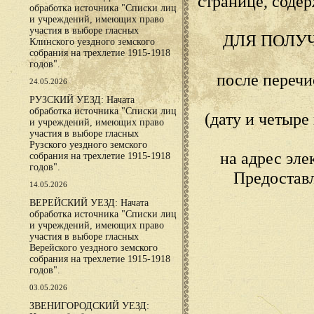
странице, сод
обработка источника "Списки лиц
и учреждений, имеющих право
участия в выборе гласных
ДЛЯ ПОЛУ
Клинского уездного земского
собрания на трехлетие 1915-1918
годов".
после переч
24.05.2026
РУЗСКИЙ УЕЗД: Начата
обработка источника "Списки лиц
(дату и четыр
и учреждений, имеющих право
участия в выборе гласных
Рузского уездного земского
на адрес эл
собрания на трехлетие 1915-1918
годов".
Предостав
14.05.2026
ВЕРЕЙСКИЙ УЕЗД: Начата
обработка источника "Списки лиц
и учреждений, имеющих право
участия в выборе гласных
Верейского уездного земского
собрания на трехлетие 1915-1918
годов".
03.05.2026
ЗВЕНИГОРОДСКИЙ УЕЗД: