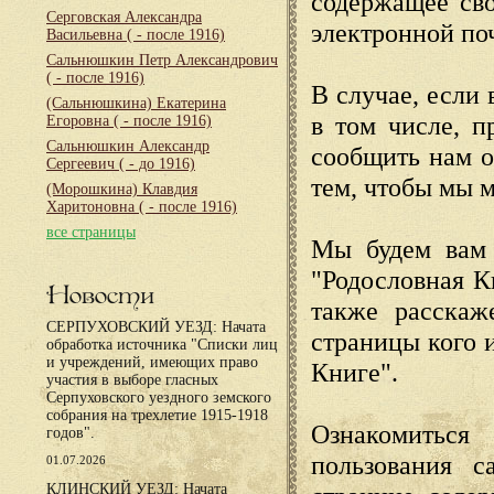
содержащее сво
Серговская Александра
электронной по
Васильевна
( - после 1916)
Сальнюшкин Петр Александрович
( - после 1916)
В случае, если 
(Сальнюшкина) Екатерина
в том числе, п
Егоровна
( - после 1916)
Сальнюшкин Александр
сообщить нам о
Сергеевич
( - до 1916)
тем, чтобы мы 
(Морошкина) Клавдия
Харитоновна
( - после 1916)
все страницы
Мы будем вам 
"Родословная К
Новости
также расскаж
СЕРПУХОВСКИЙ УЕЗД: Начата
страницы кого 
обработка источника "Списки лиц
и учреждений, имеющих право
Книге".
участия в выборе гласных
Серпуховского уездного земского
собрания на трехлетие 1915-1918
Ознакомиться
годов".
пользования с
01.07.2026
КЛИНСКИЙ УЕЗД: Начата