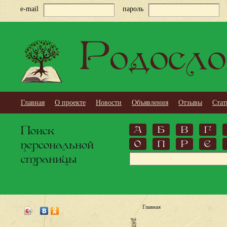
e-mail
пароль
Родосло
Главная
О проекте
Новости
Объявления
Отзывы
Стат
Поиск
А
Б
В
Г
персональной
О
П
Р
С
страницы
Главная