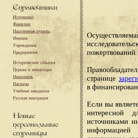
Справочники
Источники
Фамилии
Населенные пункты
Осуществляема
Имения
исследовател
Учреждения
пожертвований 
Предприятия
Исторические события
Правообладате
Церкви и монастыри
странице
зарег
Некрополь
Награды
в финансирован
Учебные заведения
Русская эмиграция
Если вы являете
интересной д
Новые
источниками и
персональные
информацией
страницы