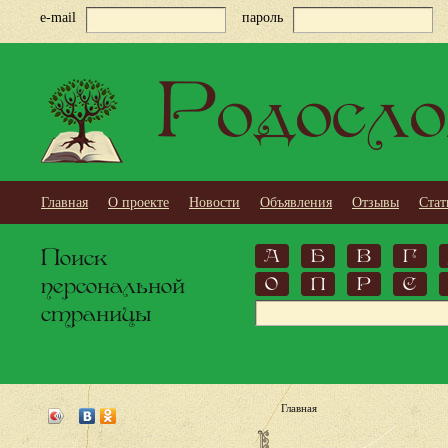
e-mail
пароль
Родосло
Главная
О проекте
Новости
Объявления
Отзывы
Стат
Поиск
А
Б
В
Г
персональной
О
П
Р
С
страницы
Главная