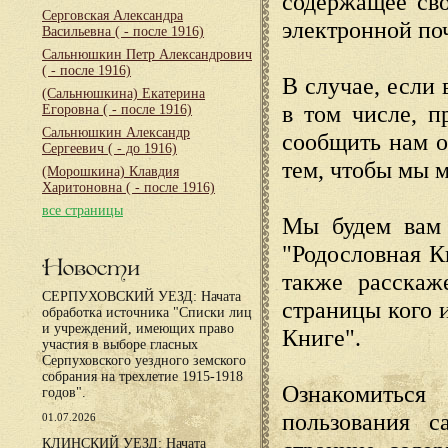
содержащее сво
Серговская Александра
электронной по
Васильевна
( - после 1916)
Сальнюшкин Петр Александрович
( - после 1916)
В случае, если 
(Сальнюшкина) Екатерина
в том числе, п
Егоровна
( - после 1916)
Сальнюшкин Александр
сообщить нам о
Сергеевич
( - до 1916)
тем, чтобы мы 
(Морошкина) Клавдия
Харитоновна
( - после 1916)
все страницы
Мы будем вам 
"Родословная К
Новости
также расскаж
СЕРПУХОВСКИЙ УЕЗД: Начата
страницы кого 
обработка источника "Списки лиц
и учреждений, имеющих право
Книге".
участия в выборе гласных
Серпуховского уездного земского
собрания на трехлетие 1915-1918
Ознакомиться
годов".
пользования с
01.07.2026
КЛИНСКИЙ УЕЗД: Начата