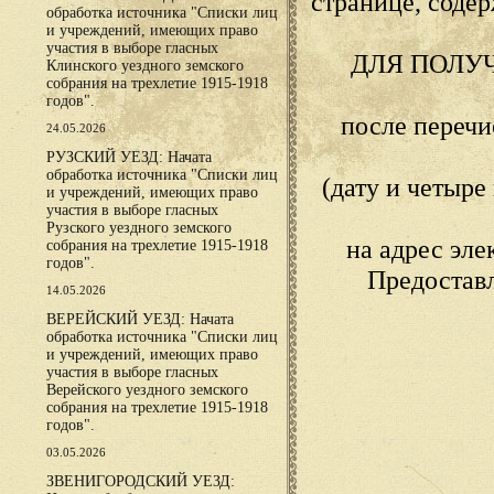
странице, сод
обработка источника "Списки лиц
и учреждений, имеющих право
участия в выборе гласных
ДЛЯ ПОЛУ
Клинского уездного земского
собрания на трехлетие 1915-1918
годов".
после переч
24.05.2026
РУЗСКИЙ УЕЗД: Начата
обработка источника "Списки лиц
(дату и четыр
и учреждений, имеющих право
участия в выборе гласных
Рузского уездного земского
на адрес эл
собрания на трехлетие 1915-1918
годов".
Предостав
14.05.2026
ВЕРЕЙСКИЙ УЕЗД: Начата
обработка источника "Списки лиц
и учреждений, имеющих право
участия в выборе гласных
Верейского уездного земского
собрания на трехлетие 1915-1918
годов".
03.05.2026
ЗВЕНИГОРОДСКИЙ УЕЗД: