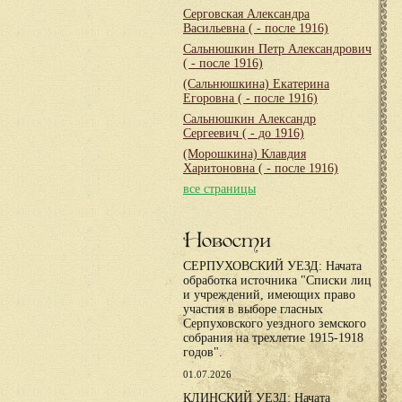
Серговская Александра
Васильевна
( - после 1916)
Сальнюшкин Петр Александрович
( - после 1916)
(Сальнюшкина) Екатерина
Егоровна
( - после 1916)
Сальнюшкин Александр
Сергеевич
( - до 1916)
(Морошкина) Клавдия
Харитоновна
( - после 1916)
все страницы
Новости
СЕРПУХОВСКИЙ УЕЗД: Начата
обработка источника "Списки лиц
и учреждений, имеющих право
участия в выборе гласных
Серпуховского уездного земского
собрания на трехлетие 1915-1918
годов".
01.07.2026
КЛИНСКИЙ УЕЗД: Начата