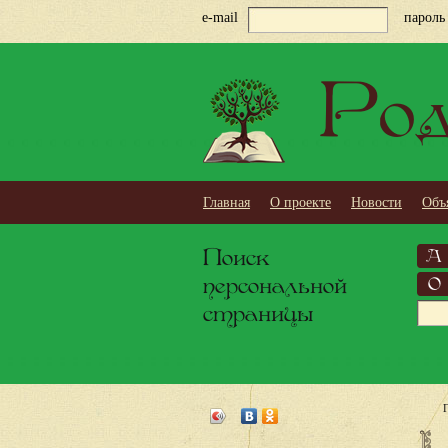
e-mail
пароль
Род
Главная
О проекте
Новости
Объ
Поиск
А
персональной
О
страницы