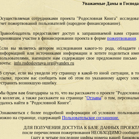
Уважаемые Дамы и Господа
Осуществляемая сотрудниками проекта "Родословная Книга" исследоват
счет пожертвований пользователей (народное финансирование).
Правообладатель предоставляет доступ к запрашиваемой вами стран
принявшим участие в финансировании проекта в форме
пожертвования
.
Если вы являетесь автором исследования какого-то рода, обладаете 
информацией или источниками информации и хотите поделиться им
пользователями, напишите нам содержащее свое предложение письмо и
почты:
info.rodoslovnaya.org@yandex.ru
В случае, если вы увидели эту страницу в какой-то иной ситуации, в т
ссылке, просим вас сообщить нам об этом по указанному адресу эле
устранить возникшую ошибку.
Мы будем вам благодарны за то, что вы расскажете о проекте "Родословн
и коллегам, а также расскажете на странице "
Отзывы
" о том, персональ
удалось найти в "Родословной Книге".
Ознакомиться с более подробной информации об условиях пользовани
можно на странице, содержащей
Пользовательское соглашение.
ДЛЯ ПОЛУЧЕНИЯ ДОСТУПА К БАЗЕ ДАННЫХ ПРОЕКТА
после перечисления пожертвования НЕОБХОДИМО сообщить
(дату и четыре последние цифры номера вашей банковск