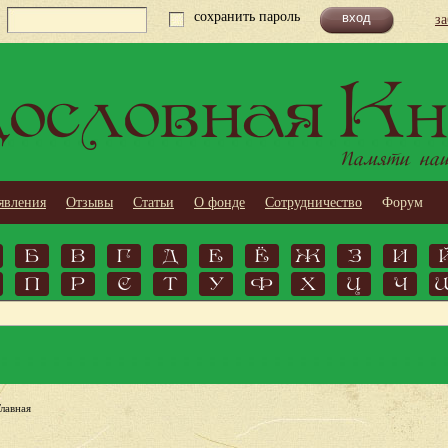
сохранить пароль
з
ословная Кн
Памяти наши
явления
Отзывы
Статьи
О фонде
Сотрудничество
Форум
Б
В
Г
Д
Е
Ё
Ж
З
И
П
Р
С
Т
У
Ф
Х
Ц
Ч
Главная