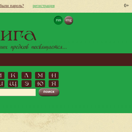
0+
абыли пароль?
регистрация
rus
eng
ига
х предков посвящается...
Й
К
Л
М
Н
Ш
Щ
Э
Ю
Я