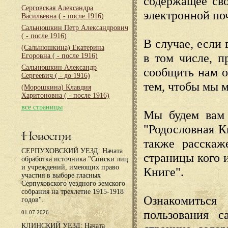
содержащее сво
Серговская Александра
электронной по
Васильевна
( - после 1916)
Сальнюшкин Петр Александрович
( - после 1916)
В случае, если 
(Сальнюшкина) Екатерина
в том числе, п
Егоровна
( - после 1916)
Сальнюшкин Александр
сообщить нам о
Сергеевич
( - до 1916)
тем, чтобы мы 
(Морошкина) Клавдия
Харитоновна
( - после 1916)
все страницы
Мы будем вам 
"Родословная К
Новости
также расскаж
СЕРПУХОВСКИЙ УЕЗД: Начата
страницы кого 
обработка источника "Списки лиц
и учреждений, имеющих право
Книге".
участия в выборе гласных
Серпуховского уездного земского
собрания на трехлетие 1915-1918
Ознакомиться
годов".
пользования с
01.07.2026
КЛИНСКИЙ УЕЗД: Начата