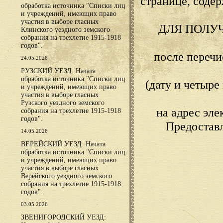
странице, сод
обработка источника "Списки лиц
и учреждений, имеющих право
участия в выборе гласных
ДЛЯ ПОЛУ
Клинского уездного земского
собрания на трехлетие 1915-1918
годов".
после переч
24.05.2026
РУЗСКИЙ УЕЗД: Начата
обработка источника "Списки лиц
(дату и четыр
и учреждений, имеющих право
участия в выборе гласных
Рузского уездного земского
на адрес эл
собрания на трехлетие 1915-1918
годов".
Предостав
14.05.2026
ВЕРЕЙСКИЙ УЕЗД: Начата
обработка источника "Списки лиц
и учреждений, имеющих право
участия в выборе гласных
Верейского уездного земского
собрания на трехлетие 1915-1918
годов".
03.05.2026
ЗВЕНИГОРОДСКИЙ УЕЗД: