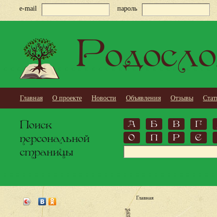
e-mail
пароль
Родосло
Главная
О проекте
Новости
Объявления
Отзывы
Стат
Поиск
А
Б
В
Г
персональной
О
П
Р
С
страницы
Главная