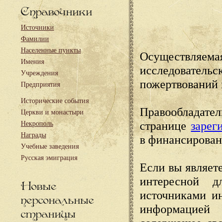
Справочники
Источники
Фамилии
Населенные пункты
Осуществляема
Имения
исследовател
Учреждения
пожертвований 
Предприятия
Исторические события
Правообладате
Церкви и монастыри
странице
зарег
Некрополь
Награды
в финансирован
Учебные заведения
Русская эмиграция
Если вы являете
интересной д
Новые
источниками и
персональные
информацией
страницы