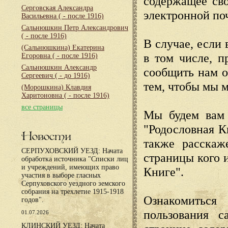
содержащее сво
Серговская Александра
электронной по
Васильевна
( - после 1916)
Сальнюшкин Петр Александрович
( - после 1916)
В случае, если 
(Сальнюшкина) Екатерина
в том числе, п
Егоровна
( - после 1916)
Сальнюшкин Александр
сообщить нам о
Сергеевич
( - до 1916)
тем, чтобы мы 
(Морошкина) Клавдия
Харитоновна
( - после 1916)
все страницы
Мы будем вам 
"Родословная К
Новости
также расскаж
СЕРПУХОВСКИЙ УЕЗД: Начата
страницы кого 
обработка источника "Списки лиц
и учреждений, имеющих право
Книге".
участия в выборе гласных
Серпуховского уездного земского
собрания на трехлетие 1915-1918
Ознакомиться
годов".
пользования с
01.07.2026
КЛИНСКИЙ УЕЗД: Начата