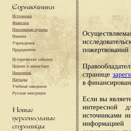
Справочники
Источники
Фамилии
Населенные пункты
Осуществляема
Имения
исследовател
Учреждения
пожертвований 
Предприятия
Исторические события
Правообладате
Церкви и монастыри
странице
зарег
Некрополь
Награды
в финансирован
Учебные заведения
Русская эмиграция
Если вы являете
интересной д
Новые
источниками и
персональные
информацией
страницы