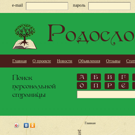
e-mail
пароль
Родосло
Главная
О проекте
Новости
Объявления
Отзывы
Стат
Поиск
А
Б
В
Г
персональной
О
П
Р
С
страницы
Главная