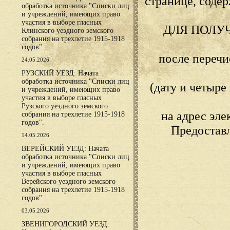
странице, сод
обработка источника "Списки лиц
и учреждений, имеющих право
участия в выборе гласных
ДЛЯ ПОЛУ
Клинского уездного земского
собрания на трехлетие 1915-1918
годов".
после переч
24.05.2026
РУЗСКИЙ УЕЗД: Начата
обработка источника "Списки лиц
(дату и четыр
и учреждений, имеющих право
участия в выборе гласных
Рузского уездного земского
на адрес эл
собрания на трехлетие 1915-1918
годов".
Предостав
14.05.2026
ВЕРЕЙСКИЙ УЕЗД: Начата
обработка источника "Списки лиц
и учреждений, имеющих право
участия в выборе гласных
Верейского уездного земского
собрания на трехлетие 1915-1918
годов".
03.05.2026
ЗВЕНИГОРОДСКИЙ УЕЗД: