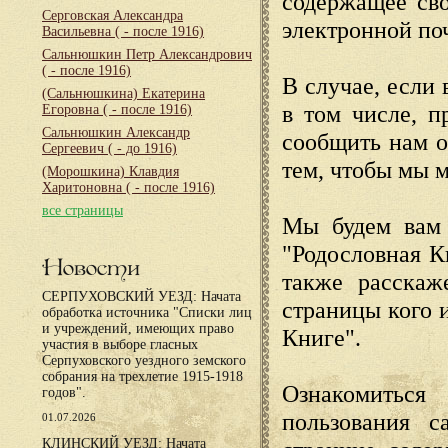
содержащее сво
Серговская Александра
электронной по
Васильевна
( - после 1916)
Сальнюшкин Петр Александрович
( - после 1916)
В случае, если 
(Сальнюшкина) Екатерина
в том числе, п
Егоровна
( - после 1916)
Сальнюшкин Александр
сообщить нам о
Сергеевич
( - до 1916)
тем, чтобы мы 
(Морошкина) Клавдия
Харитоновна
( - после 1916)
все страницы
Мы будем вам 
"Родословная К
Новости
также расскаж
СЕРПУХОВСКИЙ УЕЗД: Начата
страницы кого 
обработка источника "Списки лиц
и учреждений, имеющих право
Книге".
участия в выборе гласных
Серпуховского уездного земского
собрания на трехлетие 1915-1918
Ознакомиться
годов".
пользования с
01.07.2026
КЛИНСКИЙ УЕЗД: Начата