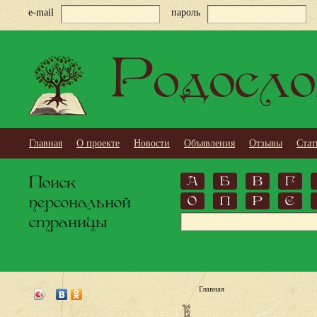
e-mail
пароль
Родосло
Главная
О проекте
Новости
Объявления
Отзывы
Стат
Поиск
А
Б
В
Г
персональной
О
П
Р
С
страницы
Главная