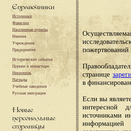
Справочники
Источники
Фамилии
Населенные пункты
Осуществляема
Имения
исследовател
Учреждения
пожертвований 
Предприятия
Исторические события
Правообладате
Церкви и монастыри
странице
зарег
Некрополь
Награды
в финансирован
Учебные заведения
Русская эмиграция
Если вы являете
интересной д
Новые
источниками и
персональные
информацией
страницы