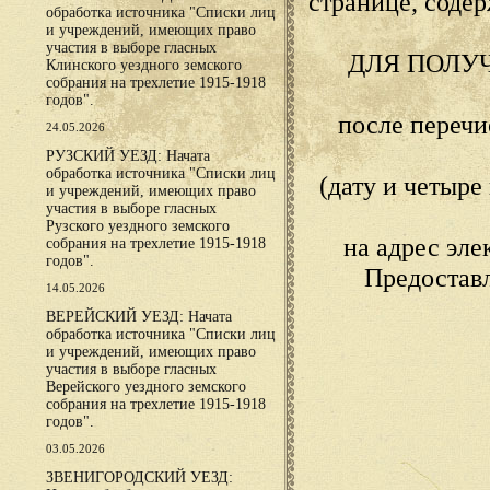
странице, сод
обработка источника "Списки лиц
и учреждений, имеющих право
участия в выборе гласных
ДЛЯ ПОЛУ
Клинского уездного земского
собрания на трехлетие 1915-1918
годов".
после переч
24.05.2026
РУЗСКИЙ УЕЗД: Начата
обработка источника "Списки лиц
(дату и четыр
и учреждений, имеющих право
участия в выборе гласных
Рузского уездного земского
на адрес эл
собрания на трехлетие 1915-1918
годов".
Предостав
14.05.2026
ВЕРЕЙСКИЙ УЕЗД: Начата
обработка источника "Списки лиц
и учреждений, имеющих право
участия в выборе гласных
Верейского уездного земского
собрания на трехлетие 1915-1918
годов".
03.05.2026
ЗВЕНИГОРОДСКИЙ УЕЗД: