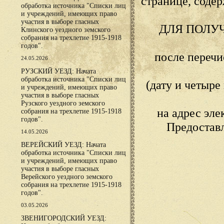
странице, сод
обработка источника "Списки лиц
и учреждений, имеющих право
участия в выборе гласных
ДЛЯ ПОЛУ
Клинского уездного земского
собрания на трехлетие 1915-1918
годов".
после переч
24.05.2026
РУЗСКИЙ УЕЗД: Начата
обработка источника "Списки лиц
(дату и четыр
и учреждений, имеющих право
участия в выборе гласных
Рузского уездного земского
на адрес эл
собрания на трехлетие 1915-1918
годов".
Предостав
14.05.2026
ВЕРЕЙСКИЙ УЕЗД: Начата
обработка источника "Списки лиц
и учреждений, имеющих право
участия в выборе гласных
Верейского уездного земского
собрания на трехлетие 1915-1918
годов".
03.05.2026
ЗВЕНИГОРОДСКИЙ УЕЗД: