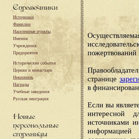
Справочники
Источники
Фамилии
Населенные пункты
Осуществляема
Имения
исследовател
Учреждения
пожертвований 
Предприятия
Исторические события
Правообладате
Церкви и монастыри
странице
зарег
Некрополь
Награды
в финансирован
Учебные заведения
Русская эмиграция
Если вы являете
интересной д
Новые
источниками и
персональные
информацией
страницы