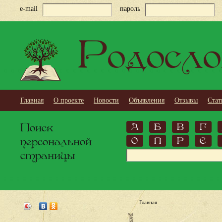
e-mail
пароль
Родосло
Главная
О проекте
Новости
Объявления
Отзывы
Стат
Поиск
А
Б
В
Г
персональной
О
П
Р
С
страницы
Главная