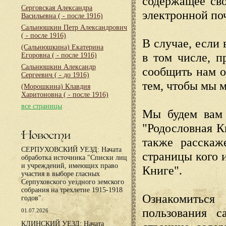
содержащее сво
Серговская Александра
электронной по
Васильевна
( - после 1916)
Сальнюшкин Петр Александрович
( - после 1916)
В случае, если 
(Сальнюшкина) Екатерина
в том числе, п
Егоровна
( - после 1916)
Сальнюшкин Александр
сообщить нам о
Сергеевич
( - до 1916)
тем, чтобы мы 
(Морошкина) Клавдия
Харитоновна
( - после 1916)
все страницы
Мы будем вам 
"Родословная К
Новости
также расскаж
СЕРПУХОВСКИЙ УЕЗД: Начата
страницы кого 
обработка источника "Списки лиц
и учреждений, имеющих право
Книге".
участия в выборе гласных
Серпуховского уездного земского
собрания на трехлетие 1915-1918
Ознакомиться
годов".
пользования с
01.07.2026
КЛИНСКИЙ УЕЗД: Начата