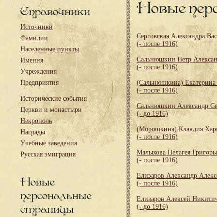
Новые пер
Справочники
Источники
Серговская Александра Ва
Фамилии
(- после 1916)
Населенные пункты
Сальнюшкин Петр Алекса
Имения
(- после 1916)
Учреждения
Предприятия
(Сальнюшкина) Екатерина
(- после 1916)
Исторические события
Сальнюшкин Александр Се
Церкви и монастыри
(- до 1916)
Некрополь
(Морошкина) Клавдия Хар
Награды
(- после 1916)
Учебные заведения
Малыхова Пелагея Григорь
Русская эмиграция
(- после 1916)
Елизаров Александр Алекс
Новые
(- после 1916)
персональные
Елизаров Алексей Никити
страницы
(- до 1916)