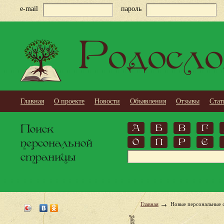
e-mail
пароль
Родосло
Главная
О проекте
Новости
Объявления
Отзывы
Стат
Поиск
А
Б
В
Г
персональной
О
П
Р
С
страницы
Главная
Новые персональные 