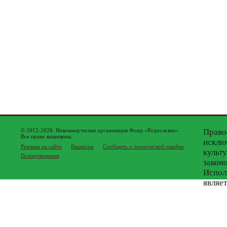
© 2012-2026. Некоммерческая организация Фонд «Родословие»
Право
Все права защищены.
исклю
Реклама на сайте
Вакансии
Сообщить о технической ошибке
культ
Пожертвования
закон
Испол
являе