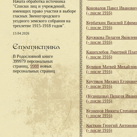
Начата обработка источника
"Списки лиц и учреждений,
Коновалов Павел Иванови
имеющих право участия в выборе
(- после 1916)
гласных Звенигородского
уездного земского собрания на
Курбаткин Василий Ефим
трехлетие 1915-1918 годов".
(- после 1916)
13.04.2026
Кружкова Пелагея Яковлев
(- после 1916)
Статистика
Кашехлебов Дмитрий Пла
В Родословной книге
(- после 1916)
399979 персональных
страниц,
9988
новых
Куликов Матвей Михайлов
персональных страниц
(- после 1916)
Крутяков Михаил Егорови
(- после 1916)
(Кузнецова) Пелагея Иван
(- после 1916)
Кузнецов Никита Степано
(- после 1916)
Косткин Георгий Антонов
(- после 1916)