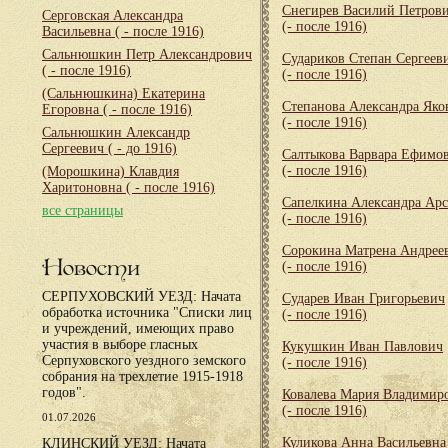
Снегирев Василий Петров
Серговская Александра
(- после 1916)
Васильевна
( - после 1916)
Сальнюшкин Петр Александрович
Судариков Степан Сергеев
( - после 1916)
(- после 1916)
(Сальнюшкина) Екатерина
Степанова Александра Яко
Егоровна
( - после 1916)
(- после 1916)
Сальнюшкин Александр
Сергеевич
( - до 1916)
Салтыкова Варвара Ефимо
(- после 1916)
(Морошкина) Клавдия
Харитоновна
( - после 1916)
Сапелкина Александра Арс
все страницы
(- после 1916)
Сорокина Матрена Андрее
Новости
(- после 1916)
СЕРПУХОВСКИЙ УЕЗД: Начата
Сударев Иван Григорьевич
обработка источника "Списки лиц
(- после 1916)
и учреждений, имеющих право
участия в выборе гласных
Кукушкин Иван Павлович
Серпуховского уездного земского
(- после 1916)
собрания на трехлетие 1915-1918
годов".
Ковалева Мария Владимир
(- после 1916)
01.07.2026
Куликова Анна Васильевна
КЛИНСКИЙ УЕЗД: Начата