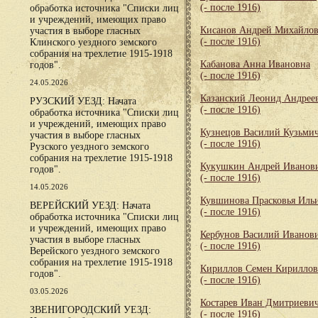
(- после 1916)
обработка источника "Списки лиц
и учреждений, имеющих право
Кисанов Андрей Михайло
участия в выборе гласных
(- после 1916)
Клинского уездного земского
собрания на трехлетие 1915-1918
Кабанова Анна Ивановна
годов".
(- после 1916)
24.05.2026
Казанский Леонид Андрее
РУЗСКИЙ УЕЗД: Начата
(- после 1916)
обработка источника "Списки лиц
и учреждений, имеющих право
Кузнецов Василий Кузьми
участия в выборе гласных
(- после 1916)
Рузского уездного земского
собрания на трехлетие 1915-1918
Кукушкин Андрей Иванов
годов".
(- после 1916)
14.05.2026
Кувшинова Прасковья Иль
ВЕРЕЙСКИЙ УЕЗД: Начата
(- после 1916)
обработка источника "Списки лиц
и учреждений, имеющих право
Кербунов Василий Иванов
участия в выборе гласных
(- после 1916)
Верейского уездного земского
собрания на трехлетие 1915-1918
Кириллов Семен Кирилло
годов".
(- после 1916)
03.05.2026
Костарев Иван Дмитриеви
ЗВЕНИГОРОДСКИЙ УЕЗД:
(- после 1916)