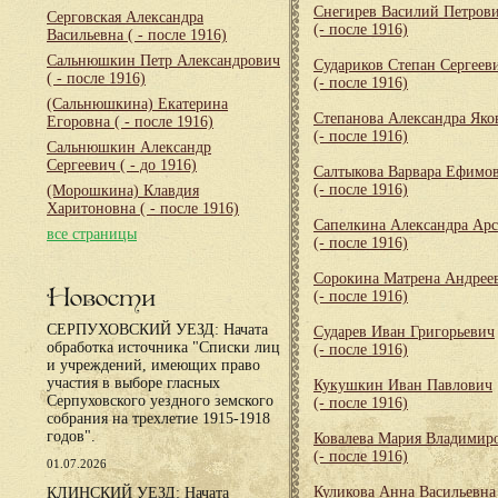
Снегирев Василий Петров
Серговская Александра
(- после 1916)
Васильевна
( - после 1916)
Сальнюшкин Петр Александрович
Судариков Степан Сергеев
( - после 1916)
(- после 1916)
(Сальнюшкина) Екатерина
Степанова Александра Яко
Егоровна
( - после 1916)
(- после 1916)
Сальнюшкин Александр
Сергеевич
( - до 1916)
Салтыкова Варвара Ефимо
(- после 1916)
(Морошкина) Клавдия
Харитоновна
( - после 1916)
Сапелкина Александра Арс
все страницы
(- после 1916)
Сорокина Матрена Андрее
Новости
(- после 1916)
СЕРПУХОВСКИЙ УЕЗД: Начата
Сударев Иван Григорьевич
обработка источника "Списки лиц
(- после 1916)
и учреждений, имеющих право
участия в выборе гласных
Кукушкин Иван Павлович
Серпуховского уездного земского
(- после 1916)
собрания на трехлетие 1915-1918
годов".
Ковалева Мария Владимир
(- после 1916)
01.07.2026
Куликова Анна Васильевна
КЛИНСКИЙ УЕЗД: Начата