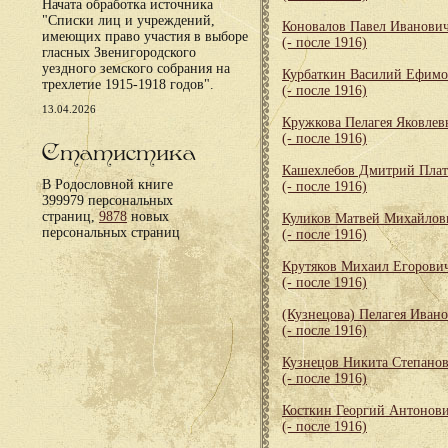
Начата обработка источника
"Списки лиц и учреждений,
Коновалов Павел Иванови
имеющих право участия в выборе
(- после 1916)
гласных Звенигородского
уездного земского собрания на
Курбаткин Василий Ефим
трехлетие 1915-1918 годов".
(- после 1916)
13.04.2026
Кружкова Пелагея Яковлев
(- после 1916)
Статистика
Кашехлебов Дмитрий Пла
В Родословной книге
(- после 1916)
399979 персональных
страниц,
9878
новых
Куликов Матвей Михайлов
персональных страниц
(- после 1916)
Крутяков Михаил Егорови
(- после 1916)
(Кузнецова) Пелагея Иван
(- после 1916)
Кузнецов Никита Степано
(- после 1916)
Косткин Георгий Антонов
(- после 1916)