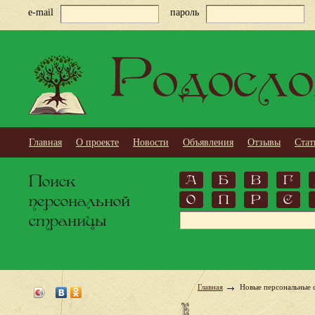
e-mail
пароль
Родосло
Главная
О проекте
Новости
Объявления
Отзывы
Стат
Поиск
А
Б
В
Г
персональной
О
П
Р
С
страницы
Главная
Новые персональные 