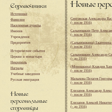
Новые пер
Справочники
Источники
Серговская Александра Ва
Фамилии
(- после 1916)
Населенные пункты
Сальнюшкин Петр Алекса
Имения
(- после 1916)
Учреждения
Предприятия
(Сальнюшкина) Екатерина
(- после 1916)
Исторические события
Сальнюшкин Александр Се
Церкви и монастыри
(- до 1916)
Некрополь
(Морошкина) Клавдия Хар
Награды
(- после 1916)
Учебные заведения
Малыхова Пелагея Григорь
Русская эмиграция
(- после 1916)
Елизаров Александр Алекс
Новые
(- после 1916)
персональные
Елизаров Алексей Никити
страницы
(- до 1916)