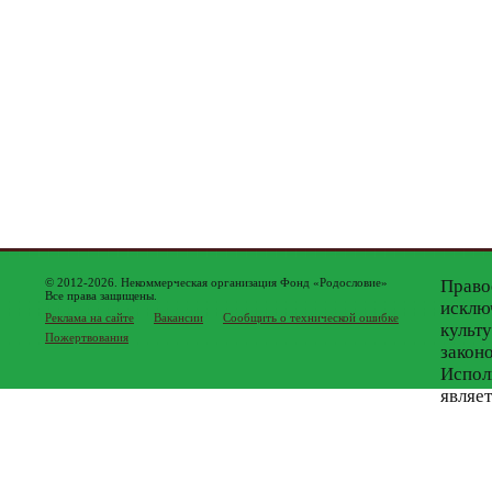
© 2012-2026. Некоммерческая организация Фонд «Родословие»
Право
Все права защищены.
исклю
Реклама на сайте
Вакансии
Сообщить о технической ошибке
культ
Пожертвования
закон
Испол
являе