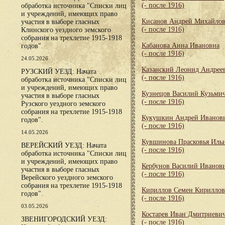
(- после 1916)
обработка источника "Списки лиц
и учреждений, имеющих право
Кисанов Андрей Михайло
участия в выборе гласных
(- после 1916)
Клинского уездного земского
собрания на трехлетие 1915-1918
Кабанова Анна Ивановна
годов".
(- после 1916)
24.05.2026
Казанский Леонид Андрее
РУЗСКИЙ УЕЗД: Начата
(- после 1916)
обработка источника "Списки лиц
и учреждений, имеющих право
Кузнецов Василий Кузьми
участия в выборе гласных
(- после 1916)
Рузского уездного земского
собрания на трехлетие 1915-1918
Кукушкин Андрей Иванов
годов".
(- после 1916)
14.05.2026
Кувшинова Прасковья Иль
ВЕРЕЙСКИЙ УЕЗД: Начата
(- после 1916)
обработка источника "Списки лиц
и учреждений, имеющих право
Кербунов Василий Иванов
участия в выборе гласных
(- после 1916)
Верейского уездного земского
собрания на трехлетие 1915-1918
Кириллов Семен Кирилло
годов".
(- после 1916)
03.05.2026
Костарев Иван Дмитриеви
ЗВЕНИГОРОДСКИЙ УЕЗД:
(- после 1916)