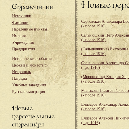
Новые пер
Справочники
Источники
Серговская Александра Ва
Фамилии
(- после 1916)
Населенные пункты
Сальнюшкин Петр Алекса
Имения
(- после 1916)
Учреждения
Предприятия
(Сальнюшкина) Екатерина
(- после 1916)
Исторические события
Сальнюшкин Александр Се
Церкви и монастыри
(- до 1916)
Некрополь
(Морошкина) Клавдия Хар
Награды
(- после 1916)
Учебные заведения
Малыхова Пелагея Григорь
Русская эмиграция
(- после 1916)
Елизаров Александр Алекс
Новые
(- после 1916)
персональные
Елизаров Алексей Никити
страницы
(- до 1916)