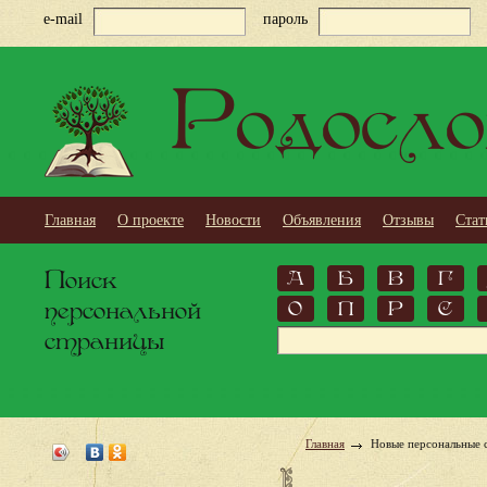
e-mail
пароль
Родосло
Главная
О проекте
Новости
Объявления
Отзывы
Стат
Поиск
А
Б
В
Г
персональной
О
П
Р
С
страницы
Главная
Новые персональные 