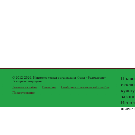
© 2012-2026. Некоммерческая организация Фонд «Родословие»
Право
Все права защищены.
исклю
Реклама на сайте
Вакансии
Сообщить о технической ошибке
культ
Пожертвования
закон
Испол
являе