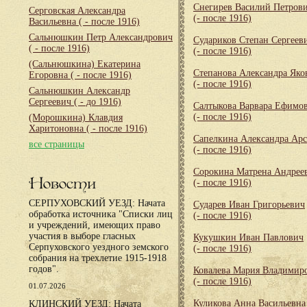
Снегирев Василий Петров
Серговская Александра
(- после 1916)
Васильевна
( - после 1916)
Сальнюшкин Петр Александрович
Судариков Степан Сергеев
( - после 1916)
(- после 1916)
(Сальнюшкина) Екатерина
Степанова Александра Яко
Егоровна
( - после 1916)
(- после 1916)
Сальнюшкин Александр
Сергеевич
( - до 1916)
Салтыкова Варвара Ефимо
(- после 1916)
(Морошкина) Клавдия
Харитоновна
( - после 1916)
Сапелкина Александра Арс
все страницы
(- после 1916)
Сорокина Матрена Андрее
Новости
(- после 1916)
СЕРПУХОВСКИЙ УЕЗД: Начата
Сударев Иван Григорьевич
обработка источника "Списки лиц
(- после 1916)
и учреждений, имеющих право
участия в выборе гласных
Кукушкин Иван Павлович
Серпуховского уездного земского
(- после 1916)
собрания на трехлетие 1915-1918
годов".
Ковалева Мария Владимир
(- после 1916)
01.07.2026
Куликова Анна Васильевна
КЛИНСКИЙ УЕЗД: Начата