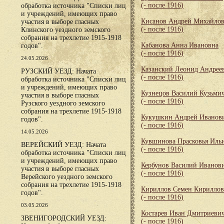
(- после 1916)
обработка источника "Списки лиц
и учреждений, имеющих право
Кисанов Андрей Михайло
участия в выборе гласных
(- после 1916)
Клинского уездного земского
собрания на трехлетие 1915-1918
Кабанова Анна Ивановна
годов".
(- после 1916)
24.05.2026
Казанский Леонид Андрее
РУЗСКИЙ УЕЗД: Начата
(- после 1916)
обработка источника "Списки лиц
и учреждений, имеющих право
Кузнецов Василий Кузьми
участия в выборе гласных
(- после 1916)
Рузского уездного земского
собрания на трехлетие 1915-1918
Кукушкин Андрей Иванов
годов".
(- после 1916)
14.05.2026
Кувшинова Прасковья Иль
ВЕРЕЙСКИЙ УЕЗД: Начата
(- после 1916)
обработка источника "Списки лиц
и учреждений, имеющих право
Кербунов Василий Иванов
участия в выборе гласных
(- после 1916)
Верейского уездного земского
собрания на трехлетие 1915-1918
Кириллов Семен Кирилло
годов".
(- после 1916)
03.05.2026
Костарев Иван Дмитриеви
ЗВЕНИГОРОДСКИЙ УЕЗД:
(- после 1916)