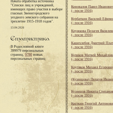
Начата обработка источника
"Списки лиц и учреждений,
Коновалов Павел Иванови
имеющих право участия в выборе
(- после 1916)
гласных Звенигородского
уездного земского собрания на
Курбаткин Василий Ефим
трехлетие 1915-1918 годов".
(- после 1916)
13.04.2026
Кружкова Пелагея Яковлев
(- после 1916)
Статистика
Кашехлебов Дмитрий Пла
В Родословной книге
(- после 1916)
399979 персональных
страниц,
9780
новых
Куликов Матвей Михайлов
персональных страниц
(- после 1916)
Крутяков Михаил Егорови
(- после 1916)
(Кузнецова) Пелагея Иван
(- после 1916)
Кузнецов Никита Степано
(- после 1916)
Косткин Георгий Антонов
(- после 1916)