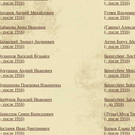
(- после 1916)
(- после 1916)
Кисанов Андрей Михайлович
Гуляев Владими
(- после 1916)
(- после 1916)
Кабанова Анна Ивановна
(Гаверц) Алекса
(- после 1916)
(- после 1916)
Казанский Леонид Андреевич
Аптер Борух Аб
(- после 1916)
(- после 1916)
Кузнецов Василий Кузьмич
Кенигсберг Лея
(- после 1916)
(- после 1916)
Кукушкин Андрей Иванович
Кенигсберг Мен
(- после 1916)
(- после 1916)
Кувшинова Прасковья Ильинична
Кенигсберг Бей
(- после 1916)
(- после 1916)
Кербунов Василий Иванович
Кенигсберг Зайд
(- после 1916)
(- до 1916)
Кириллов Семен Кириллович
(Лурье) Муся Те
(- после 1916)
(- после 1916)
Костарев Иван Дмитриевич
Борков Ельяш М
(- после 1916)
(- после 1916)