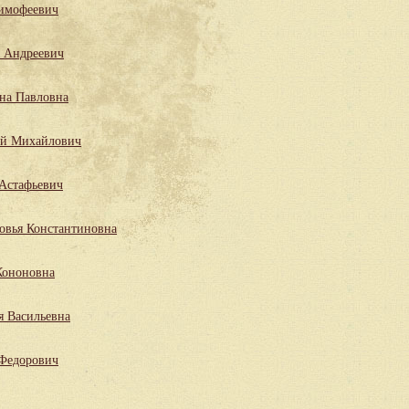
имофеевич
 Андреевич
на Павловна
ий Михайлович
Астафьевич
овья Константиновна
Кононовна
я Васильевна
 Федорович