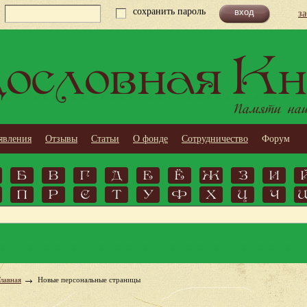
сохранить пароль
з
ословная Кн
Памяти наши
явления
Отзывы
Статьи
О фонде
Сотрудничество
Форум
Б
В
Г
Д
Е
Ё
Ж
З
И
П
Р
С
Т
У
Ф
Х
Ц
Ч
Главная
Новые персональные страницы