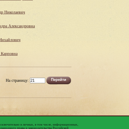
др Николаевич
ндра Александровна
Михайлович
 Карповна
На страницу:
исключительно в личных, в том числе, информационных,
народного права и законодательства Российской