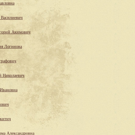
Павловна
 Василиевич
горий Акимович
ия Логинова
графович
й Николаевич
 Ивановна
лович
китич
има Александровна