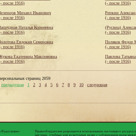
(- после 1916)
(- после 1916)
Зеленцов Михаил Иванович
Репкин Алексан
(- после 1916)
(- после 1916)
Запрудная Наталья Корнеевна
(Русина) Алекса
(- после 1916)
(- после 1916)
Золотова Евдокия Семеновна
Поляков Федор 
(- после 1916)
(- после 1916)
Жукова Екатерина Максимовна
Павлова Татьяна
(- после 1916)
(- после 1916)
персональных страниц 2059
предыдущая
1
2
3
4
5
6
7
8
9
10
следующая
 «Родословие»
Правообладателем разрешается использование настоящего ресурса 
научных, учебных или культурных целях с соблюдением норм между