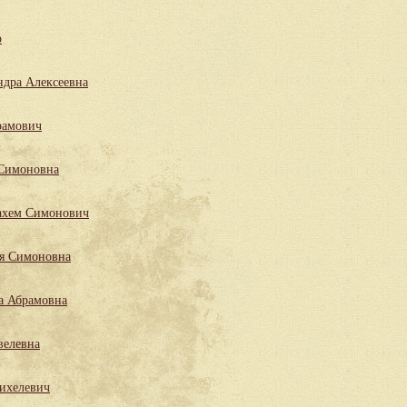
р
ндра Алексеевна
рамович
 Симоновна
ахем Симонович
ля Симоновна
а Абрамовна
велевна
ихелевич