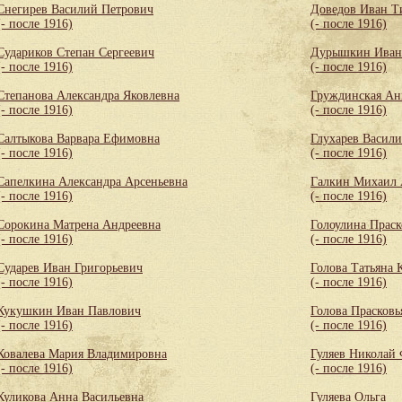
Снегирев Василий Петрович
Доведов Иван Т
(- после 1916)
(- после 1916)
Судариков Степан Сергеевич
Дурышкин Иван
(- после 1916)
(- после 1916)
Степанова Александра Яковлевна
Груждинская Ан
(- после 1916)
(- после 1916)
Салтыкова Варвара Ефимовна
Глухарев Васил
(- после 1916)
(- после 1916)
Сапелкина Александра Арсеньевна
Галкин Михаил 
(- после 1916)
(- после 1916)
Сорокина Матрена Андреевна
Голоулина Праск
(- после 1916)
(- после 1916)
Сударев Иван Григорьевич
Голова Татьяна 
(- после 1916)
(- после 1916)
Кукушкин Иван Павлович
Голова Прасковь
(- после 1916)
(- после 1916)
Ковалева Мария Владимировна
Гуляев Николай
(- после 1916)
(- после 1916)
Куликова Анна Васильевна
Гуляева Ольга