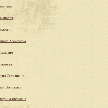
мановна
имонович
льфович
ерина Алексеевна
брамович
рамовна
аил Степанович
пан Васильевич
атерина Ивановна