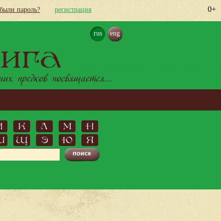
0+
абыли пароль?
регистрация
rus
eng
ига
х предков посвящается...
Й
К
Л
М
Н
Ш
Щ
Э
Ю
Я