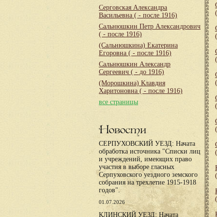
Серговская Александра
Васильевна
( - после 1916)
Сальнюшкин Петр Александрович
( - после 1916)
(Сальнюшкина) Екатерина
Егоровна
( - после 1916)
Сальнюшкин Александр
Сергеевич
( - до 1916)
(Морошкина) Клавдия
Харитоновна
( - после 1916)
все страницы
Новости
СЕРПУХОВСКИЙ УЕЗД: Начата
обработка источника "Списки лиц
и учреждений, имеющих право
участия в выборе гласных
Серпуховского уездного земского
собрания на трехлетие 1915-1918
годов".
01.07.2026
КЛИНСКИЙ УЕЗД: Начата