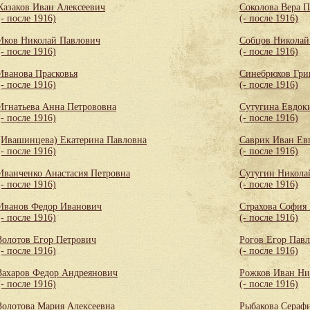
Казаков Иван Алексеевич
Соколова Вера 
(- после 1916)
(- после 1916)
Иков Николай Павлович
Собцов Николай
(- после 1916)
(- после 1916)
Иванова Прасковья
Синебрюхов Гри
(- после 1916)
(- после 1916)
Игнатьева Анна Петрововна
Сутугина Евдок
(- после 1916)
(- после 1916)
(Ивашинцева) Екатерина Павловна
Саврик Иван Ев
(- после 1916)
(- после 1916)
Иванченко Анастасия Петровна
Сутугин Никола
(- после 1916)
(- после 1916)
Иванов Федор Иванович
Страхова София
(- после 1916)
(- после 1916)
Золотов Егор Петрович
Рогов Егор Пав
(- после 1916)
(- после 1916)
Захаров Федор Андреянович
Рожков Иван Ни
(- после 1916)
(- после 1916)
Золотова Мария Алексеевна
Рыбакова Сераф