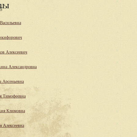
цы
 Васильевна
икифорович
ов Алексеевич
нна Александровна
а Арсеньевна
я Тимофеевна
кия Климовна
я Алексеевна