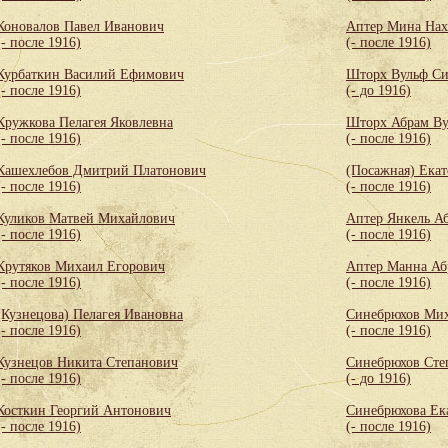
Коновалов Павел Иванович
Аптер Мина Нах
(- после 1916)
(- после 1916)
Курбаткин Василий Ефимович
Шторх Вульф С
(- после 1916)
(- до 1916)
Кружкова Пелагея Яковлевна
Шторх Абрам Ву
(- после 1916)
(- после 1916)
Кашехлебов Дмитрий Платонович
(Посажная) Екат
(- после 1916)
(- после 1916)
Куликов Матвей Михайлович
Аптер Янкель А
(- после 1916)
(- после 1916)
Крутяков Михаил Егорович
Аптер Манна Аб
(- после 1916)
(- после 1916)
(Кузнецова) Пелагея Ивановна
Синебрюхов Мих
(- после 1916)
(- после 1916)
Кузнецов Никита Степанович
Синебрюхов Сте
(- после 1916)
(- до 1916)
Косткин Георгий Антонович
Синебрюхова Ек
(- после 1916)
(- после 1916)