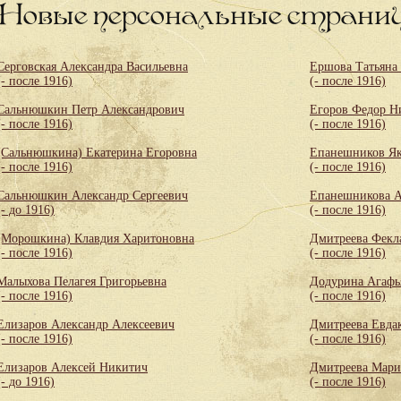
Новые персональные страни
Серговская Александра Васильевна
Ершова Татьяна
(- после 1916)
(- после 1916)
Сальнюшкин Петр Александрович
Егоров Федор Н
(- после 1916)
(- после 1916)
(Сальнюшкина) Екатерина Егоровна
Епанешников Як
(- после 1916)
(- после 1916)
Сальнюшкин Александр Сергеевич
Епанешникова А
(- до 1916)
(- после 1916)
(Морошкина) Клавдия Харитоновна
Дмитреева Фекл
(- после 1916)
(- после 1916)
Малыхова Пелагея Григорьевна
Додурина Агафь
(- после 1916)
(- после 1916)
Елизаров Александр Алексеевич
Дмитреева Евда
(- после 1916)
(- после 1916)
Елизаров Алексей Никитич
Дмитреева Мари
(- до 1916)
(- после 1916)