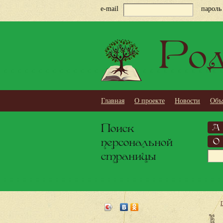
e-mail
пароль
Род
Главная
О проекте
Новости
Объ
Поиск
А
персональной
О
страницы