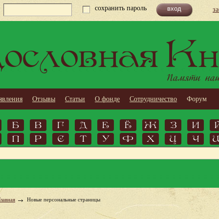
сохранить пароль
з
ословная Кн
Памяти наши
явления
Отзывы
Статьи
О фонде
Сотрудничество
Форум
Б
В
Г
Д
Е
Ё
Ж
З
И
П
Р
С
Т
У
Ф
Х
Ц
Ч
Главная
Новые персональные страницы