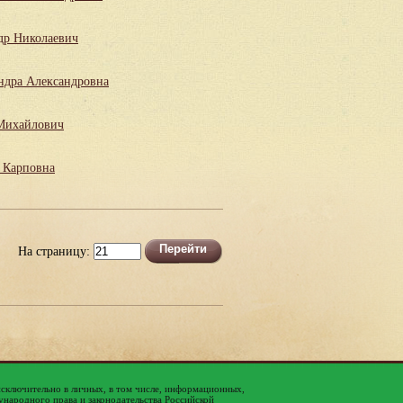
др Николаевич
ндра Александровна
Михайлович
 Карповна
На страницу:
исключительно в личных, в том числе, информационных,
народного права и законодательства Российской