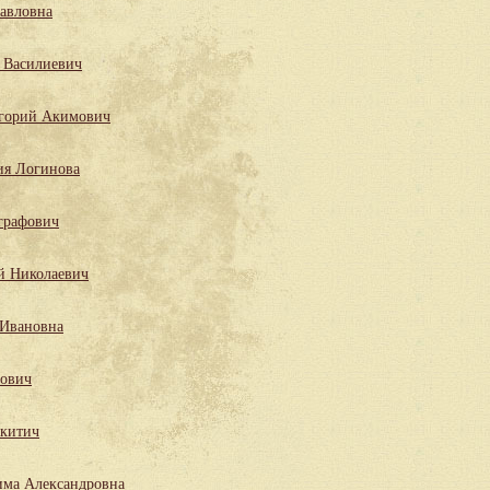
Павловна
 Василиевич
горий Акимович
ия Логинова
графович
й Николаевич
 Ивановна
лович
китич
има Александровна