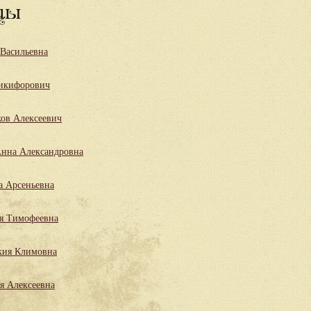
цы
 Васильевна
икифорович
ов Алексеевич
нна Александровна
а Арсеньевна
я Тимофеевна
кия Климовна
я Алексеевна