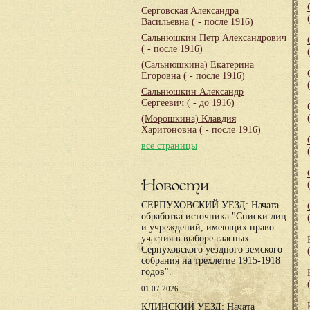
Серговская Александра
Васильевна
( - после 1916)
Сальнюшкин Петр Александрович
( - после 1916)
(Сальнюшкина) Екатерина
Егоровна
( - после 1916)
Сальнюшкин Александр
Сергеевич
( - до 1916)
(Морошкина) Клавдия
Харитоновна
( - после 1916)
все страницы
Новости
СЕРПУХОВСКИЙ УЕЗД: Начата
обработка источника "Списки лиц
и учреждений, имеющих право
участия в выборе гласных
Серпуховского уездного земского
собрания на трехлетие 1915-1918
годов".
01.07.2026
КЛИНСКИЙ УЕЗД: Начата