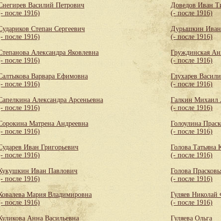
Снегирев Василий Петрович
Доведов Иван Т
(- после 1916)
(- после 1916)
Судариков Степан Сергеевич
Дурышкин Иван
(- после 1916)
(- после 1916)
Степанова Александра Яковлевна
Груждинская Ан
(- после 1916)
(- после 1916)
Салтыкова Варвара Ефимовна
Глухарев Васил
(- после 1916)
(- после 1916)
Сапелкина Александра Арсеньевна
Галкин Михаил 
(- после 1916)
(- после 1916)
Сорокина Матрена Андреевна
Голоулина Праск
(- после 1916)
(- после 1916)
Сударев Иван Григорьевич
Голова Татьяна 
(- после 1916)
(- после 1916)
Кукушкин Иван Павлович
Голова Прасковь
(- после 1916)
(- после 1916)
Ковалева Мария Владимировна
Гуляев Николай
(- после 1916)
(- после 1916)
Куликова Анна Васильевна
Гуляева Ольга