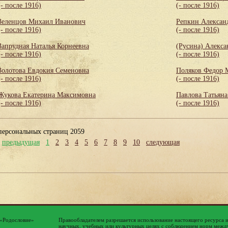
(- после 1916)
(- после 1916)
Зеленцов Михаил Иванович
Репкин Алексан
(- после 1916)
(- после 1916)
Запрудная Наталья Корнеевна
(Русина) Алекса
(- после 1916)
(- после 1916)
Золотова Евдокия Семеновна
Поляков Федор 
(- после 1916)
(- после 1916)
Жукова Екатерина Максимовна
Павлова Татьяна
(- после 1916)
(- после 1916)
персональных страниц 2059
предыдущая
1
2
3
4
5
6
7
8
9
10
следующая
 «Родословие»
Правообладателем разрешается использование настоящего ресурса 
научных, учебных или культурных целях с соблюдением норм между