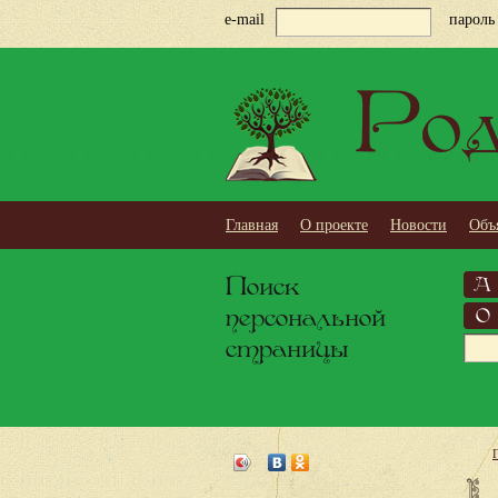
e-mail
пароль
Род
Главная
О проекте
Новости
Объ
Поиск
А
персональной
О
страницы