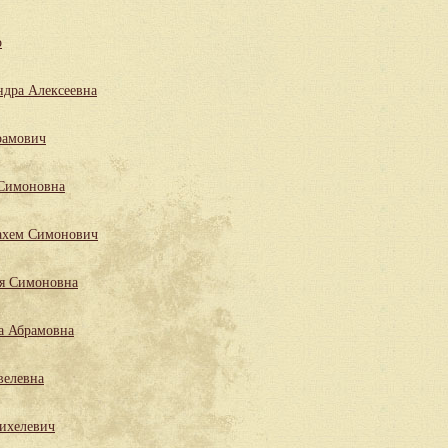
р
ндра Алексеевна
рамович
 Симоновна
ахем Симонович
ля Симоновна
а Абрамовна
велевна
ихелевич