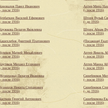
Коновалов Павел Иванович
Аптер Мина Нах
(- после 1916)
(- после 1916)
Курбаткин Василий Ефимович
Шторх Вульф С
(- после 1916)
(- до 1916)
Кружкова Пелагея Яковлевна
Шторх Абрам Ву
(- после 1916)
(- после 1916)
Кашехлебов Дмитрий Платонович
(Посажная) Екат
(- после 1916)
(- после 1916)
Куликов Матвей Михайлович
Аптер Янкель А
(- после 1916)
(- после 1916)
Крутяков Михаил Егорович
Аптер Манна Аб
(- после 1916)
(- после 1916)
(Кузнецова) Пелагея Ивановна
Синебрюхов Мих
(- после 1916)
(- после 1916)
Кузнецов Никита Степанович
Синебрюхов Сте
(- после 1916)
(- до 1916)
Косткин Георгий Антонович
Синебрюхова Ек
(- после 1916)
(- после 1916)