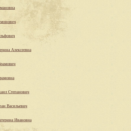
мановна
имонович
льфович
ерина Алексеевна
брамович
рамовна
аил Степанович
пан Васильевич
атерина Ивановна