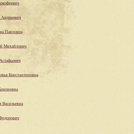
имофеевич
 Андреевич
на Павловна
ий Михайлович
Астафьевич
овья Константиновна
Кононовна
я Васильевна
 Федорович