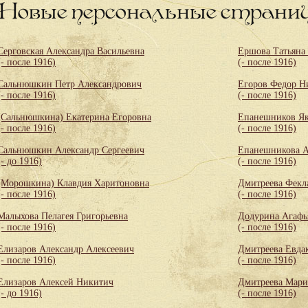
Новые персональные страни
Серговская Александра Васильевна
Ершова Татьяна
(- после 1916)
(- после 1916)
Сальнюшкин Петр Александрович
Егоров Федор Н
(- после 1916)
(- после 1916)
(Сальнюшкина) Екатерина Егоровна
Епанешников Як
(- после 1916)
(- после 1916)
Сальнюшкин Александр Сергеевич
Епанешникова А
(- до 1916)
(- после 1916)
(Морошкина) Клавдия Харитоновна
Дмитреева Фекл
(- после 1916)
(- после 1916)
Малыхова Пелагея Григорьевна
Додурина Агафь
(- после 1916)
(- после 1916)
Елизаров Александр Алексеевич
Дмитреева Евда
(- после 1916)
(- после 1916)
Елизаров Алексей Никитич
Дмитреева Мари
(- до 1916)
(- после 1916)