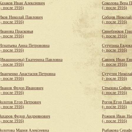
Казаков Иван Алексеевич
Соколова Вера 
(- после 1916)
(- после 1916)
Иков Николай Павлович
Собцов Николай
(- после 1916)
(- после 1916)
Иванова Прасковья
Синебрюхов Гри
(- после 1916)
(- после 1916)
Игнатьева Анна Петрововна
Сутугина Евдок
(- после 1916)
(- после 1916)
(Ивашинцева) Екатерина Павловна
Саврик Иван Ев
(- после 1916)
(- после 1916)
Иванченко Анастасия Петровна
Сутугин Никола
(- после 1916)
(- после 1916)
Иванов Федор Иванович
Страхова София
(- после 1916)
(- после 1916)
Золотов Егор Петрович
Рогов Егор Пав
(- после 1916)
(- после 1916)
Захаров Федор Андреянович
Рожков Иван Ни
(- после 1916)
(- после 1916)
Золотова Мария Алексеевна
Рыбакова Сераф