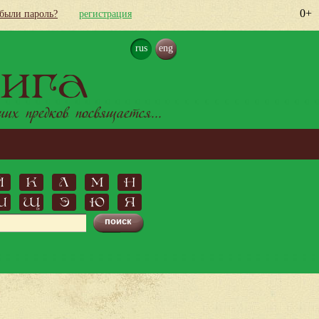
0+
абыли пароль?
регистрация
rus
eng
ига
х предков посвящается...
Й
К
Л
М
Н
Ш
Щ
Э
Ю
Я