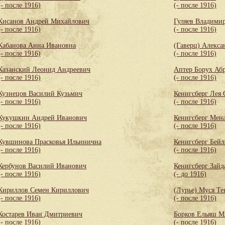
(- после 1916)
(- после 1916)
Кисанов Андрей Михайлович
Гуляев Владими
(- после 1916)
(- после 1916)
Кабанова Анна Ивановна
(Гаверц) Алекса
(- после 1916)
(- после 1916)
Казанский Леонид Андреевич
Аптер Борух Аб
(- после 1916)
(- после 1916)
Кузнецов Василий Кузьмич
Кенигсберг Лея
(- после 1916)
(- после 1916)
Кукушкин Андрей Иванович
Кенигсберг Мен
(- после 1916)
(- после 1916)
Кувшинова Прасковья Ильинична
Кенигсберг Бей
(- после 1916)
(- после 1916)
Кербунов Василий Иванович
Кенигсберг Зайд
(- после 1916)
(- до 1916)
Кириллов Семен Кириллович
(Лурье) Муся Те
(- после 1916)
(- после 1916)
Костарев Иван Дмитриевич
Борков Ельяш М
(- после 1916)
(- после 1916)