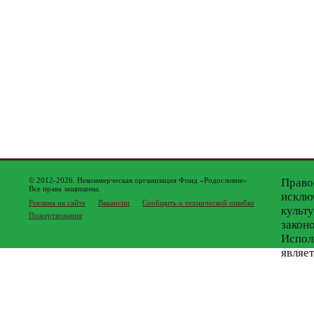
© 2012-2026. Некоммерческая организация Фонд «Родословие»
Право
Все права защищены.
исклю
Реклама на сайте
Вакансии
Сообщить о технической ошибке
культ
Пожертвования
закон
Испол
являе