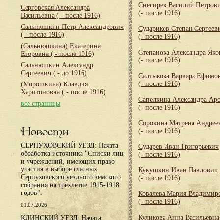
Снегирев Василий Петров
Серговская Александра
(- после 1916)
Васильевна
( - после 1916)
Сальнюшкин Петр Александрович
Судариков Степан Сергеев
( - после 1916)
(- после 1916)
(Сальнюшкина) Екатерина
Степанова Александра Яко
Егоровна
( - после 1916)
(- после 1916)
Сальнюшкин Александр
Сергеевич
( - до 1916)
Салтыкова Варвара Ефимо
(- после 1916)
(Морошкина) Клавдия
Харитоновна
( - после 1916)
Сапелкина Александра Арс
все страницы
(- после 1916)
Сорокина Матрена Андрее
Новости
(- после 1916)
СЕРПУХОВСКИЙ УЕЗД: Начата
Сударев Иван Григорьевич
обработка источника "Списки лиц
(- после 1916)
и учреждений, имеющих право
участия в выборе гласных
Кукушкин Иван Павлович
Серпуховского уездного земского
(- после 1916)
собрания на трехлетие 1915-1918
годов".
Ковалева Мария Владимир
(- после 1916)
01.07.2026
Куликова Анна Васильевна
КЛИНСКИЙ УЕЗД: Начата