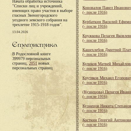
Начата обработка источника
"Списки лиц и учреждений,
Коновалов Павел Иванови
имеющих право участия в выборе
(- после 1916)
гласных Звенигородского
уездного земского собрания на
Курбаткин Василий Ефим
трехлетие 1915-1918 годов".
(- после 1916)
13.04.2026
Кружкова Пелагея Яковлев
(- после 1916)
Статистика
Кашехлебов Дмитрий Пла
В Родословной книге
(- после 1916)
399979 персональных
страниц,
2051
новых
Куликов Матвей Михайлов
персональных страниц
(- после 1916)
Крутяков Михаил Егорови
(- после 1916)
(Кузнецова) Пелагея Иван
(- после 1916)
Кузнецов Никита Степано
(- после 1916)
Косткин Георгий Антонов
(- после 1916)