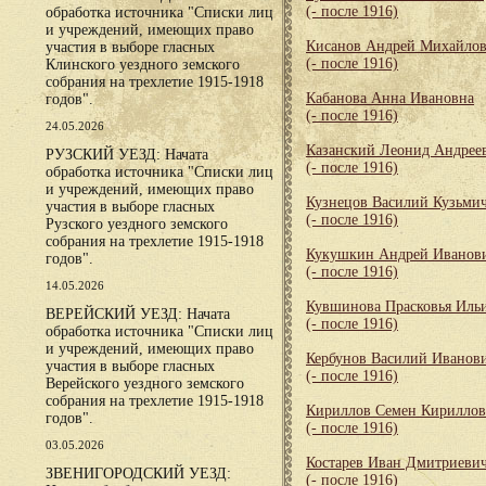
(- после 1916)
обработка источника "Списки лиц
и учреждений, имеющих право
Кисанов Андрей Михайло
участия в выборе гласных
(- после 1916)
Клинского уездного земского
собрания на трехлетие 1915-1918
Кабанова Анна Ивановна
годов".
(- после 1916)
24.05.2026
Казанский Леонид Андрее
РУЗСКИЙ УЕЗД: Начата
(- после 1916)
обработка источника "Списки лиц
и учреждений, имеющих право
Кузнецов Василий Кузьми
участия в выборе гласных
(- после 1916)
Рузского уездного земского
собрания на трехлетие 1915-1918
Кукушкин Андрей Иванов
годов".
(- после 1916)
14.05.2026
Кувшинова Прасковья Иль
ВЕРЕЙСКИЙ УЕЗД: Начата
(- после 1916)
обработка источника "Списки лиц
и учреждений, имеющих право
Кербунов Василий Иванов
участия в выборе гласных
(- после 1916)
Верейского уездного земского
собрания на трехлетие 1915-1918
Кириллов Семен Кирилло
годов".
(- после 1916)
03.05.2026
Костарев Иван Дмитриеви
ЗВЕНИГОРОДСКИЙ УЕЗД:
(- после 1916)