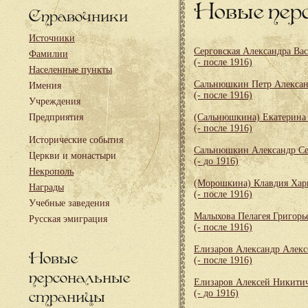
Новые пер
Справочники
Источники
Серговская Александра Ва
Фамилии
(- после 1916)
Населенные пункты
Сальнюшкин Петр Алекса
Имения
(- после 1916)
Учреждения
Предприятия
(Сальнюшкина) Екатерина
(- после 1916)
Исторические события
Сальнюшкин Александр Се
Церкви и монастыри
(- до 1916)
Некрополь
(Морошкина) Клавдия Хар
Награды
(- после 1916)
Учебные заведения
Малыхова Пелагея Григорь
Русская эмиграция
(- после 1916)
Елизаров Александр Алекс
Новые
(- после 1916)
персональные
Елизаров Алексей Никити
страницы
(- до 1916)