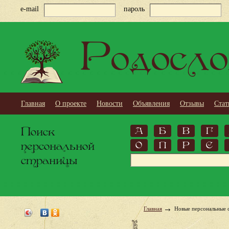
e-mail
пароль
Родосло
Главная
О проекте
Новости
Объявления
Отзывы
Стат
Поиск
А
Б
В
Г
персональной
О
П
Р
С
страницы
Главная
Новые персональные 