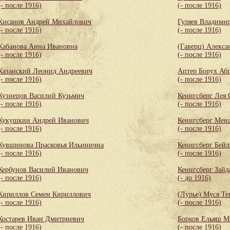
(- после 1916)
(- после 1916)
Кисанов Андрей Михайлович
Гуляев Владими
(- после 1916)
(- после 1916)
Кабанова Анна Ивановна
(Гаверц) Алекса
(- после 1916)
(- после 1916)
Казанский Леонид Андреевич
Аптер Борух Аб
(- после 1916)
(- после 1916)
Кузнецов Василий Кузьмич
Кенигсберг Лея
(- после 1916)
(- после 1916)
Кукушкин Андрей Иванович
Кенигсберг Мен
(- после 1916)
(- после 1916)
Кувшинова Прасковья Ильинична
Кенигсберг Бей
(- после 1916)
(- после 1916)
Кербунов Василий Иванович
Кенигсберг Зайд
(- после 1916)
(- до 1916)
Кириллов Семен Кириллович
(Лурье) Муся Те
(- после 1916)
(- после 1916)
Костарев Иван Дмитриевич
Борков Ельяш М
(- после 1916)
(- после 1916)