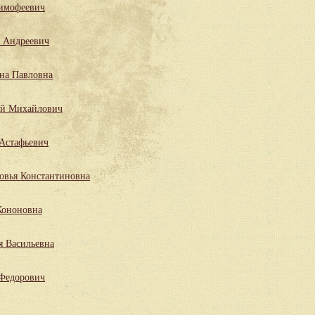
имофеевич
 Андреевич
на Павловна
ий Михайлович
Астафьевич
овья Константиновна
Кононовна
я Васильевна
 Федорович