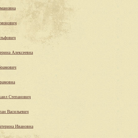
мановна
имонович
льфович
ерина Алексеевна
брамович
рамовна
аил Степанович
пан Васильевич
атерина Ивановна