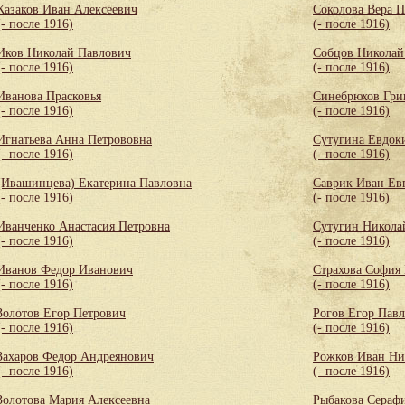
Казаков Иван Алексеевич
Соколова Вера 
(- после 1916)
(- после 1916)
Иков Николай Павлович
Собцов Николай
(- после 1916)
(- после 1916)
Иванова Прасковья
Синебрюхов Гри
(- после 1916)
(- после 1916)
Игнатьева Анна Петрововна
Сутугина Евдок
(- после 1916)
(- после 1916)
(Ивашинцева) Екатерина Павловна
Саврик Иван Ев
(- после 1916)
(- после 1916)
Иванченко Анастасия Петровна
Сутугин Никола
(- после 1916)
(- после 1916)
Иванов Федор Иванович
Страхова София
(- после 1916)
(- после 1916)
Золотов Егор Петрович
Рогов Егор Пав
(- после 1916)
(- после 1916)
Захаров Федор Андреянович
Рожков Иван Ни
(- после 1916)
(- после 1916)
Золотова Мария Алексеевна
Рыбакова Сераф