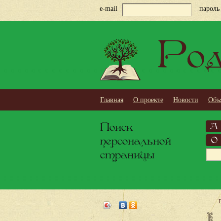
e-mail
пароль
Род
Главная
О проекте
Новости
Объ
Поиск
А
персональной
О
страницы