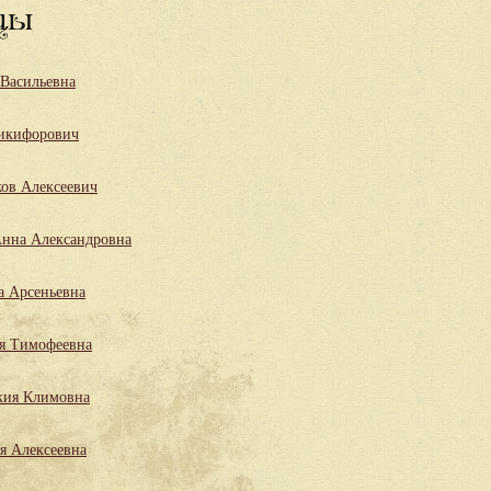
цы
 Васильевна
икифорович
ов Алексеевич
нна Александровна
а Арсеньевна
я Тимофеевна
кия Климовна
я Алексеевна