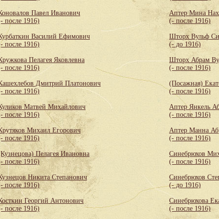
Коновалов Павел Иванович
Аптер Мина Нах
(- после 1916)
(- после 1916)
Курбаткин Василий Ефимович
Шторх Вульф С
(- после 1916)
(- до 1916)
Кружкова Пелагея Яковлевна
Шторх Абрам Ву
(- после 1916)
(- после 1916)
Кашехлебов Дмитрий Платонович
(Посажная) Екат
(- после 1916)
(- после 1916)
Куликов Матвей Михайлович
Аптер Янкель А
(- после 1916)
(- после 1916)
Крутяков Михаил Егорович
Аптер Манна Аб
(- после 1916)
(- после 1916)
(Кузнецова) Пелагея Ивановна
Синебрюхов Мих
(- после 1916)
(- после 1916)
Кузнецов Никита Степанович
Синебрюхов Сте
(- после 1916)
(- до 1916)
Косткин Георгий Антонович
Синебрюхова Ек
(- после 1916)
(- после 1916)