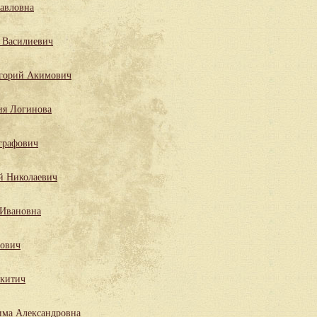
Павловна
 Василиевич
горий Акимович
ия Логинова
графович
й Николаевич
 Ивановна
лович
китич
има Александровна