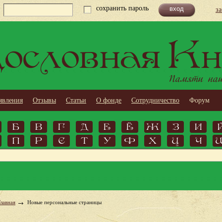
сохранить пароль
з
ословная Кн
Памяти наши
явления
Отзывы
Статьи
О фонде
Сотрудничество
Форум
Б
В
Г
Д
Е
Ё
Ж
З
И
П
Р
С
Т
У
Ф
Х
Ц
Ч
Главная
Новые персональные страницы