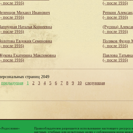
(- после 1916)
(- после 1916)
Зеленцов Михаил Иванович
Репкин Алексан
(- после 1916)
(- после 1916)
Запрудная Наталья Корнеевна
(Русина) Алекса
(- после 1916)
(- после 1916)
Золотова Евдокия Семеновна
Поляков Федор 
(- после 1916)
(- после 1916)
Жукова Екатерина Максимовна
Павлова Татьяна
(- после 1916)
(- после 1916)
персональных страниц 2049
предыдущая
1
2
3
4
5
6
7
8
9
10
следующая
 «Родословие»
Правообладателем разрешается использование настоящего ресурса 
научных, учебных или культурных целях с соблюдением норм между