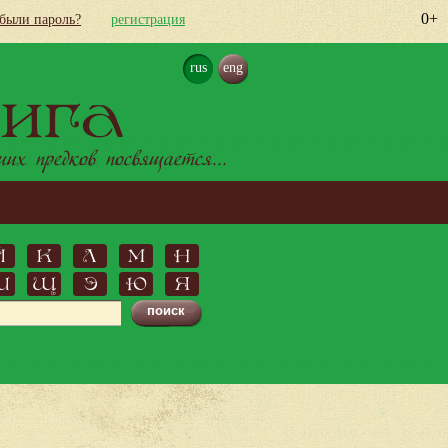
0+
абыли пароль?
регистрация
rus
eng
ига
х предков посвящается...
Й
К
Л
М
Н
Ш
Щ
Э
Ю
Я