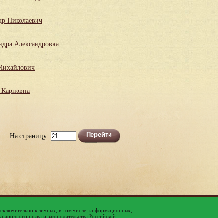
др Николаевич
ндра Александровна
Михайлович
 Карповна
На страницу:
исключительно в личных, в том числе, информационных,
народного права и законодательства Российской