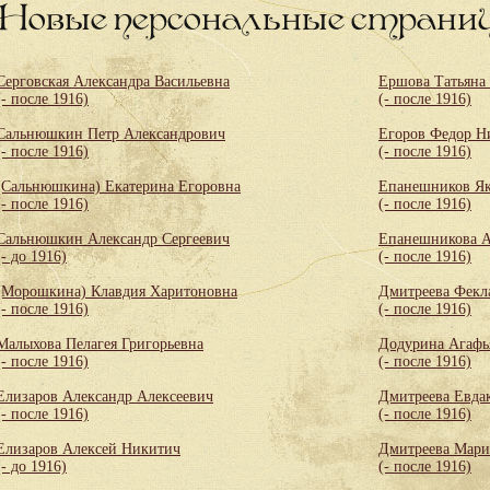
Новые персональные страни
Серговская Александра Васильевна
Ершова Татьяна
(- после 1916)
(- после 1916)
Сальнюшкин Петр Александрович
Егоров Федор Н
(- после 1916)
(- после 1916)
(Сальнюшкина) Екатерина Егоровна
Епанешников Як
(- после 1916)
(- после 1916)
Сальнюшкин Александр Сергеевич
Епанешникова А
(- до 1916)
(- после 1916)
(Морошкина) Клавдия Харитоновна
Дмитреева Фекл
(- после 1916)
(- после 1916)
Малыхова Пелагея Григорьевна
Додурина Агафь
(- после 1916)
(- после 1916)
Елизаров Александр Алексеевич
Дмитреева Евда
(- после 1916)
(- после 1916)
Елизаров Алексей Никитич
Дмитреева Мари
(- до 1916)
(- после 1916)