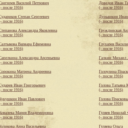
Снегирев Василий Петрович
Доведов Иван Т
(- после 1916)
(- после 1916)
Судариков Степан Сергеевич
Дурышкин Иван
(- после 1916)
(- после 1916)
Степанова Александра Яковлевна
Груждинская Ан
(- после 1916)
(- после 1916)
Салтыкова Варвара Ефимовна
Глухарев Васил
(- после 1916)
(- после 1916)
Сапелкина Александра Арсеньевна
Галкин Михаил 
(- после 1916)
(- после 1916)
Сорокина Матрена Андреевна
Голоулина Праск
(- после 1916)
(- после 1916)
Сударев Иван Григорьевич
Голова Татьяна 
(- после 1916)
(- после 1916)
Кукушкин Иван Павлович
Голова Прасковь
(- после 1916)
(- после 1916)
Ковалева Мария Владимировна
Гуляев Николай
(- после 1916)
(- после 1916)
Куликова Анна Васильевна
Гуляева Ольга