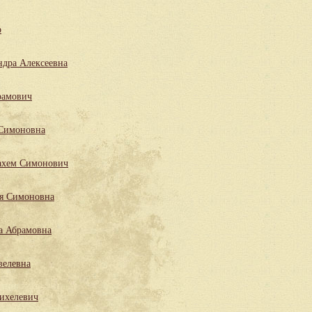
р
ндра Алексеевна
рамович
 Симоновна
ахем Симонович
ля Симоновна
а Абрамовна
велевна
ихелевич