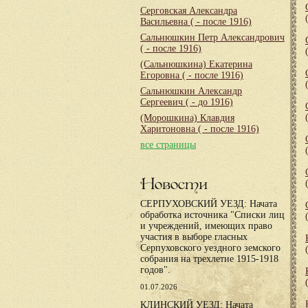
Серговская Александра
Васильевна
( - после 1916)
Сальнюшкин Петр Александрович
( - после 1916)
(Сальнюшкина) Екатерина
Егоровна
( - после 1916)
Сальнюшкин Александр
Сергеевич
( - до 1916)
(Морошкина) Клавдия
Харитоновна
( - после 1916)
все страницы
Новости
СЕРПУХОВСКИЙ УЕЗД: Начата
обработка источника "Списки лиц
и учреждений, имеющих право
участия в выборе гласных
Серпуховского уездного земского
собрания на трехлетие 1915-1918
годов".
01.07.2026
КЛИНСКИЙ УЕЗД: Начата