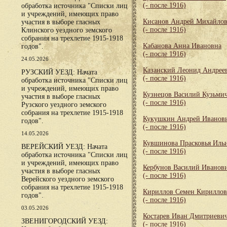
(- после 1916)
обработка источника "Списки лиц
и учреждений, имеющих право
Кисанов Андрей Михайло
участия в выборе гласных
(- после 1916)
Клинского уездного земского
собрания на трехлетие 1915-1918
Кабанова Анна Ивановна
годов".
(- после 1916)
24.05.2026
Казанский Леонид Андрее
РУЗСКИЙ УЕЗД: Начата
(- после 1916)
обработка источника "Списки лиц
и учреждений, имеющих право
Кузнецов Василий Кузьми
участия в выборе гласных
(- после 1916)
Рузского уездного земского
собрания на трехлетие 1915-1918
Кукушкин Андрей Иванов
годов".
(- после 1916)
14.05.2026
Кувшинова Прасковья Иль
ВЕРЕЙСКИЙ УЕЗД: Начата
(- после 1916)
обработка источника "Списки лиц
и учреждений, имеющих право
Кербунов Василий Иванов
участия в выборе гласных
(- после 1916)
Верейского уездного земского
собрания на трехлетие 1915-1918
Кириллов Семен Кирилло
годов".
(- после 1916)
03.05.2026
Костарев Иван Дмитриеви
ЗВЕНИГОРОДСКИЙ УЕЗД:
(- после 1916)