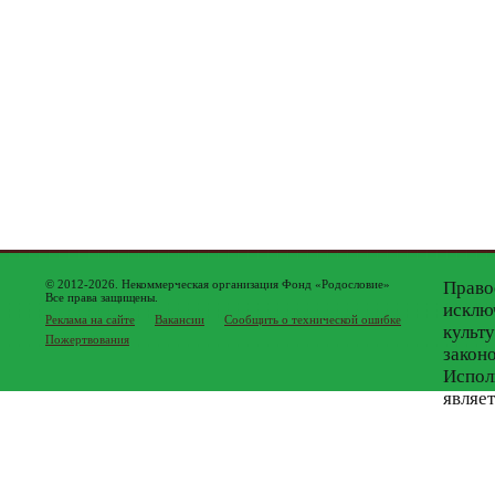
© 2012-2026. Некоммерческая организация Фонд «Родословие»
Право
Все права защищены.
исклю
Реклама на сайте
Вакансии
Сообщить о технической ошибке
культ
Пожертвования
закон
Испол
являе