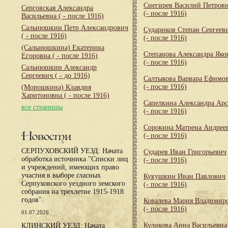
Снегирев Василий Петров
Серговская Александра
(- после 1916)
Васильевна
( - после 1916)
Сальнюшкин Петр Александрович
Судариков Степан Сергеев
( - после 1916)
(- после 1916)
(Сальнюшкина) Екатерина
Степанова Александра Яко
Егоровна
( - после 1916)
(- после 1916)
Сальнюшкин Александр
Сергеевич
( - до 1916)
Салтыкова Варвара Ефимо
(- после 1916)
(Морошкина) Клавдия
Харитоновна
( - после 1916)
Сапелкина Александра Арс
все страницы
(- после 1916)
Сорокина Матрена Андрее
Новости
(- после 1916)
СЕРПУХОВСКИЙ УЕЗД: Начата
Сударев Иван Григорьевич
обработка источника "Списки лиц
(- после 1916)
и учреждений, имеющих право
участия в выборе гласных
Кукушкин Иван Павлович
Серпуховского уездного земского
(- после 1916)
собрания на трехлетие 1915-1918
годов".
Ковалева Мария Владимир
(- после 1916)
01.07.2026
Куликова Анна Васильевна
КЛИНСКИЙ УЕЗД: Начата