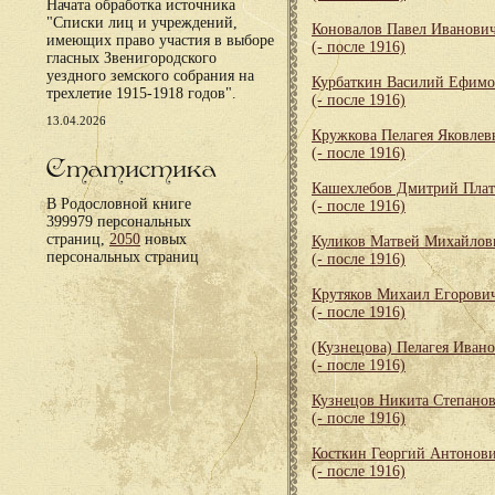
Начата обработка источника
"Списки лиц и учреждений,
Коновалов Павел Иванови
имеющих право участия в выборе
(- после 1916)
гласных Звенигородского
уездного земского собрания на
Курбаткин Василий Ефим
трехлетие 1915-1918 годов".
(- после 1916)
13.04.2026
Кружкова Пелагея Яковлев
(- после 1916)
Статистика
Кашехлебов Дмитрий Пла
В Родословной книге
(- после 1916)
399979 персональных
страниц,
2050
новых
Куликов Матвей Михайлов
персональных страниц
(- после 1916)
Крутяков Михаил Егорови
(- после 1916)
(Кузнецова) Пелагея Иван
(- после 1916)
Кузнецов Никита Степано
(- после 1916)
Косткин Георгий Антонов
(- после 1916)