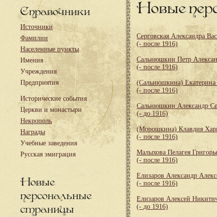
Новые пер
Справочники
Источники
Серговская Александра Ва
Фамилии
(- после 1916)
Населенные пункты
Сальнюшкин Петр Алекса
Имения
(- после 1916)
Учреждения
Предприятия
(Сальнюшкина) Екатерина
(- после 1916)
Исторические события
Сальнюшкин Александр Се
Церкви и монастыри
(- до 1916)
Некрополь
(Морошкина) Клавдия Хар
Награды
(- после 1916)
Учебные заведения
Малыхова Пелагея Григорь
Русская эмиграция
(- после 1916)
Елизаров Александр Алекс
Новые
(- после 1916)
персональные
Елизаров Алексей Никити
страницы
(- до 1916)