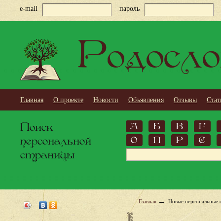
e-mail
пароль
Родосло
Главная
О проекте
Новости
Объявления
Отзывы
Стат
Поиск
А
Б
В
Г
персональной
О
П
Р
С
страницы
Главная
Новые персональные 