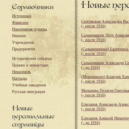
Новые пер
Справочники
Источники
Серговская Александра Ва
Фамилии
(- после 1916)
Населенные пункты
Сальнюшкин Петр Алекса
Имения
(- после 1916)
Учреждения
Предприятия
(Сальнюшкина) Екатерина
(- после 1916)
Исторические события
Сальнюшкин Александр Се
Церкви и монастыри
(- до 1916)
Некрополь
(Морошкина) Клавдия Хар
Награды
(- после 1916)
Учебные заведения
Малыхова Пелагея Григорь
Русская эмиграция
(- после 1916)
Елизаров Александр Алекс
Новые
(- после 1916)
персональные
Елизаров Алексей Никити
страницы
(- до 1916)