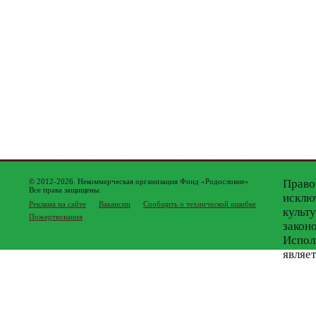
© 2012-2026. Некоммерческая организация Фонд «Родословие»
Право
Все права защищены.
исклю
Реклама на сайте
Вакансии
Сообщить о технической ошибке
культ
Пожертвования
закон
Испол
являе