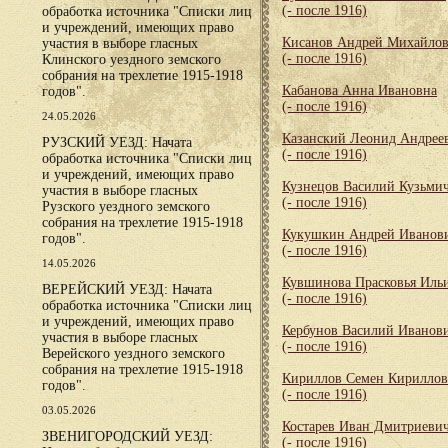
(- после 1916)
обработка источника "Списки лиц
и учреждений, имеющих право
Кисанов Андрей Михайло
участия в выборе гласных
(- после 1916)
Клинского уездного земского
собрания на трехлетие 1915-1918
Кабанова Анна Ивановна
годов".
(- после 1916)
24.05.2026
Казанский Леонид Андрее
РУЗСКИЙ УЕЗД: Начата
(- после 1916)
обработка источника "Списки лиц
и учреждений, имеющих право
Кузнецов Василий Кузьми
участия в выборе гласных
(- после 1916)
Рузского уездного земского
собрания на трехлетие 1915-1918
Кукушкин Андрей Иванов
годов".
(- после 1916)
14.05.2026
Кувшинова Прасковья Иль
ВЕРЕЙСКИЙ УЕЗД: Начата
(- после 1916)
обработка источника "Списки лиц
и учреждений, имеющих право
Кербунов Василий Иванов
участия в выборе гласных
(- после 1916)
Верейского уездного земского
собрания на трехлетие 1915-1918
Кириллов Семен Кирилло
годов".
(- после 1916)
03.05.2026
Костарев Иван Дмитриеви
ЗВЕНИГОРОДСКИЙ УЕЗД:
(- после 1916)