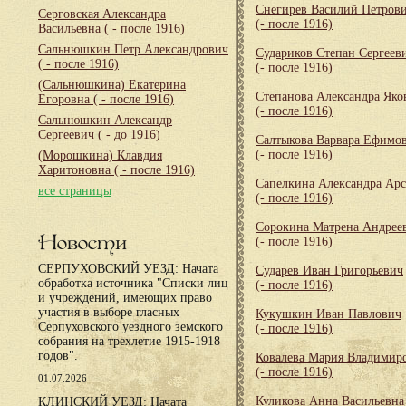
Снегирев Василий Петров
Серговская Александра
(- после 1916)
Васильевна
( - после 1916)
Сальнюшкин Петр Александрович
Судариков Степан Сергеев
( - после 1916)
(- после 1916)
(Сальнюшкина) Екатерина
Степанова Александра Яко
Егоровна
( - после 1916)
(- после 1916)
Сальнюшкин Александр
Сергеевич
( - до 1916)
Салтыкова Варвара Ефимо
(- после 1916)
(Морошкина) Клавдия
Харитоновна
( - после 1916)
Сапелкина Александра Арс
все страницы
(- после 1916)
Сорокина Матрена Андрее
Новости
(- после 1916)
СЕРПУХОВСКИЙ УЕЗД: Начата
Сударев Иван Григорьевич
обработка источника "Списки лиц
(- после 1916)
и учреждений, имеющих право
участия в выборе гласных
Кукушкин Иван Павлович
Серпуховского уездного земского
(- после 1916)
собрания на трехлетие 1915-1918
годов".
Ковалева Мария Владимир
(- после 1916)
01.07.2026
Куликова Анна Васильевна
КЛИНСКИЙ УЕЗД: Начата