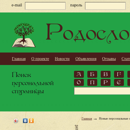
e-mail
пароль
Родосло
Главная
О проекте
Новости
Объявления
Отзывы
Стат
Поиск
А
Б
В
Г
персональной
О
П
Р
С
страницы
Главная
Новые персональные 