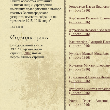
Начата обработка источника
"Списки лиц и учреждений,
Коновалов Павел Иванови
имеющих право участия в выборе
(- после 1916)
гласных Звенигородского
уездного земского собрания на
Курбаткин Василий Ефим
трехлетие 1915-1918 годов".
(- после 1916)
13.04.2026
Кружкова Пелагея Яковлев
(- после 1916)
Статистика
Кашехлебов Дмитрий Пла
В Родословной книге
(- после 1916)
399979 персональных
страниц,
2048
новых
Куликов Матвей Михайлов
персональных страниц
(- после 1916)
Крутяков Михаил Егорови
(- после 1916)
(Кузнецова) Пелагея Иван
(- после 1916)
Кузнецов Никита Степано
(- после 1916)
Косткин Георгий Антонов
(- после 1916)