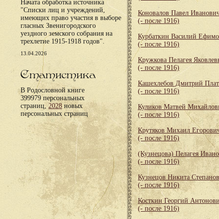
Начата обработка источника
"Списки лиц и учреждений,
Коновалов Павел Иванови
имеющих право участия в выборе
(- после 1916)
гласных Звенигородского
уездного земского собрания на
Курбаткин Василий Ефим
трехлетие 1915-1918 годов".
(- после 1916)
13.04.2026
Кружкова Пелагея Яковлев
(- после 1916)
Статистика
Кашехлебов Дмитрий Пла
В Родословной книге
(- после 1916)
399979 персональных
страниц,
2028
новых
Куликов Матвей Михайлов
персональных страниц
(- после 1916)
Крутяков Михаил Егорови
(- после 1916)
(Кузнецова) Пелагея Иван
(- после 1916)
Кузнецов Никита Степано
(- после 1916)
Косткин Георгий Антонов
(- после 1916)