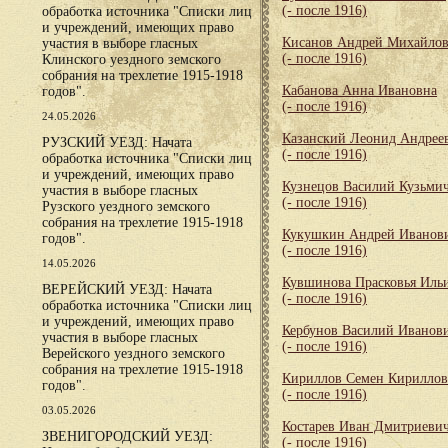
(- после 1916)
обработка источника "Списки лиц
и учреждений, имеющих право
Кисанов Андрей Михайло
участия в выборе гласных
(- после 1916)
Клинского уездного земского
собрания на трехлетие 1915-1918
Кабанова Анна Ивановна
годов".
(- после 1916)
24.05.2026
Казанский Леонид Андрее
РУЗСКИЙ УЕЗД: Начата
(- после 1916)
обработка источника "Списки лиц
и учреждений, имеющих право
Кузнецов Василий Кузьми
участия в выборе гласных
(- после 1916)
Рузского уездного земского
собрания на трехлетие 1915-1918
Кукушкин Андрей Иванов
годов".
(- после 1916)
14.05.2026
Кувшинова Прасковья Иль
ВЕРЕЙСКИЙ УЕЗД: Начата
(- после 1916)
обработка источника "Списки лиц
и учреждений, имеющих право
Кербунов Василий Иванов
участия в выборе гласных
(- после 1916)
Верейского уездного земского
собрания на трехлетие 1915-1918
Кириллов Семен Кирилло
годов".
(- после 1916)
03.05.2026
Костарев Иван Дмитриеви
ЗВЕНИГОРОДСКИЙ УЕЗД:
(- после 1916)