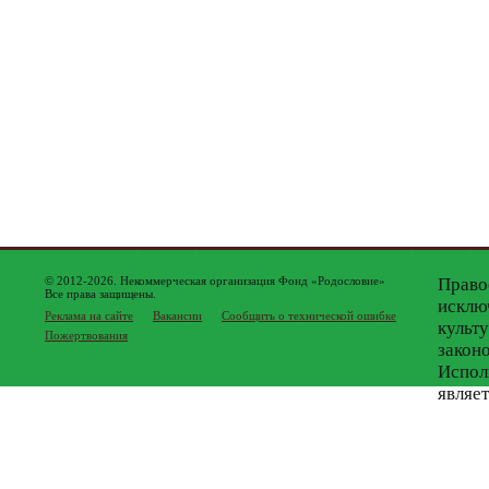
© 2012-2026. Некоммерческая организация Фонд «Родословие»
Право
Все права защищены.
исклю
Реклама на сайте
Вакансии
Сообщить о технической ошибке
культ
Пожертвования
закон
Испол
являе