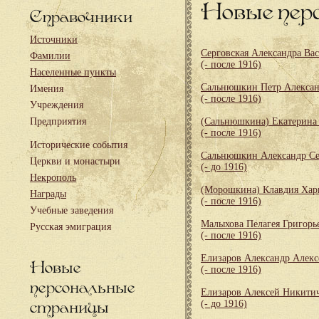
Новые пер
Справочники
Источники
Серговская Александра Ва
Фамилии
(- после 1916)
Населенные пункты
Сальнюшкин Петр Алекса
Имения
(- после 1916)
Учреждения
Предприятия
(Сальнюшкина) Екатерина
(- после 1916)
Исторические события
Сальнюшкин Александр Се
Церкви и монастыри
(- до 1916)
Некрополь
(Морошкина) Клавдия Хар
Награды
(- после 1916)
Учебные заведения
Малыхова Пелагея Григорь
Русская эмиграция
(- после 1916)
Елизаров Александр Алекс
Новые
(- после 1916)
персональные
Елизаров Алексей Никити
страницы
(- до 1916)