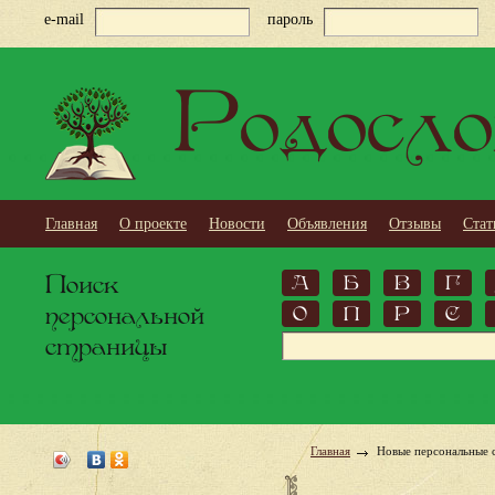
e-mail
пароль
Родосло
Главная
О проекте
Новости
Объявления
Отзывы
Стат
Поиск
А
Б
В
Г
персональной
О
П
Р
С
страницы
Главная
Новые персональные 