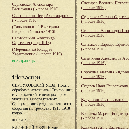
Снегирев Василий Петров
Серговская Александра
(- после 1916)
Васильевна
( - после 1916)
Сальнюшкин Петр Александрович
Судариков Степан Сергеев
( - после 1916)
(- после 1916)
(Сальнюшкина) Екатерина
Степанова Александра Яко
Егоровна
( - после 1916)
(- после 1916)
Сальнюшкин Александр
Сергеевич
( - до 1916)
Салтыкова Варвара Ефимо
(- после 1916)
(Морошкина) Клавдия
Харитоновна
( - после 1916)
Сапелкина Александра Арс
все страницы
(- после 1916)
Сорокина Матрена Андрее
Новости
(- после 1916)
СЕРПУХОВСКИЙ УЕЗД: Начата
Сударев Иван Григорьевич
обработка источника "Списки лиц
(- после 1916)
и учреждений, имеющих право
участия в выборе гласных
Кукушкин Иван Павлович
Серпуховского уездного земского
(- после 1916)
собрания на трехлетие 1915-1918
годов".
Ковалева Мария Владимир
(- после 1916)
01.07.2026
Куликова Анна Васильевна
КЛИНСКИЙ УЕЗД: Начата