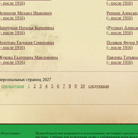
(- после 1916)
(- после 1916)
Зеленцов Михаил Иванович
Репкин Алексан
(- после 1916)
(- после 1916)
Запрудная Наталья Корнеевна
(Русина) Алекса
(- после 1916)
(- после 1916)
Золотова Евдокия Семеновна
Поляков Федор 
(- после 1916)
(- после 1916)
Жукова Екатерина Максимовна
Павлова Татьяна
(- после 1916)
(- после 1916)
персональных страниц 2027
предыдущая
1
2
3
4
5
6
7
8
9
10
следующая
 «Родословие»
Правообладателем разрешается использование настоящего ресурса 
научных, учебных или культурных целях с соблюдением норм между