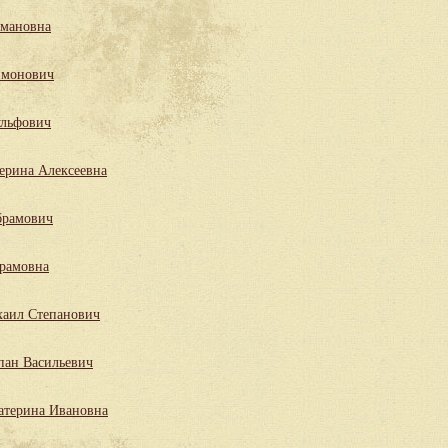
мановна
имонович
льфович
ерина Алексеевна
брамович
рамовна
аил Степанович
пан Васильевич
атерина Ивановна