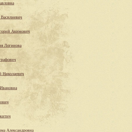
Павловна
 Василиевич
горий Акимович
ия Логинова
графович
й Николаевич
 Ивановна
лович
китич
има Александровна