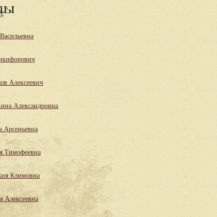
цы
 Васильевна
икифорович
ов Алексеевич
нна Александровна
а Арсеньевна
я Тимофеевна
кия Климовна
я Алексеевна