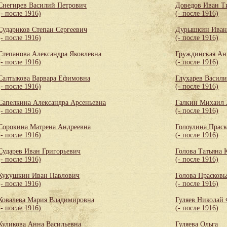
Снегирев Василий Петрович
Доведов Иван Т
(- после 1916)
(- после 1916)
Судариков Степан Сергеевич
Дурышкин Иван
(- после 1916)
(- после 1916)
Степанова Александра Яковлевна
Груждинская Ан
(- после 1916)
(- после 1916)
Салтыкова Варвара Ефимовна
Глухарев Васил
(- после 1916)
(- после 1916)
Сапелкина Александра Арсеньевна
Галкин Михаил 
(- после 1916)
(- после 1916)
Сорокина Матрена Андреевна
Голоулина Праск
(- после 1916)
(- после 1916)
Сударев Иван Григорьевич
Голова Татьяна 
(- после 1916)
(- после 1916)
Кукушкин Иван Павлович
Голова Прасковь
(- после 1916)
(- после 1916)
Ковалева Мария Владимировна
Гуляев Николай
(- после 1916)
(- после 1916)
Куликова Анна Васильевна
Гуляева Ольга