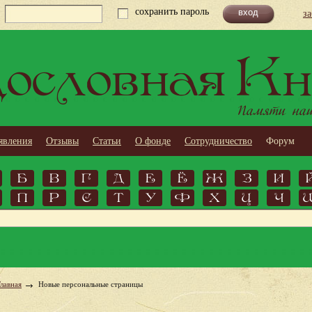
сохранить пароль
з
ословная Кн
Памяти наши
явления
Отзывы
Статьи
О фонде
Сотрудничество
Форум
Б
В
Г
Д
Е
Ё
Ж
З
И
П
Р
С
Т
У
Ф
Х
Ц
Ч
Главная
Новые персональные страницы