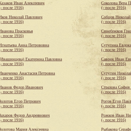
Казаков Иван Алексеевич
Соколова Вера 
(- после 1916)
(- после 1916)
Иков Николай Павлович
Собцов Николай
(- после 1916)
(- после 1916)
Иванова Прасковья
Синебрюхов Гри
(- после 1916)
(- после 1916)
Игнатьева Анна Петрововна
Сутугина Евдок
(- после 1916)
(- после 1916)
(Ивашинцева) Екатерина Павловна
Саврик Иван Ев
(- после 1916)
(- после 1916)
Иванченко Анастасия Петровна
Сутугин Никола
(- после 1916)
(- после 1916)
Иванов Федор Иванович
Страхова София
(- после 1916)
(- после 1916)
Золотов Егор Петрович
Рогов Егор Пав
(- после 1916)
(- после 1916)
Захаров Федор Андреянович
Рожков Иван Ни
(- после 1916)
(- после 1916)
Золотова Мария Алексеевна
Рыбакова Сераф