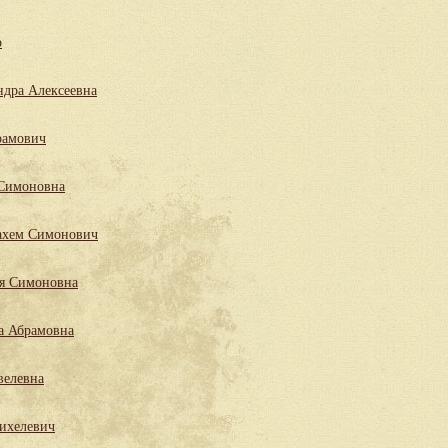
р
ндра Алексеевна
рамович
 Симоновна
ахем Симонович
ля Симоновна
а Абрамовна
велевна
ихелевич