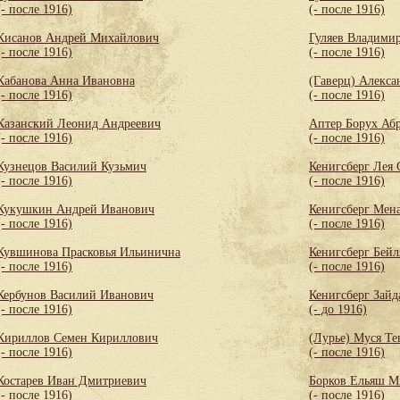
(- после 1916)
(- после 1916)
Кисанов Андрей Михайлович
Гуляев Владими
(- после 1916)
(- после 1916)
Кабанова Анна Ивановна
(Гаверц) Алекса
(- после 1916)
(- после 1916)
Казанский Леонид Андреевич
Аптер Борух Аб
(- после 1916)
(- после 1916)
Кузнецов Василий Кузьмич
Кенигсберг Лея
(- после 1916)
(- после 1916)
Кукушкин Андрей Иванович
Кенигсберг Мен
(- после 1916)
(- после 1916)
Кувшинова Прасковья Ильинична
Кенигсберг Бей
(- после 1916)
(- после 1916)
Кербунов Василий Иванович
Кенигсберг Зайд
(- после 1916)
(- до 1916)
Кириллов Семен Кириллович
(Лурье) Муся Те
(- после 1916)
(- после 1916)
Костарев Иван Дмитриевич
Борков Ельяш М
(- после 1916)
(- после 1916)