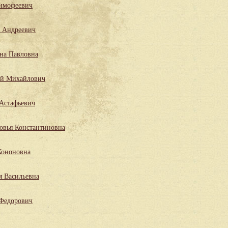
имофеевич
 Андреевич
на Павловна
ий Михайлович
Астафьевич
овья Константиновна
Кононовна
я Васильевна
 Федорович