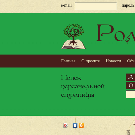
e-mail
пароль
Род
Главная
О проекте
Новости
Объ
Поиск
А
персональной
О
страницы