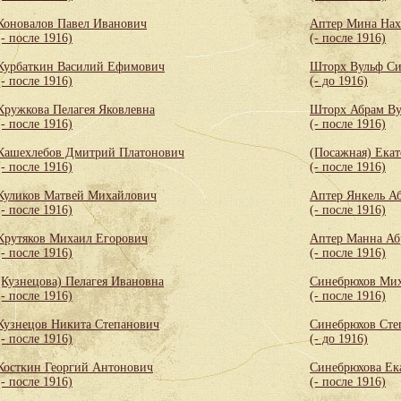
Коновалов Павел Иванович
Аптер Мина Нах
(- после 1916)
(- после 1916)
Курбаткин Василий Ефимович
Шторх Вульф С
(- после 1916)
(- до 1916)
Кружкова Пелагея Яковлевна
Шторх Абрам Ву
(- после 1916)
(- после 1916)
Кашехлебов Дмитрий Платонович
(Посажная) Екат
(- после 1916)
(- после 1916)
Куликов Матвей Михайлович
Аптер Янкель А
(- после 1916)
(- после 1916)
Крутяков Михаил Егорович
Аптер Манна Аб
(- после 1916)
(- после 1916)
(Кузнецова) Пелагея Ивановна
Синебрюхов Мих
(- после 1916)
(- после 1916)
Кузнецов Никита Степанович
Синебрюхов Сте
(- после 1916)
(- до 1916)
Косткин Георгий Антонович
Синебрюхова Ек
(- после 1916)
(- после 1916)