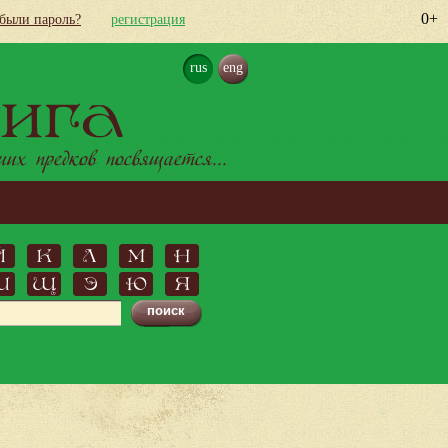
0+
абыли пароль?
регистрация
rus
eng
ига
х предков посвящается...
Й
К
Л
М
Н
Ш
Щ
Э
Ю
Я