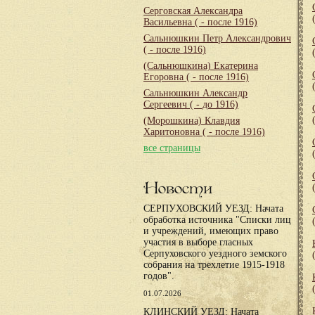
Серговская Александра
Васильевна
( - после 1916)
Сальнюшкин Петр Александрович
( - после 1916)
(Сальнюшкина) Екатерина
Егоровна
( - после 1916)
Сальнюшкин Александр
Сергеевич
( - до 1916)
(Морошкина) Клавдия
Харитоновна
( - после 1916)
все страницы
Новости
СЕРПУХОВСКИЙ УЕЗД: Начата
обработка источника "Списки лиц
и учреждений, имеющих право
участия в выборе гласных
Серпуховского уездного земского
собрания на трехлетие 1915-1918
годов".
01.07.2026
КЛИНСКИЙ УЕЗД: Начата