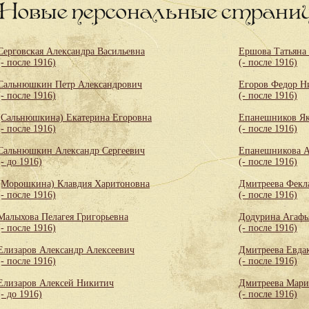
Новые персональные страни
Серговская Александра Васильевна
Ершова Татьяна
(- после 1916)
(- после 1916)
Сальнюшкин Петр Александрович
Егоров Федор Н
(- после 1916)
(- после 1916)
(Сальнюшкина) Екатерина Егоровна
Епанешников Як
(- после 1916)
(- после 1916)
Сальнюшкин Александр Сергеевич
Епанешникова А
(- до 1916)
(- после 1916)
(Морошкина) Клавдия Харитоновна
Дмитреева Фекл
(- после 1916)
(- после 1916)
Малыхова Пелагея Григорьевна
Додурина Агафь
(- после 1916)
(- после 1916)
Елизаров Александр Алексеевич
Дмитреева Евда
(- после 1916)
(- после 1916)
Елизаров Алексей Никитич
Дмитреева Мари
(- до 1916)
(- после 1916)