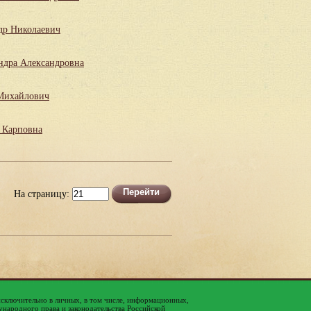
др Николаевич
ндра Александровна
Михайлович
 Карповна
На страницу:
исключительно в личных, в том числе, информационных,
народного права и законодательства Российской