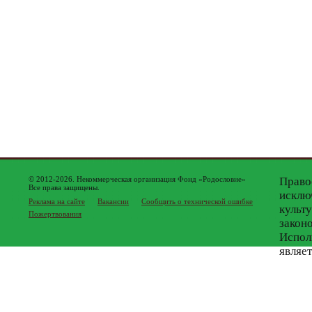
© 2012-2026. Некоммерческая организация Фонд «Родословие»
Право
Все права защищены.
исклю
Реклама на сайте
Вакансии
Сообщить о технической ошибке
культ
Пожертвования
закон
Испол
являе