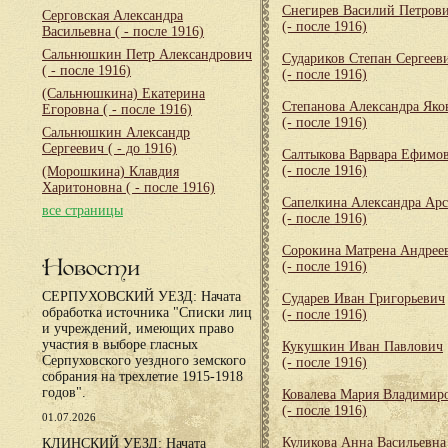
Снегирев Василий Петров
Серговская Александра
(- после 1916)
Васильевна
( - после 1916)
Сальнюшкин Петр Александрович
Судариков Степан Сергеев
( - после 1916)
(- после 1916)
(Сальнюшкина) Екатерина
Степанова Александра Яко
Егоровна
( - после 1916)
(- после 1916)
Сальнюшкин Александр
Сергеевич
( - до 1916)
Салтыкова Варвара Ефимо
(- после 1916)
(Морошкина) Клавдия
Харитоновна
( - после 1916)
Сапелкина Александра Арс
все страницы
(- после 1916)
Сорокина Матрена Андрее
Новости
(- после 1916)
СЕРПУХОВСКИЙ УЕЗД: Начата
Сударев Иван Григорьевич
обработка источника "Списки лиц
(- после 1916)
и учреждений, имеющих право
участия в выборе гласных
Кукушкин Иван Павлович
Серпуховского уездного земского
(- после 1916)
собрания на трехлетие 1915-1918
годов".
Ковалева Мария Владимир
(- после 1916)
01.07.2026
Куликова Анна Васильевна
КЛИНСКИЙ УЕЗД: Начата