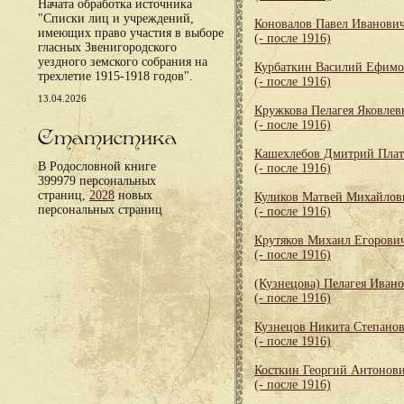
Начата обработка источника
"Списки лиц и учреждений,
Коновалов Павел Иванови
имеющих право участия в выборе
(- после 1916)
гласных Звенигородского
уездного земского собрания на
Курбаткин Василий Ефим
трехлетие 1915-1918 годов".
(- после 1916)
13.04.2026
Кружкова Пелагея Яковлев
(- после 1916)
Статистика
Кашехлебов Дмитрий Пла
В Родословной книге
(- после 1916)
399979 персональных
страниц,
2028
новых
Куликов Матвей Михайлов
персональных страниц
(- после 1916)
Крутяков Михаил Егорови
(- после 1916)
(Кузнецова) Пелагея Иван
(- после 1916)
Кузнецов Никита Степано
(- после 1916)
Косткин Георгий Антонов
(- после 1916)