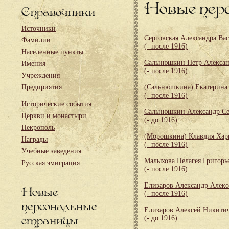
Новые пер
Справочники
Источники
Серговская Александра Ва
Фамилии
(- после 1916)
Населенные пункты
Сальнюшкин Петр Алекса
Имения
(- после 1916)
Учреждения
Предприятия
(Сальнюшкина) Екатерина
(- после 1916)
Исторические события
Сальнюшкин Александр Се
Церкви и монастыри
(- до 1916)
Некрополь
(Морошкина) Клавдия Хар
Награды
(- после 1916)
Учебные заведения
Малыхова Пелагея Григорь
Русская эмиграция
(- после 1916)
Елизаров Александр Алекс
Новые
(- после 1916)
персональные
Елизаров Алексей Никити
страницы
(- до 1916)