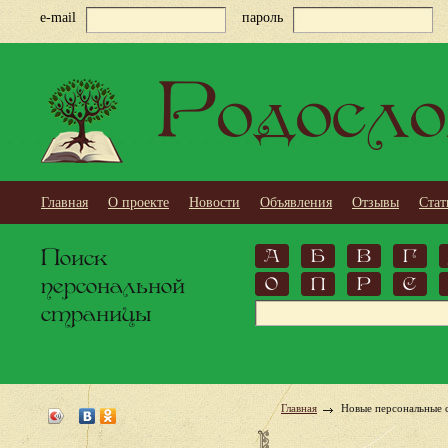
e-mail
пароль
Родосло
Главная
О проекте
Новости
Объявления
Отзывы
Стат
Поиск
А
Б
В
Г
персональной
О
П
Р
С
страницы
Главная
Новые персональные 