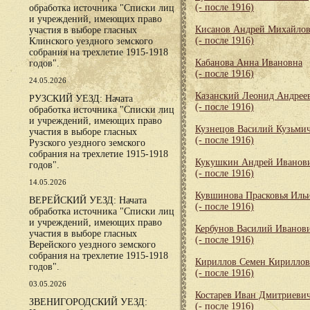
(- после 1916)
обработка источника "Списки лиц
и учреждений, имеющих право
Кисанов Андрей Михайло
участия в выборе гласных
(- после 1916)
Клинского уездного земского
собрания на трехлетие 1915-1918
Кабанова Анна Ивановна
годов".
(- после 1916)
24.05.2026
Казанский Леонид Андрее
РУЗСКИЙ УЕЗД: Начата
(- после 1916)
обработка источника "Списки лиц
и учреждений, имеющих право
Кузнецов Василий Кузьми
участия в выборе гласных
(- после 1916)
Рузского уездного земского
собрания на трехлетие 1915-1918
Кукушкин Андрей Иванов
годов".
(- после 1916)
14.05.2026
Кувшинова Прасковья Иль
ВЕРЕЙСКИЙ УЕЗД: Начата
(- после 1916)
обработка источника "Списки лиц
и учреждений, имеющих право
Кербунов Василий Иванов
участия в выборе гласных
(- после 1916)
Верейского уездного земского
собрания на трехлетие 1915-1918
Кириллов Семен Кирилло
годов".
(- после 1916)
03.05.2026
Костарев Иван Дмитриеви
ЗВЕНИГОРОДСКИЙ УЕЗД:
(- после 1916)