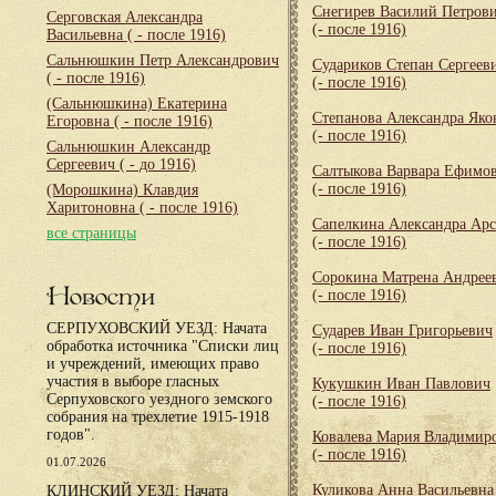
Снегирев Василий Петров
Серговская Александра
(- после 1916)
Васильевна
( - после 1916)
Сальнюшкин Петр Александрович
Судариков Степан Сергеев
( - после 1916)
(- после 1916)
(Сальнюшкина) Екатерина
Степанова Александра Яко
Егоровна
( - после 1916)
(- после 1916)
Сальнюшкин Александр
Сергеевич
( - до 1916)
Салтыкова Варвара Ефимо
(- после 1916)
(Морошкина) Клавдия
Харитоновна
( - после 1916)
Сапелкина Александра Арс
все страницы
(- после 1916)
Сорокина Матрена Андрее
Новости
(- после 1916)
СЕРПУХОВСКИЙ УЕЗД: Начата
Сударев Иван Григорьевич
обработка источника "Списки лиц
(- после 1916)
и учреждений, имеющих право
участия в выборе гласных
Кукушкин Иван Павлович
Серпуховского уездного земского
(- после 1916)
собрания на трехлетие 1915-1918
годов".
Ковалева Мария Владимир
(- после 1916)
01.07.2026
Куликова Анна Васильевна
КЛИНСКИЙ УЕЗД: Начата