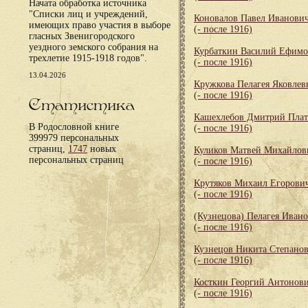
Начата обработка источника
"Списки лиц и учреждений,
Коновалов Павел Иванови
имеющих право участия в выборе
(- после 1916)
гласных Звенигородского
уездного земского собрания на
Курбаткин Василий Ефим
трехлетие 1915-1918 годов".
(- после 1916)
13.04.2026
Кружкова Пелагея Яковлев
(- после 1916)
Статистика
Кашехлебов Дмитрий Пла
В Родословной книге
(- после 1916)
399979 персональных
страниц,
1747
новых
Куликов Матвей Михайлов
персональных страниц
(- после 1916)
Крутяков Михаил Егорови
(- после 1916)
(Кузнецова) Пелагея Иван
(- после 1916)
Кузнецов Никита Степано
(- после 1916)
Косткин Георгий Антонов
(- после 1916)