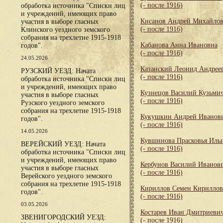
(- после 1916)
обработка источника "Списки лиц
и учреждений, имеющих право
Кисанов Андрей Михайло
участия в выборе гласных
(- после 1916)
Клинского уездного земского
собрания на трехлетие 1915-1918
Кабанова Анна Ивановна
годов".
(- после 1916)
24.05.2026
Казанский Леонид Андрее
РУЗСКИЙ УЕЗД: Начата
(- после 1916)
обработка источника "Списки лиц
и учреждений, имеющих право
Кузнецов Василий Кузьми
участия в выборе гласных
(- после 1916)
Рузского уездного земского
собрания на трехлетие 1915-1918
Кукушкин Андрей Иванов
годов".
(- после 1916)
14.05.2026
Кувшинова Прасковья Иль
ВЕРЕЙСКИЙ УЕЗД: Начата
(- после 1916)
обработка источника "Списки лиц
и учреждений, имеющих право
Кербунов Василий Иванов
участия в выборе гласных
(- после 1916)
Верейского уездного земского
собрания на трехлетие 1915-1918
Кириллов Семен Кирилло
годов".
(- после 1916)
03.05.2026
Костарев Иван Дмитриеви
ЗВЕНИГОРОДСКИЙ УЕЗД:
(- после 1916)