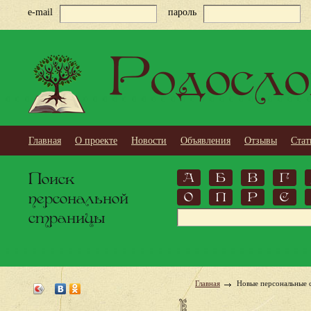
e-mail
пароль
Родосло
Главная
О проекте
Новости
Объявления
Отзывы
Стат
Поиск
А
Б
В
Г
персональной
О
П
Р
С
страницы
Главная
Новые персональные 