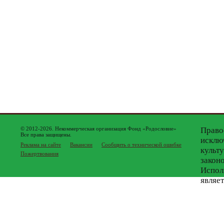
© 2012-2026. Некоммерческая организация Фонд «Родословие»
Право
Все права защищены.
исклю
Реклама на сайте
Вакансии
Сообщить о технической ошибке
культ
Пожертвования
закон
Испол
являе