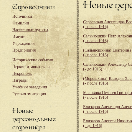
Новые пер
Справочники
Источники
Серговская Александра Ва
Фамилии
(- после 1916)
Населенные пункты
Сальнюшкин Петр Алекса
Имения
(- после 1916)
Учреждения
Предприятия
(Сальнюшкина) Екатерина
(- после 1916)
Исторические события
Сальнюшкин Александр Се
Церкви и монастыри
(- до 1916)
Некрополь
(Морошкина) Клавдия Хар
Награды
(- после 1916)
Учебные заведения
Малыхова Пелагея Григорь
Русская эмиграция
(- после 1916)
Елизаров Александр Алекс
Новые
(- после 1916)
персональные
Елизаров Алексей Никити
страницы
(- до 1916)