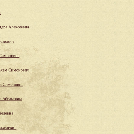
р
ндра Алексеевна
рамович
 Симоновна
ахем Симонович
ля Симоновна
а Абрамовна
велевна
ихелевич