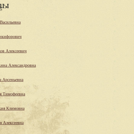
цы
 Васильевна
икифорович
ов Алексеевич
нна Александровна
а Арсеньевна
я Тимофеевна
кия Климовна
я Алексеевна