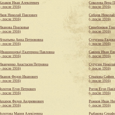
Казаков Иван Алексеевич
Соколова Вера 
(- после 1916)
(- после 1916)
Иков Николай Павлович
Собцов Николай
(- после 1916)
(- после 1916)
Иванова Прасковья
Синебрюхов Гри
(- после 1916)
(- после 1916)
Игнатьева Анна Петрововна
Сутугина Евдок
(- после 1916)
(- после 1916)
(Ивашинцева) Екатерина Павловна
Саврик Иван Ев
(- после 1916)
(- после 1916)
Иванченко Анастасия Петровна
Сутугин Никола
(- после 1916)
(- после 1916)
Иванов Федор Иванович
Страхова София
(- после 1916)
(- после 1916)
Золотов Егор Петрович
Рогов Егор Пав
(- после 1916)
(- после 1916)
Захаров Федор Андреянович
Рожков Иван Ни
(- после 1916)
(- после 1916)
Золотова Мария Алексеевна
Рыбакова Сераф