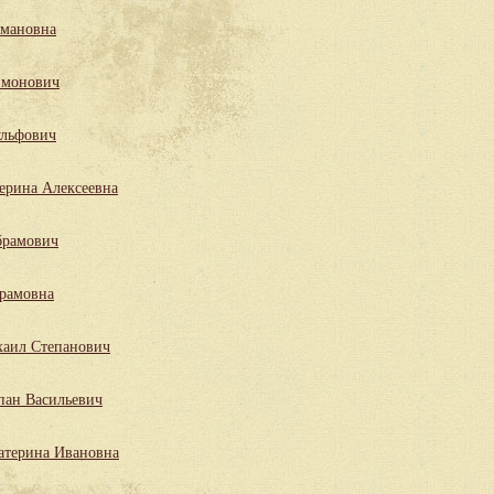
мановна
имонович
льфович
ерина Алексеевна
брамович
рамовна
аил Степанович
пан Васильевич
атерина Ивановна