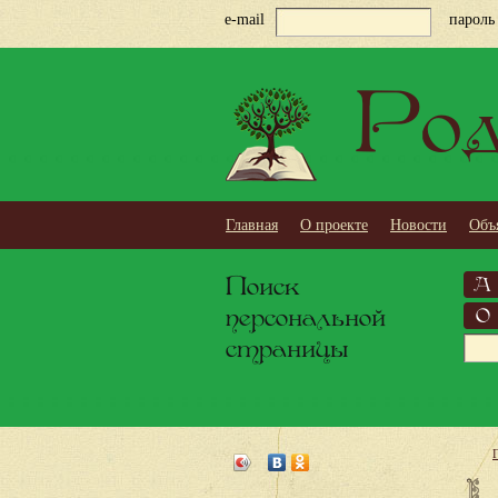
e-mail
пароль
Род
Главная
О проекте
Новости
Объ
Поиск
А
персональной
О
страницы