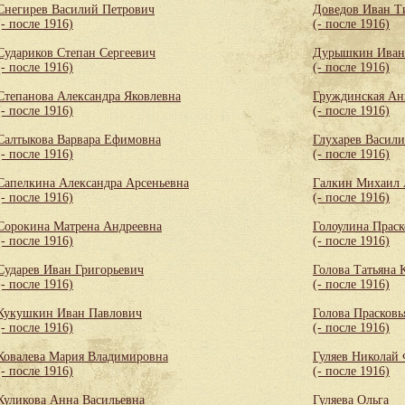
Снегирев Василий Петрович
Доведов Иван Т
(- после 1916)
(- после 1916)
Судариков Степан Сергеевич
Дурышкин Иван
(- после 1916)
(- после 1916)
Степанова Александра Яковлевна
Груждинская Ан
(- после 1916)
(- после 1916)
Салтыкова Варвара Ефимовна
Глухарев Васил
(- после 1916)
(- после 1916)
Сапелкина Александра Арсеньевна
Галкин Михаил 
(- после 1916)
(- после 1916)
Сорокина Матрена Андреевна
Голоулина Праск
(- после 1916)
(- после 1916)
Сударев Иван Григорьевич
Голова Татьяна 
(- после 1916)
(- после 1916)
Кукушкин Иван Павлович
Голова Прасковь
(- после 1916)
(- после 1916)
Ковалева Мария Владимировна
Гуляев Николай
(- после 1916)
(- после 1916)
Куликова Анна Васильевна
Гуляева Ольга