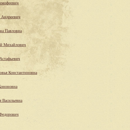
имофеевич
 Андреевич
на Павловна
ий Михайлович
Астафьевич
овья Константиновна
Кононовна
я Васильевна
 Федорович