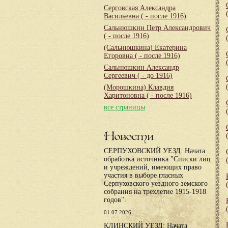
Серговская Александра
Васильевна
( - после 1916)
Сальнюшкин Петр Александрович
( - после 1916)
(Сальнюшкина) Екатерина
Егоровна
( - после 1916)
Сальнюшкин Александр
Сергеевич
( - до 1916)
(Морошкина) Клавдия
Харитоновна
( - после 1916)
все страницы
Новости
СЕРПУХОВСКИЙ УЕЗД: Начата
обработка источника "Списки лиц
и учреждений, имеющих право
участия в выборе гласных
Серпуховского уездного земского
собрания на трехлетие 1915-1918
годов".
01.07.2026
КЛИНСКИЙ УЕЗД: Начата