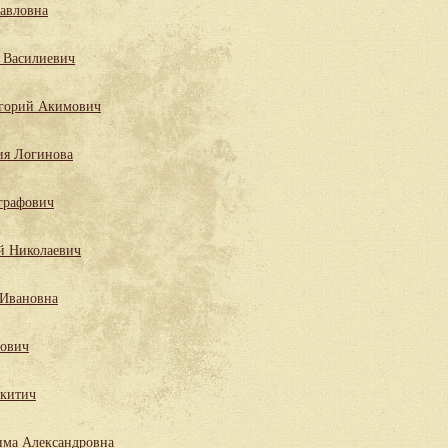
Павловна
 Василиевич
горий Акимович
ия Логинова
графович
й Николаевич
 Ивановна
лович
китич
има Александровна