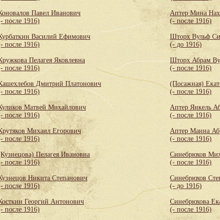
Коновалов Павел Иванович
Аптер Мина Нах
(- после 1916)
(- после 1916)
Курбаткин Василий Ефимович
Шторх Вульф С
(- после 1916)
(- до 1916)
Кружкова Пелагея Яковлевна
Шторх Абрам Ву
(- после 1916)
(- после 1916)
Кашехлебов Дмитрий Платонович
(Посажная) Екат
(- после 1916)
(- после 1916)
Куликов Матвей Михайлович
Аптер Янкель А
(- после 1916)
(- после 1916)
Крутяков Михаил Егорович
Аптер Манна Аб
(- после 1916)
(- после 1916)
(Кузнецова) Пелагея Ивановна
Синебрюхов Мих
(- после 1916)
(- после 1916)
Кузнецов Никита Степанович
Синебрюхов Сте
(- после 1916)
(- до 1916)
Косткин Георгий Антонович
Синебрюхова Ек
(- после 1916)
(- после 1916)