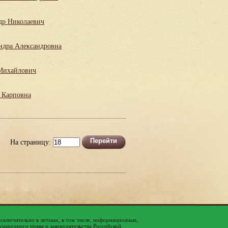
др Николаевич
ндра Александровна
Михайлович
 Карповна
На страницу:
исключительно в личных, в том числе, информационных,
народного права и законодательства Российской