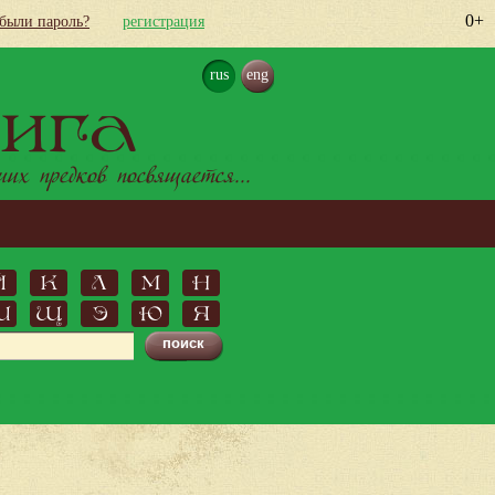
0+
абыли пароль?
регистрация
rus
eng
ига
х предков посвящается...
Й
К
Л
М
Н
Ш
Щ
Э
Ю
Я