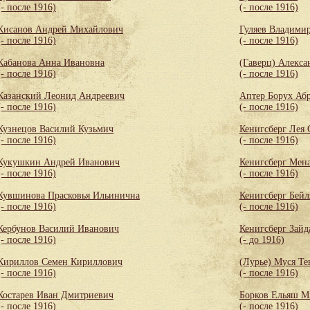
(- после 1916)
(- после 1916)
Кисанов Андрей Михайлович
Гуляев Владими
(- после 1916)
(- после 1916)
Кабанова Анна Ивановна
(Гаверц) Алекса
(- после 1916)
(- после 1916)
Казанский Леонид Андреевич
Аптер Борух Аб
(- после 1916)
(- после 1916)
Кузнецов Василий Кузьмич
Кенигсберг Лея
(- после 1916)
(- после 1916)
Кукушкин Андрей Иванович
Кенигсберг Мен
(- после 1916)
(- после 1916)
Кувшинова Прасковья Ильинична
Кенигсберг Бей
(- после 1916)
(- после 1916)
Кербунов Василий Иванович
Кенигсберг Зайд
(- после 1916)
(- до 1916)
Кириллов Семен Кириллович
(Лурье) Муся Те
(- после 1916)
(- после 1916)
Костарев Иван Дмитриевич
Борков Ельяш М
(- после 1916)
(- после 1916)