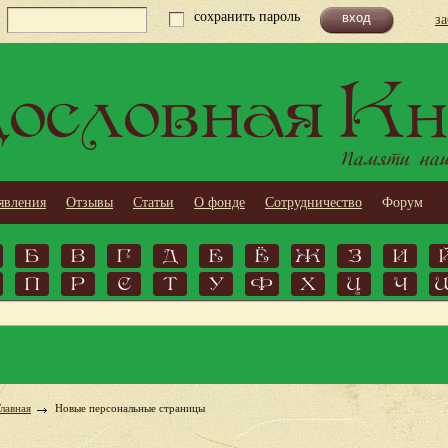
сохранить пароль
з
ословная Кн
Памяти наши
явления
Отзывы
Статьи
О фонде
Сотрудничество
Форум
Б
В
Г
Д
Е
Ё
Ж
З
И
П
Р
С
Т
У
Ф
Х
Ц
Ч
Главная
Новые персональные страницы