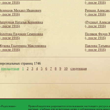
(- после 1916)
(- после 1916)
Зеленцов Михаил Иванович
Репкин Алексан
(- после 1916)
(- после 1916)
Запрудная Наталья Корнеевна
(Русина) Алекса
(- после 1916)
(- после 1916)
Золотова Евдокия Семеновна
Поляков Федор 
(- после 1916)
(- после 1916)
Жукова Екатерина Максимовна
Павлова Татьяна
(- после 1916)
(- после 1916)
персональных страниц 1746
предыдущая
1
2
3
4
5
6
7
8
9
10
следующая
 «Родословие»
Правообладателем разрешается использование настоящего ресурса 
научных, учебных или культурных целях с соблюдением норм между