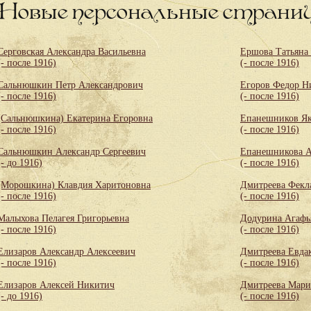
Новые персональные страни
Серговская Александра Васильевна
Ершова Татьяна
(- после 1916)
(- после 1916)
Сальнюшкин Петр Александрович
Егоров Федор Н
(- после 1916)
(- после 1916)
(Сальнюшкина) Екатерина Егоровна
Епанешников Як
(- после 1916)
(- после 1916)
Сальнюшкин Александр Сергеевич
Епанешникова А
(- до 1916)
(- после 1916)
(Морошкина) Клавдия Харитоновна
Дмитреева Фекл
(- после 1916)
(- после 1916)
Малыхова Пелагея Григорьевна
Додурина Агафь
(- после 1916)
(- после 1916)
Елизаров Александр Алексеевич
Дмитреева Евда
(- после 1916)
(- после 1916)
Елизаров Алексей Никитич
Дмитреева Мари
(- до 1916)
(- после 1916)