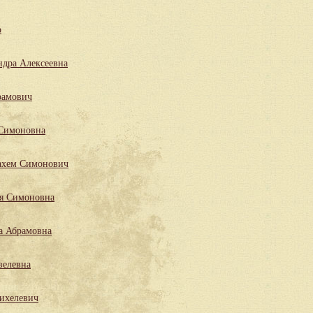
р
ндра Алексеевна
рамович
 Симоновна
ахем Симонович
ля Симоновна
а Абрамовна
велевна
ихелевич