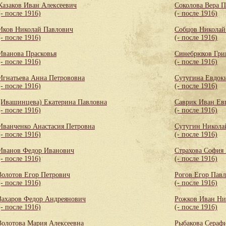
Казаков Иван Алексеевич
Соколова Вера 
(- после 1916)
(- после 1916)
Иков Николай Павлович
Собцов Николай
(- после 1916)
(- после 1916)
Иванова Прасковья
Синебрюхов Гри
(- после 1916)
(- после 1916)
Игнатьева Анна Петрововна
Сутугина Евдок
(- после 1916)
(- после 1916)
(Ивашинцева) Екатерина Павловна
Саврик Иван Ев
(- после 1916)
(- после 1916)
Иванченко Анастасия Петровна
Сутугин Никола
(- после 1916)
(- после 1916)
Иванов Федор Иванович
Страхова София
(- после 1916)
(- после 1916)
Золотов Егор Петрович
Рогов Егор Пав
(- после 1916)
(- после 1916)
Захаров Федор Андреянович
Рожков Иван Ни
(- после 1916)
(- после 1916)
Золотова Мария Алексеевна
Рыбакова Сераф