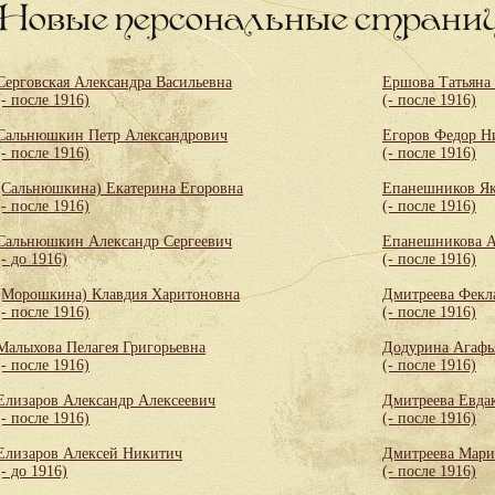
Новые персональные страни
Серговская Александра Васильевна
Ершова Татьяна
(- после 1916)
(- после 1916)
Сальнюшкин Петр Александрович
Егоров Федор Н
(- после 1916)
(- после 1916)
(Сальнюшкина) Екатерина Егоровна
Епанешников Як
(- после 1916)
(- после 1916)
Сальнюшкин Александр Сергеевич
Епанешникова А
(- до 1916)
(- после 1916)
(Морошкина) Клавдия Харитоновна
Дмитреева Фекл
(- после 1916)
(- после 1916)
Малыхова Пелагея Григорьевна
Додурина Агафь
(- после 1916)
(- после 1916)
Елизаров Александр Алексеевич
Дмитреева Евда
(- после 1916)
(- после 1916)
Елизаров Алексей Никитич
Дмитреева Мари
(- до 1916)
(- после 1916)