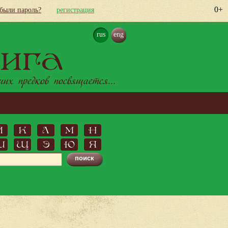
0+
абыли пароль?
регистрация
rus
eng
ига
х предков посвящается...
Й
К
Л
М
Н
Ш
Щ
Э
Ю
Я