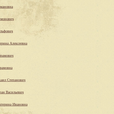
мановна
имонович
льфович
ерина Алексеевна
брамович
рамовна
аил Степанович
пан Васильевич
атерина Ивановна