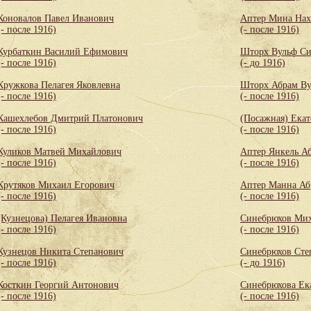
Коновалов Павел Иванович
Аптер Мина Нах
(- после 1916)
(- после 1916)
Курбаткин Василий Ефимович
Шторх Вульф С
(- после 1916)
(- до 1916)
Кружкова Пелагея Яковлевна
Шторх Абрам Ву
(- после 1916)
(- после 1916)
Кашехлебов Дмитрий Платонович
(Посажная) Екат
(- после 1916)
(- после 1916)
Куликов Матвей Михайлович
Аптер Янкель А
(- после 1916)
(- после 1916)
Крутяков Михаил Егорович
Аптер Манна Аб
(- после 1916)
(- после 1916)
(Кузнецова) Пелагея Ивановна
Синебрюхов Мих
(- после 1916)
(- после 1916)
Кузнецов Никита Степанович
Синебрюхов Сте
(- после 1916)
(- до 1916)
Косткин Георгий Антонович
Синебрюхова Ек
(- после 1916)
(- после 1916)