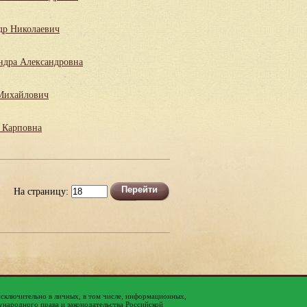
др Николаевич
ндра Александровна
Михайлович
 Карповна
На страницу:
исключительно в личных, в том числе, информационных,
народного права и законодательства Российской