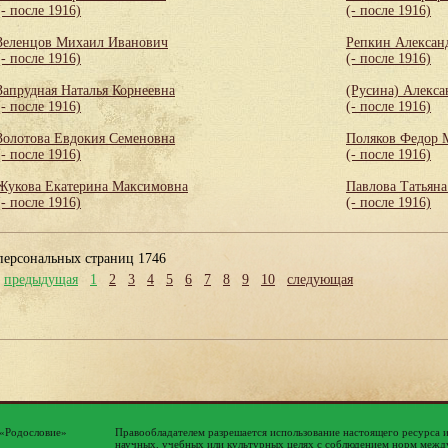
(- после 1916)
(- после 1916)
Зеленцов Михаил Иванович
Репкин Алексан
(- после 1916)
(- после 1916)
Запрудная Наталья Корнеевна
(Русина) Алекса
(- после 1916)
(- после 1916)
Золотова Евдокия Семеновна
Поляков Федор 
(- после 1916)
(- после 1916)
Жукова Екатерина Максимовна
Павлова Татьяна
(- после 1916)
(- после 1916)
персональных страниц 1746
предыдущая
1
2
3
4
5
6
7
8
9
10
следующая
 «Родословие»
Правообладателем разрешается использование настоящего ресурса 
научных, учебных или культурных целях с соблюдением норм между