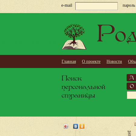
e-mail
пароль
Род
Главная
О проекте
Новости
Объ
Поиск
А
персональной
О
страницы