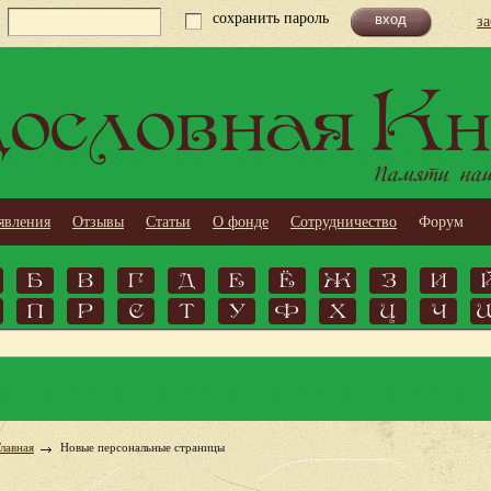
сохранить пароль
з
ословная Кн
Памяти наши
явления
Отзывы
Статьи
О фонде
Сотрудничество
Форум
Б
В
Г
Д
Е
Ё
Ж
З
И
П
Р
С
Т
У
Ф
Х
Ц
Ч
Главная
Новые персональные страницы