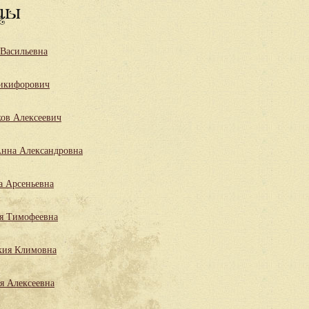
цы
 Васильевна
икифорович
ов Алексеевич
нна Александровна
а Арсеньевна
я Тимофеевна
кия Климовна
я Алексеевна