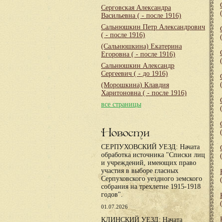
Серговская Александра
Васильевна
( - после 1916)
Сальнюшкин Петр Александрович
( - после 1916)
(Сальнюшкина) Екатерина
Егоровна
( - после 1916)
Сальнюшкин Александр
Сергеевич
( - до 1916)
(Морошкина) Клавдия
Харитоновна
( - после 1916)
все страницы
Новости
СЕРПУХОВСКИЙ УЕЗД: Начата
обработка источника "Списки лиц
и учреждений, имеющих право
участия в выборе гласных
Серпуховского уездного земского
собрания на трехлетие 1915-1918
годов".
01.07.2026
КЛИНСКИЙ УЕЗД: Начата