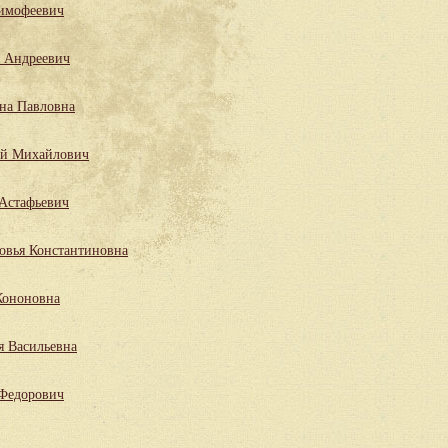
имофеевич
 Андреевич
на Павловна
ий Михайлович
Астафьевич
овья Константиновна
Кононовна
я Васильевна
 Федорович