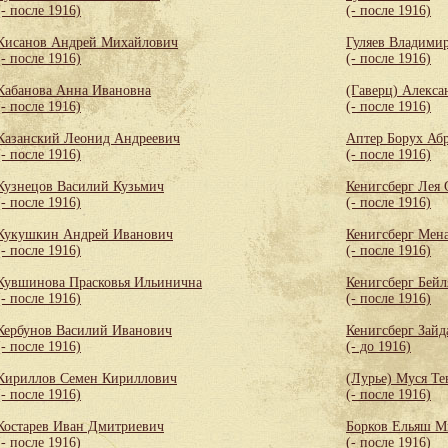
(- после 1916)
(- после 1916)
Кисанов Андрей Михайлович
Гуляев Владими
(- после 1916)
(- после 1916)
Кабанова Анна Ивановна
(Гаверц) Алекса
(- после 1916)
(- после 1916)
Казанский Леонид Андреевич
Аптер Борух Аб
(- после 1916)
(- после 1916)
Кузнецов Василий Кузьмич
Кенигсберг Лея
(- после 1916)
(- после 1916)
Кукушкин Андрей Иванович
Кенигсберг Мен
(- после 1916)
(- после 1916)
Кувшинова Прасковья Ильинична
Кенигсберг Бей
(- после 1916)
(- после 1916)
Кербунов Василий Иванович
Кенигсберг Зайд
(- после 1916)
(- до 1916)
Кириллов Семен Кириллович
(Лурье) Муся Те
(- после 1916)
(- после 1916)
Костарев Иван Дмитриевич
Борков Ельяш М
(- после 1916)
(- после 1916)