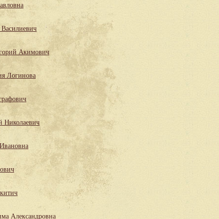
Павловна
 Василиевич
горий Акимович
ия Логинова
графович
й Николаевич
 Ивановна
лович
китич
има Александровна