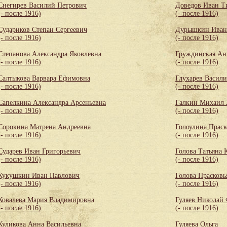
Снегирев Василий Петрович
Доведов Иван Т
(- после 1916)
(- после 1916)
Судариков Степан Сергеевич
Дурышкин Иван
(- после 1916)
(- после 1916)
Степанова Александра Яковлевна
Груждинская Ан
(- после 1916)
(- после 1916)
Салтыкова Варвара Ефимовна
Глухарев Васил
(- после 1916)
(- после 1916)
Сапелкина Александра Арсеньевна
Галкин Михаил 
(- после 1916)
(- после 1916)
Сорокина Матрена Андреевна
Голоулина Праск
(- после 1916)
(- после 1916)
Сударев Иван Григорьевич
Голова Татьяна 
(- после 1916)
(- после 1916)
Кукушкин Иван Павлович
Голова Прасковь
(- после 1916)
(- после 1916)
Ковалева Мария Владимировна
Гуляев Николай
(- после 1916)
(- после 1916)
Куликова Анна Васильевна
Гуляева Ольга