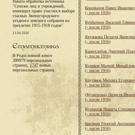
Начата обработка источника
"Списки лиц и учреждений,
Коновалов Павел Иванови
имеющих право участия в выборе
(- после 1916)
гласных Звенигородского
уездного земского собрания на
Курбаткин Василий Ефим
трехлетие 1915-1918 годов".
(- после 1916)
13.04.2026
Кружкова Пелагея Яковлев
(- после 1916)
Статистика
Кашехлебов Дмитрий Пла
В Родословной книге
(- после 1916)
399979 персональных
страниц,
1747
новых
Куликов Матвей Михайлов
персональных страниц
(- после 1916)
Крутяков Михаил Егорови
(- после 1916)
(Кузнецова) Пелагея Иван
(- после 1916)
Кузнецов Никита Степано
(- после 1916)
Косткин Георгий Антонов
(- после 1916)