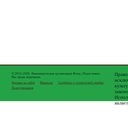
© 2012-2026. Некоммерческая организация Фонд «Родословие»
Право
Все права защищены.
исклю
Реклама на сайте
Вакансии
Сообщить о технической ошибке
культ
Пожертвования
закон
Испол
являе