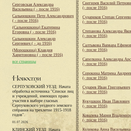
Снегирев Василий Петров
Серговская Александра
(- после 1916)
Васильевна
( - после 1916)
Сальнюшкин Петр Александрович
Судариков Степан Сергеев
( - после 1916)
(- после 1916)
(Сальнюшкина) Екатерина
Степанова Александра Яко
Егоровна
( - после 1916)
(- после 1916)
Сальнюшкин Александр
Сергеевич
( - до 1916)
Салтыкова Варвара Ефимо
(- после 1916)
(Морошкина) Клавдия
Харитоновна
( - после 1916)
Сапелкина Александра Арс
все страницы
(- после 1916)
Сорокина Матрена Андрее
Новости
(- после 1916)
СЕРПУХОВСКИЙ УЕЗД: Начата
Сударев Иван Григорьевич
обработка источника "Списки лиц
(- после 1916)
и учреждений, имеющих право
участия в выборе гласных
Кукушкин Иван Павлович
Серпуховского уездного земского
(- после 1916)
собрания на трехлетие 1915-1918
годов".
Ковалева Мария Владимир
(- после 1916)
01.07.2026
Куликова Анна Васильевна
КЛИНСКИЙ УЕЗД: Начата