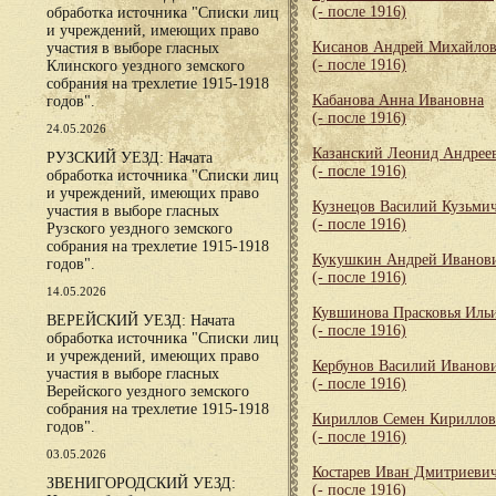
(- после 1916)
обработка источника "Списки лиц
и учреждений, имеющих право
Кисанов Андрей Михайло
участия в выборе гласных
(- после 1916)
Клинского уездного земского
собрания на трехлетие 1915-1918
Кабанова Анна Ивановна
годов".
(- после 1916)
24.05.2026
Казанский Леонид Андрее
РУЗСКИЙ УЕЗД: Начата
(- после 1916)
обработка источника "Списки лиц
и учреждений, имеющих право
Кузнецов Василий Кузьми
участия в выборе гласных
(- после 1916)
Рузского уездного земского
собрания на трехлетие 1915-1918
Кукушкин Андрей Иванов
годов".
(- после 1916)
14.05.2026
Кувшинова Прасковья Иль
ВЕРЕЙСКИЙ УЕЗД: Начата
(- после 1916)
обработка источника "Списки лиц
и учреждений, имеющих право
Кербунов Василий Иванов
участия в выборе гласных
(- после 1916)
Верейского уездного земского
собрания на трехлетие 1915-1918
Кириллов Семен Кирилло
годов".
(- после 1916)
03.05.2026
Костарев Иван Дмитриеви
ЗВЕНИГОРОДСКИЙ УЕЗД:
(- после 1916)