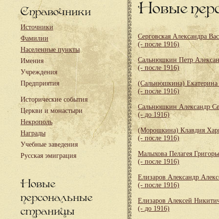
Новые пер
Справочники
Источники
Серговская Александра Ва
Фамилии
(- после 1916)
Населенные пункты
Сальнюшкин Петр Алекса
Имения
(- после 1916)
Учреждения
Предприятия
(Сальнюшкина) Екатерина
(- после 1916)
Исторические события
Сальнюшкин Александр Се
Церкви и монастыри
(- до 1916)
Некрополь
(Морошкина) Клавдия Хар
Награды
(- после 1916)
Учебные заведения
Малыхова Пелагея Григорь
Русская эмиграция
(- после 1916)
Елизаров Александр Алекс
Новые
(- после 1916)
персональные
Елизаров Алексей Никити
страницы
(- до 1916)