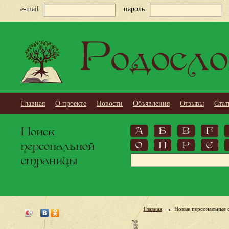
e-mail
пароль
Родосло
Главная
О проекте
Новости
Объявления
Отзывы
Стат
Поиск
А
Б
В
Г
персональной
О
П
Р
С
страницы
Главная
Новые персональные 