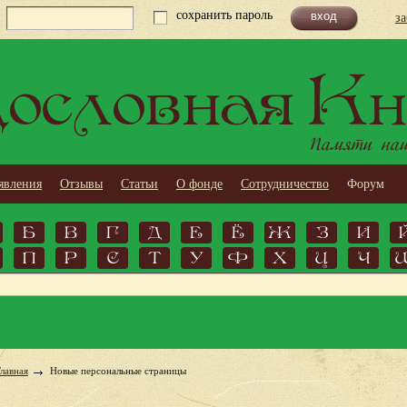
сохранить пароль
з
ословная Кн
Памяти наши
явления
Отзывы
Статьи
О фонде
Сотрудничество
Форум
Б
В
Г
Д
Е
Ё
Ж
З
И
П
Р
С
Т
У
Ф
Х
Ц
Ч
Главная
Новые персональные страницы