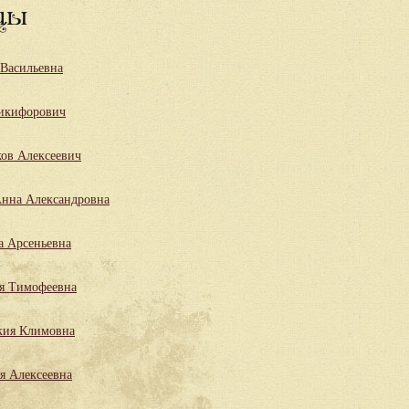
цы
 Васильевна
икифорович
ов Алексеевич
нна Александровна
а Арсеньевна
я Тимофеевна
кия Климовна
я Алексеевна