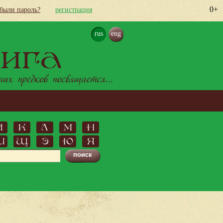
0+
абыли пароль?
регистрация
rus
eng
ига
х предков посвящается...
Й
К
Л
М
Н
Ш
Щ
Э
Ю
Я