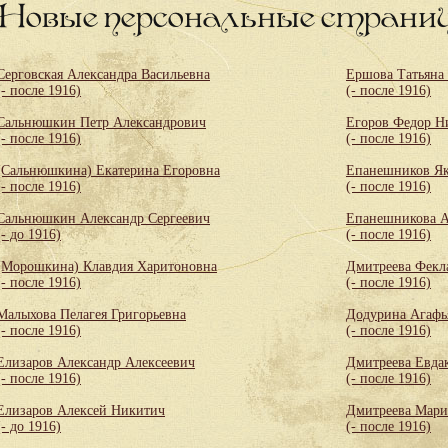
Новые персональные страни
Серговская Александра Васильевна
Ершова Татьяна
(- после 1916)
(- после 1916)
Сальнюшкин Петр Александрович
Егоров Федор Н
(- после 1916)
(- после 1916)
(Сальнюшкина) Екатерина Егоровна
Епанешников Як
(- после 1916)
(- после 1916)
Сальнюшкин Александр Сергеевич
Епанешникова А
(- до 1916)
(- после 1916)
(Морошкина) Клавдия Харитоновна
Дмитреева Фекл
(- после 1916)
(- после 1916)
Малыхова Пелагея Григорьевна
Додурина Агафь
(- после 1916)
(- после 1916)
Елизаров Александр Алексеевич
Дмитреева Евда
(- после 1916)
(- после 1916)
Елизаров Алексей Никитич
Дмитреева Мари
(- до 1916)
(- после 1916)