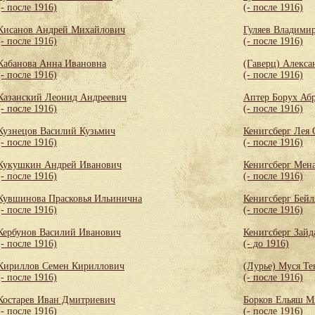
(- после 1916)
(- после 1916)
Кисанов Андрей Михайлович
Гуляев Владими
(- после 1916)
(- после 1916)
Кабанова Анна Ивановна
(Гаверц) Алекса
(- после 1916)
(- после 1916)
Казанский Леонид Андреевич
Аптер Борух Аб
(- после 1916)
(- после 1916)
Кузнецов Василий Кузьмич
Кенигсберг Лея
(- после 1916)
(- после 1916)
Кукушкин Андрей Иванович
Кенигсберг Мен
(- после 1916)
(- после 1916)
Кувшинова Прасковья Ильинична
Кенигсберг Бей
(- после 1916)
(- после 1916)
Кербунов Василий Иванович
Кенигсберг Зайд
(- после 1916)
(- до 1916)
Кириллов Семен Кириллович
(Лурье) Муся Те
(- после 1916)
(- после 1916)
Костарев Иван Дмитриевич
Борков Ельяш М
(- после 1916)
(- после 1916)