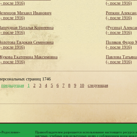
(- после 1916)
(- после 1916)
Зеленцов Михаил Иванович
Репкин Алексан
(- после 1916)
(- после 1916)
Запрудная Наталья Корнеевна
(Русина) Алекса
(- после 1916)
(- после 1916)
Золотова Евдокия Семеновна
Поляков Федор 
(- после 1916)
(- после 1916)
Жукова Екатерина Максимовна
Павлова Татьяна
(- после 1916)
(- после 1916)
персональных страниц 1746
предыдущая
1
2
3
4
5
6
7
8
9
10
следующая
 «Родословие»
Правообладателем разрешается использование настоящего ресурса 
научных, учебных или культурных целях с соблюдением норм между