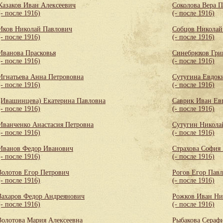
Казаков Иван Алексеевич
Соколова Вера 
(- после 1916)
(- после 1916)
Иков Николай Павлович
Собцов Николай
(- после 1916)
(- после 1916)
Иванова Прасковья
Синебрюхов Гри
(- после 1916)
(- после 1916)
Игнатьева Анна Петрововна
Сутугина Евдок
(- после 1916)
(- после 1916)
(Ивашинцева) Екатерина Павловна
Саврик Иван Ев
(- после 1916)
(- после 1916)
Иванченко Анастасия Петровна
Сутугин Никола
(- после 1916)
(- после 1916)
Иванов Федор Иванович
Страхова София
(- после 1916)
(- после 1916)
Золотов Егор Петрович
Рогов Егор Пав
(- после 1916)
(- после 1916)
Захаров Федор Андреянович
Рожков Иван Ни
(- после 1916)
(- после 1916)
Золотова Мария Алексеевна
Рыбакова Сераф