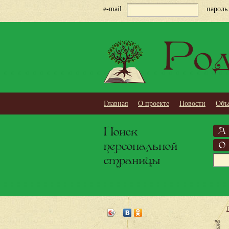
e-mail
пароль
Род
Главная
О проекте
Новости
Объ
Поиск
А
персональной
О
страницы