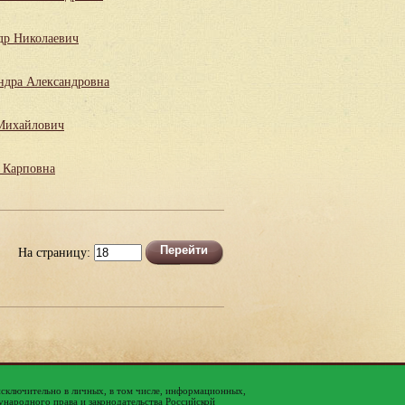
др Николаевич
ндра Александровна
Михайлович
 Карповна
На страницу:
исключительно в личных, в том числе, информационных,
народного права и законодательства Российской