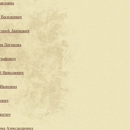
Павловна
 Василиевич
горий Акимович
ия Логинова
графович
й Николаевич
 Ивановна
лович
китич
има Александровна