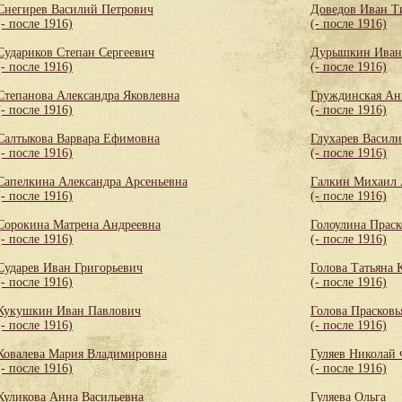
Снегирев Василий Петрович
Доведов Иван Т
(- после 1916)
(- после 1916)
Судариков Степан Сергеевич
Дурышкин Иван
(- после 1916)
(- после 1916)
Степанова Александра Яковлевна
Груждинская Ан
(- после 1916)
(- после 1916)
Салтыкова Варвара Ефимовна
Глухарев Васил
(- после 1916)
(- после 1916)
Сапелкина Александра Арсеньевна
Галкин Михаил 
(- после 1916)
(- после 1916)
Сорокина Матрена Андреевна
Голоулина Праск
(- после 1916)
(- после 1916)
Сударев Иван Григорьевич
Голова Татьяна 
(- после 1916)
(- после 1916)
Кукушкин Иван Павлович
Голова Прасковь
(- после 1916)
(- после 1916)
Ковалева Мария Владимировна
Гуляев Николай
(- после 1916)
(- после 1916)
Куликова Анна Васильевна
Гуляева Ольга