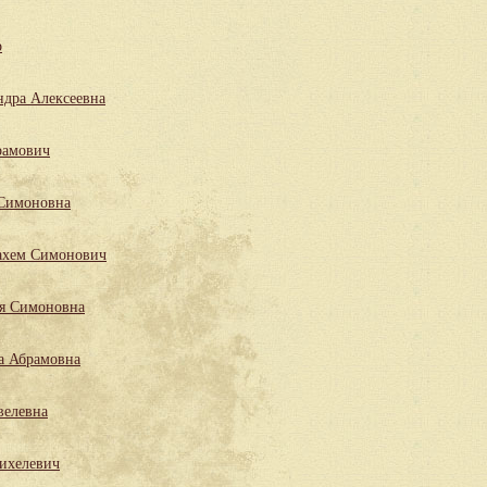
р
ндра Алексеевна
рамович
 Симоновна
ахем Симонович
ля Симоновна
а Абрамовна
велевна
ихелевич