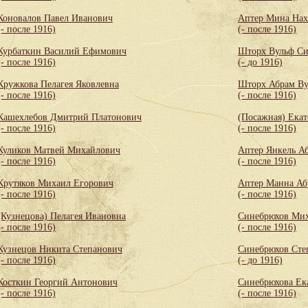
Коновалов Павел Иванович
Аптер Мина Нах
(- после 1916)
(- после 1916)
Курбаткин Василий Ефимович
Шторх Вульф С
(- после 1916)
(- до 1916)
Кружкова Пелагея Яковлевна
Шторх Абрам Ву
(- после 1916)
(- после 1916)
Кашехлебов Дмитрий Платонович
(Посажная) Екат
(- после 1916)
(- после 1916)
Куликов Матвей Михайлович
Аптер Янкель А
(- после 1916)
(- после 1916)
Крутяков Михаил Егорович
Аптер Манна Аб
(- после 1916)
(- после 1916)
(Кузнецова) Пелагея Ивановна
Синебрюхов Мих
(- после 1916)
(- после 1916)
Кузнецов Никита Степанович
Синебрюхов Сте
(- после 1916)
(- до 1916)
Косткин Георгий Антонович
Синебрюхова Ек
(- после 1916)
(- после 1916)