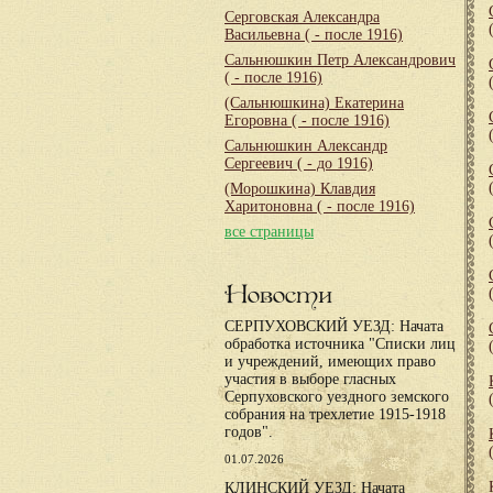
Серговская Александра
Васильевна
( - после 1916)
Сальнюшкин Петр Александрович
( - после 1916)
(Сальнюшкина) Екатерина
Егоровна
( - после 1916)
Сальнюшкин Александр
Сергеевич
( - до 1916)
(Морошкина) Клавдия
Харитоновна
( - после 1916)
все страницы
Новости
СЕРПУХОВСКИЙ УЕЗД: Начата
обработка источника "Списки лиц
и учреждений, имеющих право
участия в выборе гласных
Серпуховского уездного земского
собрания на трехлетие 1915-1918
годов".
01.07.2026
КЛИНСКИЙ УЕЗД: Начата