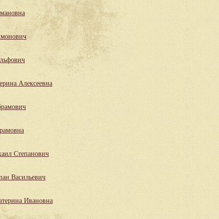
мановна
имонович
льфович
ерина Алексеевна
брамович
рамовна
аил Степанович
пан Васильевич
атерина Ивановна