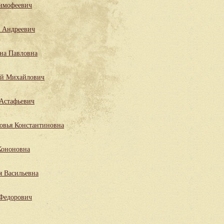
имофеевич
 Андреевич
на Павловна
ий Михайлович
Астафьевич
овья Константиновна
Кононовна
я Васильевна
 Федорович