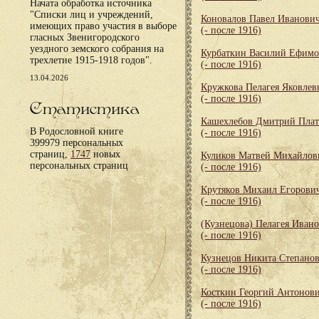
Начата обработка источника
"Списки лиц и учреждений,
Коновалов Павел Иванови
имеющих право участия в выборе
(- после 1916)
гласных Звенигородского
уездного земского собрания на
Курбаткин Василий Ефим
трехлетие 1915-1918 годов".
(- после 1916)
13.04.2026
Кружкова Пелагея Яковлев
(- после 1916)
Статистика
Кашехлебов Дмитрий Пла
В Родословной книге
(- после 1916)
399979 персональных
страниц,
1747
новых
Куликов Матвей Михайлов
персональных страниц
(- после 1916)
Крутяков Михаил Егорови
(- после 1916)
(Кузнецова) Пелагея Иван
(- после 1916)
Кузнецов Никита Степано
(- после 1916)
Косткин Георгий Антонов
(- после 1916)