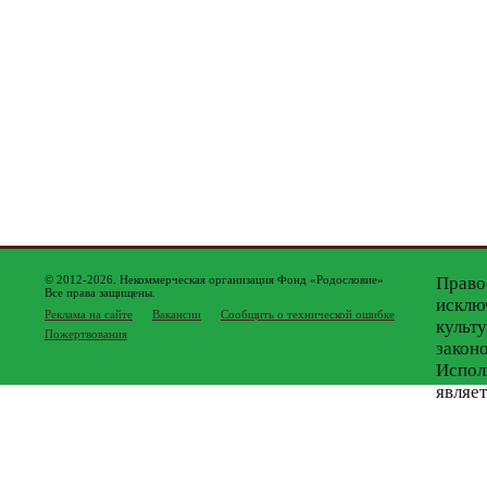
© 2012-2026. Некоммерческая организация Фонд «Родословие»
Право
Все права защищены.
исклю
Реклама на сайте
Вакансии
Сообщить о технической ошибке
культ
Пожертвования
закон
Испол
являе