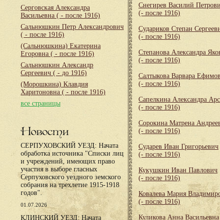
Снегирев Василий Петров
Серговская Александра
(- после 1916)
Васильевна
( - после 1916)
Сальнюшкин Петр Александрович
Судариков Степан Сергеев
( - после 1916)
(- после 1916)
(Сальнюшкина) Екатерина
Степанова Александра Яко
Егоровна
( - после 1916)
(- после 1916)
Сальнюшкин Александр
Сергеевич
( - до 1916)
Салтыкова Варвара Ефимо
(- после 1916)
(Морошкина) Клавдия
Харитоновна
( - после 1916)
Сапелкина Александра Арс
все страницы
(- после 1916)
Сорокина Матрена Андрее
Новости
(- после 1916)
СЕРПУХОВСКИЙ УЕЗД: Начата
Сударев Иван Григорьевич
обработка источника "Списки лиц
(- после 1916)
и учреждений, имеющих право
участия в выборе гласных
Кукушкин Иван Павлович
Серпуховского уездного земского
(- после 1916)
собрания на трехлетие 1915-1918
годов".
Ковалева Мария Владимир
(- после 1916)
01.07.2026
Куликова Анна Васильевна
КЛИНСКИЙ УЕЗД: Начата