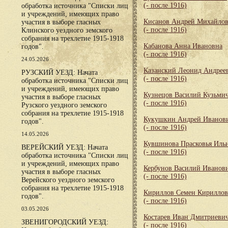
(- после 1916)
обработка источника "Списки лиц
и учреждений, имеющих право
Кисанов Андрей Михайло
участия в выборе гласных
(- после 1916)
Клинского уездного земского
собрания на трехлетие 1915-1918
Кабанова Анна Ивановна
годов".
(- после 1916)
24.05.2026
Казанский Леонид Андрее
РУЗСКИЙ УЕЗД: Начата
(- после 1916)
обработка источника "Списки лиц
и учреждений, имеющих право
Кузнецов Василий Кузьми
участия в выборе гласных
(- после 1916)
Рузского уездного земского
собрания на трехлетие 1915-1918
Кукушкин Андрей Иванов
годов".
(- после 1916)
14.05.2026
Кувшинова Прасковья Иль
ВЕРЕЙСКИЙ УЕЗД: Начата
(- после 1916)
обработка источника "Списки лиц
и учреждений, имеющих право
Кербунов Василий Иванов
участия в выборе гласных
(- после 1916)
Верейского уездного земского
собрания на трехлетие 1915-1918
Кириллов Семен Кирилло
годов".
(- после 1916)
03.05.2026
Костарев Иван Дмитриеви
ЗВЕНИГОРОДСКИЙ УЕЗД:
(- после 1916)