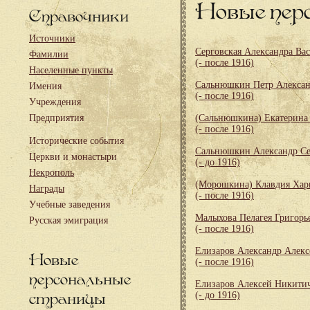
Новые пер
Справочники
Источники
Серговская Александра Ва
Фамилии
(- после 1916)
Населенные пункты
Сальнюшкин Петр Алекса
Имения
(- после 1916)
Учреждения
Предприятия
(Сальнюшкина) Екатерина
(- после 1916)
Исторические события
Сальнюшкин Александр Се
Церкви и монастыри
(- до 1916)
Некрополь
(Морошкина) Клавдия Хар
Награды
(- после 1916)
Учебные заведения
Малыхова Пелагея Григорь
Русская эмиграция
(- после 1916)
Елизаров Александр Алекс
Новые
(- после 1916)
персональные
Елизаров Алексей Никити
страницы
(- до 1916)