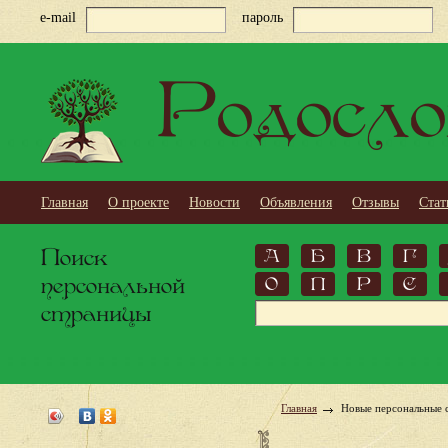
e-mail
пароль
Родосло
Главная
О проекте
Новости
Объявления
Отзывы
Стат
Поиск
А
Б
В
Г
персональной
О
П
Р
С
страницы
Главная
Новые персональные 