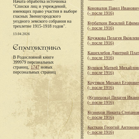
Начата обработка источника
"Списки лиц и учреждений,
Коновалов Павел Иванови
имеющих право участия в выборе
(- после 1916)
гласных Звенигородского
уездного земского собрания на
Курбаткин Василий Ефим
трехлетие 1915-1918 годов".
(- после 1916)
13.04.2026
Кружкова Пелагея Яковлев
(- после 1916)
Статистика
Кашехлебов Дмитрий Пла
В Родословной книге
(- после 1916)
399979 персональных
страниц,
1747
новых
Куликов Матвей Михайлов
персональных страниц
(- после 1916)
Крутяков Михаил Егорови
(- после 1916)
(Кузнецова) Пелагея Иван
(- после 1916)
Кузнецов Никита Степано
(- после 1916)
Косткин Георгий Антонов
(- после 1916)