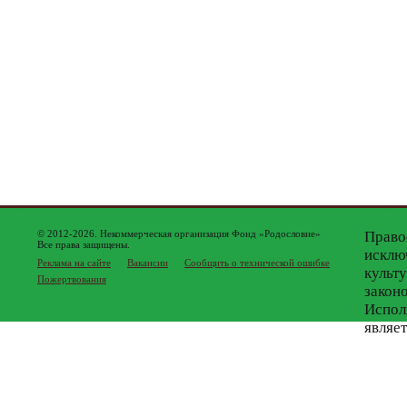
© 2012-2026. Некоммерческая организация Фонд «Родословие»
Право
Все права защищены.
исклю
Реклама на сайте
Вакансии
Сообщить о технической ошибке
культ
Пожертвования
закон
Испол
являе