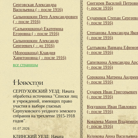
Снегирев Василий Петров
Серговская Александра
(- после 1916)
Васильевна
( - после 1916)
Сальнюшкин Петр Александрович
Судариков Степан Сергеев
( - после 1916)
(- после 1916)
(Сальнюшкина) Екатерина
Степанова Александра Яко
Егоровна
( - после 1916)
(- после 1916)
Сальнюшкин Александр
Сергеевич
( - до 1916)
Салтыкова Варвара Ефимо
(- после 1916)
(Морошкина) Клавдия
Харитоновна
( - после 1916)
Сапелкина Александра Арс
все страницы
(- после 1916)
Сорокина Матрена Андрее
Новости
(- после 1916)
СЕРПУХОВСКИЙ УЕЗД: Начата
Сударев Иван Григорьевич
обработка источника "Списки лиц
(- после 1916)
и учреждений, имеющих право
участия в выборе гласных
Кукушкин Иван Павлович
Серпуховского уездного земского
(- после 1916)
собрания на трехлетие 1915-1918
годов".
Ковалева Мария Владимир
(- после 1916)
01.07.2026
Куликова Анна Васильевна
КЛИНСКИЙ УЕЗД: Начата