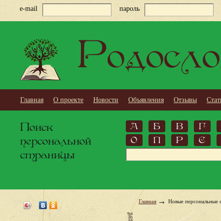
e-mail
пароль
Родосло
Главная
О проекте
Новости
Объявления
Отзывы
Стат
Поиск
А
Б
В
Г
персональной
О
П
Р
С
страницы
Главная
Новые персональные 