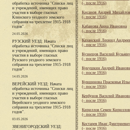
(- после 1916)
обработка источника "Списки лиц
и учреждений, имеющих право
Кисанов Андрей Михайло
участия в выборе гласных
(- после 1916)
Клинского уездного земского
собрания на трехлетие 1915-1918
Кабанова Анна Ивановна
годов".
(- после 1916)
24.05.2026
Казанский Леонид Андрее
РУЗСКИЙ УЕЗД: Начата
(- после 1916)
обработка источника "Списки лиц
и учреждений, имеющих право
Кузнецов Василий Кузьми
участия в выборе гласных
(- после 1916)
Рузского уездного земского
собрания на трехлетие 1915-1918
Кукушкин Андрей Иванов
годов".
(- после 1916)
14.05.2026
Кувшинова Прасковья Иль
ВЕРЕЙСКИЙ УЕЗД: Начата
(- после 1916)
обработка источника "Списки лиц
и учреждений, имеющих право
Кербунов Василий Иванов
участия в выборе гласных
(- после 1916)
Верейского уездного земского
собрания на трехлетие 1915-1918
Кириллов Семен Кирилло
годов".
(- после 1916)
03.05.2026
Костарев Иван Дмитриеви
ЗВЕНИГОРОДСКИЙ УЕЗД:
(- после 1916)