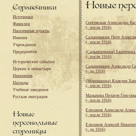
Новые пер
Справочники
Источники
Серговская Александра Ва
Фамилии
(- после 1916)
Населенные пункты
Сальнюшкин Петр Алекса
Имения
(- после 1916)
Учреждения
Предприятия
(Сальнюшкина) Екатерина
(- после 1916)
Исторические события
Сальнюшкин Александр Се
Церкви и монастыри
(- до 1916)
Некрополь
(Морошкина) Клавдия Хар
Награды
(- после 1916)
Учебные заведения
Малыхова Пелагея Григорь
Русская эмиграция
(- после 1916)
Елизаров Александр Алекс
Новые
(- после 1916)
персональные
Елизаров Алексей Никити
страницы
(- до 1916)