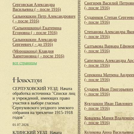
Снегирев Василий Петров
Серговская Александра
(- после 1916)
Васильевна
( - после 1916)
Сальнюшкин Петр Александрович
Судариков Степан Сергеев
( - после 1916)
(- после 1916)
(Сальнюшкина) Екатерина
Степанова Александра Яко
Егоровна
( - после 1916)
(- после 1916)
Сальнюшкин Александр
Сергеевич
( - до 1916)
Салтыкова Варвара Ефимо
(- после 1916)
(Морошкина) Клавдия
Харитоновна
( - после 1916)
Сапелкина Александра Арс
все страницы
(- после 1916)
Сорокина Матрена Андрее
Новости
(- после 1916)
СЕРПУХОВСКИЙ УЕЗД: Начата
Сударев Иван Григорьевич
обработка источника "Списки лиц
(- после 1916)
и учреждений, имеющих право
участия в выборе гласных
Кукушкин Иван Павлович
Серпуховского уездного земского
(- после 1916)
собрания на трехлетие 1915-1918
годов".
Ковалева Мария Владимир
(- после 1916)
01.07.2026
Куликова Анна Васильевна
КЛИНСКИЙ УЕЗД: Начата