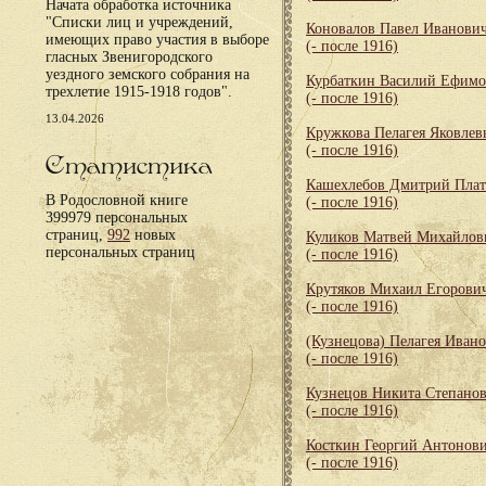
Начата обработка источника
"Списки лиц и учреждений,
Коновалов Павел Иванови
имеющих право участия в выборе
(- после 1916)
гласных Звенигородского
уездного земского собрания на
Курбаткин Василий Ефим
трехлетие 1915-1918 годов".
(- после 1916)
13.04.2026
Кружкова Пелагея Яковлев
(- после 1916)
Статистика
Кашехлебов Дмитрий Пла
В Родословной книге
(- после 1916)
399979 персональных
страниц,
992
новых
Куликов Матвей Михайлов
персональных страниц
(- после 1916)
Крутяков Михаил Егорови
(- после 1916)
(Кузнецова) Пелагея Иван
(- после 1916)
Кузнецов Никита Степано
(- после 1916)
Косткин Георгий Антонов
(- после 1916)