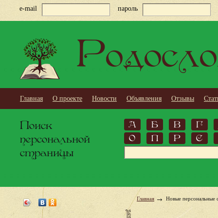
e-mail
пароль
Родосло
Главная
О проекте
Новости
Объявления
Отзывы
Стат
Поиск
А
Б
В
Г
персональной
О
П
Р
С
страницы
Главная
Новые персональные 