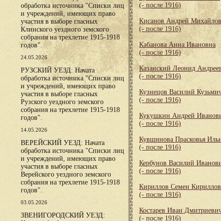
(- после 1916)
обработка источника "Списки лиц
и учреждений, имеющих право
Кисанов Андрей Михайло
участия в выборе гласных
(- после 1916)
Клинского уездного земского
собрания на трехлетие 1915-1918
Кабанова Анна Ивановна
годов".
(- после 1916)
24.05.2026
Казанский Леонид Андрее
РУЗСКИЙ УЕЗД: Начата
(- после 1916)
обработка источника "Списки лиц
и учреждений, имеющих право
Кузнецов Василий Кузьми
участия в выборе гласных
(- после 1916)
Рузского уездного земского
собрания на трехлетие 1915-1918
Кукушкин Андрей Иванов
годов".
(- после 1916)
14.05.2026
Кувшинова Прасковья Иль
ВЕРЕЙСКИЙ УЕЗД: Начата
(- после 1916)
обработка источника "Списки лиц
и учреждений, имеющих право
Кербунов Василий Иванов
участия в выборе гласных
(- после 1916)
Верейского уездного земского
собрания на трехлетие 1915-1918
Кириллов Семен Кирилло
годов".
(- после 1916)
03.05.2026
Костарев Иван Дмитриеви
ЗВЕНИГОРОДСКИЙ УЕЗД:
(- после 1916)