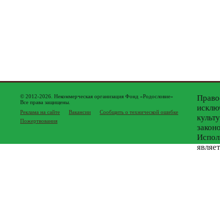
© 2012-2026. Некоммерческая организация Фонд «Родословие»
Право
Все права защищены.
исклю
Реклама на сайте
Вакансии
Сообщить о технической ошибке
культ
Пожертвования
закон
Испол
являе