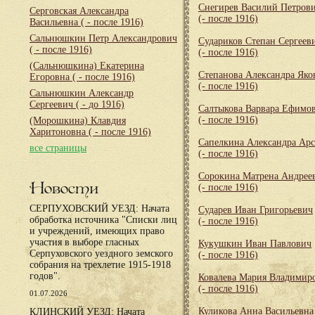
Снегирев Василий Петров
Серговская Александра
(- после 1916)
Васильевна
( - после 1916)
Сальнюшкин Петр Александрович
Судариков Степан Сергеев
( - после 1916)
(- после 1916)
(Сальнюшкина) Екатерина
Степанова Александра Яко
Егоровна
( - после 1916)
(- после 1916)
Сальнюшкин Александр
Сергеевич
( - до 1916)
Салтыкова Варвара Ефимо
(- после 1916)
(Морошкина) Клавдия
Харитоновна
( - после 1916)
Сапелкина Александра Арс
все страницы
(- после 1916)
Сорокина Матрена Андрее
Новости
(- после 1916)
СЕРПУХОВСКИЙ УЕЗД: Начата
Сударев Иван Григорьевич
обработка источника "Списки лиц
(- после 1916)
и учреждений, имеющих право
участия в выборе гласных
Кукушкин Иван Павлович
Серпуховского уездного земского
(- после 1916)
собрания на трехлетие 1915-1918
годов".
Ковалева Мария Владимир
(- после 1916)
01.07.2026
Куликова Анна Васильевна
КЛИНСКИЙ УЕЗД: Начата