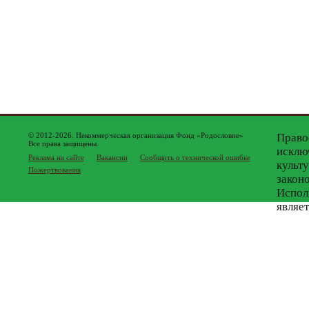
© 2012-2026. Некоммерческая организация Фонд «Родословие»
Право
Все права защищены.
исклю
Реклама на сайте
Вакансии
Сообщить о технической ошибке
культ
Пожертвования
закон
Испол
являе