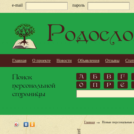
e-mail
пароль
Родосло
Главная
О проекте
Новости
Объявления
Отзывы
Стат
Поиск
А
Б
В
Г
персональной
О
П
Р
С
страницы
Главная
Новые персональные 