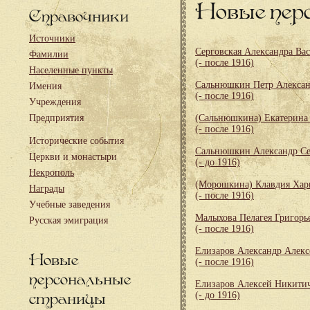
Новые пер
Справочники
Источники
Серговская Александра Ва
Фамилии
(- после 1916)
Населенные пункты
Сальнюшкин Петр Алекса
Имения
(- после 1916)
Учреждения
Предприятия
(Сальнюшкина) Екатерина
(- после 1916)
Исторические события
Сальнюшкин Александр Се
Церкви и монастыри
(- до 1916)
Некрополь
(Морошкина) Клавдия Хар
Награды
(- после 1916)
Учебные заведения
Малыхова Пелагея Григорь
Русская эмиграция
(- после 1916)
Елизаров Александр Алекс
Новые
(- после 1916)
персональные
Елизаров Алексей Никити
страницы
(- до 1916)