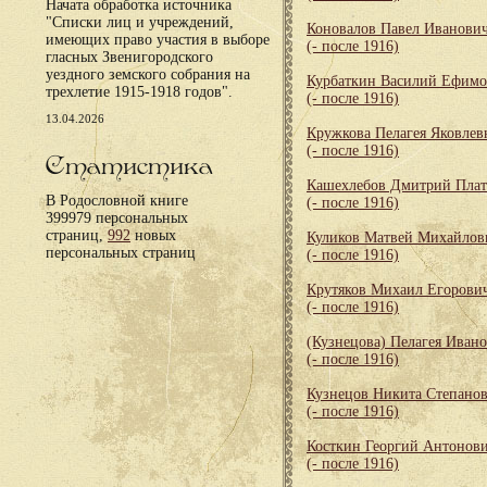
Начата обработка источника
"Списки лиц и учреждений,
Коновалов Павел Иванови
имеющих право участия в выборе
(- после 1916)
гласных Звенигородского
уездного земского собрания на
Курбаткин Василий Ефим
трехлетие 1915-1918 годов".
(- после 1916)
13.04.2026
Кружкова Пелагея Яковлев
(- после 1916)
Статистика
Кашехлебов Дмитрий Пла
В Родословной книге
(- после 1916)
399979 персональных
страниц,
992
новых
Куликов Матвей Михайлов
персональных страниц
(- после 1916)
Крутяков Михаил Егорови
(- после 1916)
(Кузнецова) Пелагея Иван
(- после 1916)
Кузнецов Никита Степано
(- после 1916)
Косткин Георгий Антонов
(- после 1916)