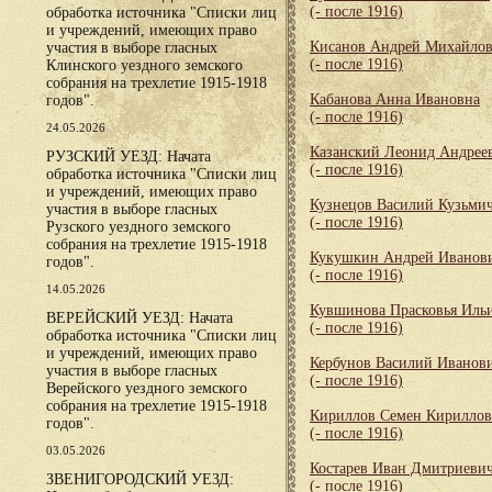
(- после 1916)
обработка источника "Списки лиц
и учреждений, имеющих право
Кисанов Андрей Михайло
участия в выборе гласных
(- после 1916)
Клинского уездного земского
собрания на трехлетие 1915-1918
Кабанова Анна Ивановна
годов".
(- после 1916)
24.05.2026
Казанский Леонид Андрее
РУЗСКИЙ УЕЗД: Начата
(- после 1916)
обработка источника "Списки лиц
и учреждений, имеющих право
Кузнецов Василий Кузьми
участия в выборе гласных
(- после 1916)
Рузского уездного земского
собрания на трехлетие 1915-1918
Кукушкин Андрей Иванов
годов".
(- после 1916)
14.05.2026
Кувшинова Прасковья Иль
ВЕРЕЙСКИЙ УЕЗД: Начата
(- после 1916)
обработка источника "Списки лиц
и учреждений, имеющих право
Кербунов Василий Иванов
участия в выборе гласных
(- после 1916)
Верейского уездного земского
собрания на трехлетие 1915-1918
Кириллов Семен Кирилло
годов".
(- после 1916)
03.05.2026
Костарев Иван Дмитриеви
ЗВЕНИГОРОДСКИЙ УЕЗД:
(- после 1916)