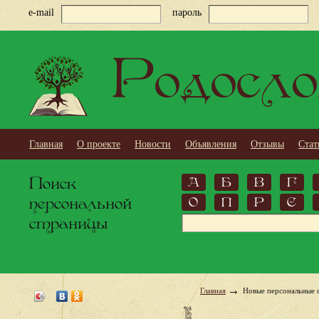
e-mail
пароль
Родосло
Главная
О проекте
Новости
Объявления
Отзывы
Стат
Поиск
А
Б
В
Г
персональной
О
П
Р
С
страницы
Главная
Новые персональные 