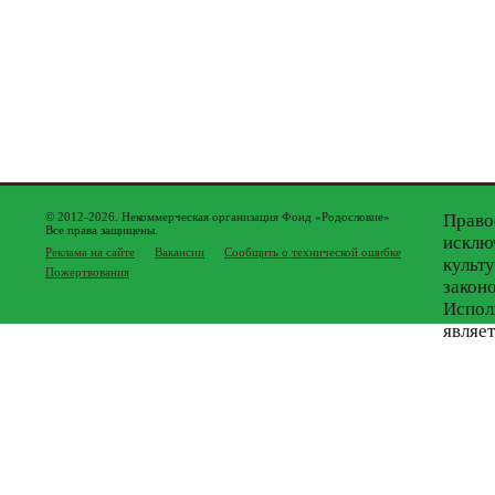
© 2012-2026. Некоммерческая организация Фонд «Родословие»
Право
Все права защищены.
исклю
Реклама на сайте
Вакансии
Сообщить о технической ошибке
культ
Пожертвования
закон
Испол
являе