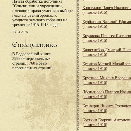
Начата обработка источника
"Списки лиц и учреждений,
Коновалов Павел Иванови
имеющих право участия в выборе
(- после 1916)
гласных Звенигородского
уездного земского собрания на
Курбаткин Василий Ефим
трехлетие 1915-1918 годов".
(- после 1916)
13.04.2026
Кружкова Пелагея Яковлев
(- после 1916)
Статистика
Кашехлебов Дмитрий Пла
В Родословной книге
(- после 1916)
399979 персональных
страниц,
760
новых
Куликов Матвей Михайлов
персональных страниц
(- после 1916)
Крутяков Михаил Егорови
(- после 1916)
(Кузнецова) Пелагея Иван
(- после 1916)
Кузнецов Никита Степано
(- после 1916)
Косткин Георгий Антонов
(- после 1916)