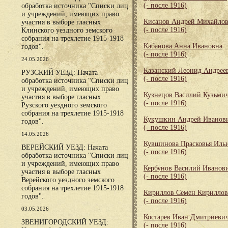
(- после 1916)
обработка источника "Списки лиц
и учреждений, имеющих право
Кисанов Андрей Михайло
участия в выборе гласных
(- после 1916)
Клинского уездного земского
собрания на трехлетие 1915-1918
Кабанова Анна Ивановна
годов".
(- после 1916)
24.05.2026
Казанский Леонид Андрее
РУЗСКИЙ УЕЗД: Начата
(- после 1916)
обработка источника "Списки лиц
и учреждений, имеющих право
Кузнецов Василий Кузьми
участия в выборе гласных
(- после 1916)
Рузского уездного земского
собрания на трехлетие 1915-1918
Кукушкин Андрей Иванов
годов".
(- после 1916)
14.05.2026
Кувшинова Прасковья Иль
ВЕРЕЙСКИЙ УЕЗД: Начата
(- после 1916)
обработка источника "Списки лиц
и учреждений, имеющих право
Кербунов Василий Иванов
участия в выборе гласных
(- после 1916)
Верейского уездного земского
собрания на трехлетие 1915-1918
Кириллов Семен Кирилло
годов".
(- после 1916)
03.05.2026
Костарев Иван Дмитриеви
ЗВЕНИГОРОДСКИЙ УЕЗД:
(- после 1916)