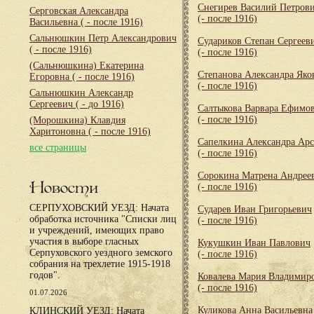
Снегирев Василий Петров
Серговская Александра
(- после 1916)
Васильевна
( - после 1916)
Сальнюшкин Петр Александрович
Судариков Степан Сергеев
( - после 1916)
(- после 1916)
(Сальнюшкина) Екатерина
Степанова Александра Яко
Егоровна
( - после 1916)
(- после 1916)
Сальнюшкин Александр
Сергеевич
( - до 1916)
Салтыкова Варвара Ефимо
(- после 1916)
(Морошкина) Клавдия
Харитоновна
( - после 1916)
Сапелкина Александра Арс
все страницы
(- после 1916)
Сорокина Матрена Андрее
Новости
(- после 1916)
СЕРПУХОВСКИЙ УЕЗД: Начата
Сударев Иван Григорьевич
обработка источника "Списки лиц
(- после 1916)
и учреждений, имеющих право
участия в выборе гласных
Кукушкин Иван Павлович
Серпуховского уездного земского
(- после 1916)
собрания на трехлетие 1915-1918
годов".
Ковалева Мария Владимир
(- после 1916)
01.07.2026
Куликова Анна Васильевна
КЛИНСКИЙ УЕЗД: Начата