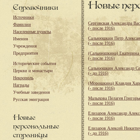
Новые пер
Справочники
Источники
Серговская Александра Ва
Фамилии
(- после 1916)
Населенные пункты
Сальнюшкин Петр Алекса
Имения
(- после 1916)
Учреждения
Предприятия
(Сальнюшкина) Екатерина
(- после 1916)
Исторические события
Сальнюшкин Александр Се
Церкви и монастыри
(- до 1916)
Некрополь
(Морошкина) Клавдия Хар
Награды
(- после 1916)
Учебные заведения
Малыхова Пелагея Григорь
Русская эмиграция
(- после 1916)
Елизаров Александр Алекс
Новые
(- после 1916)
персональные
Елизаров Алексей Никити
страницы
(- до 1916)