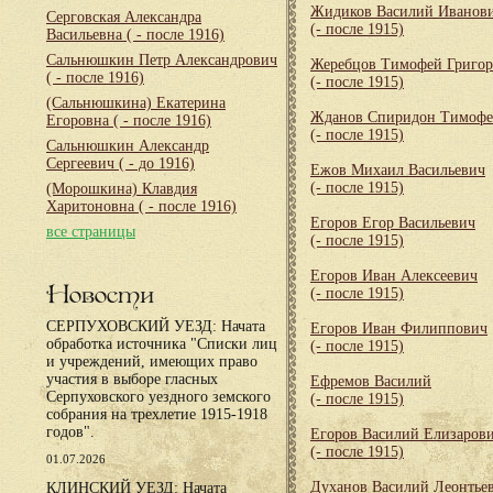
Жидиков Василий Иванов
Серговская Александра
(- после 1915)
Васильевна
( - после 1916)
Сальнюшкин Петр Александрович
Жеребцов Тимофей Григор
( - после 1916)
(- после 1915)
(Сальнюшкина) Екатерина
Жданов Спиридон Тимофе
Егоровна
( - после 1916)
(- после 1915)
Сальнюшкин Александр
Сергеевич
( - до 1916)
Ежов Михаил Васильевич
(- после 1915)
(Морошкина) Клавдия
Харитоновна
( - после 1916)
Егоров Егор Васильевич
все страницы
(- после 1915)
Егоров Иван Алексеевич
Новости
(- после 1915)
СЕРПУХОВСКИЙ УЕЗД: Начата
Егоров Иван Филиппович
обработка источника "Списки лиц
(- после 1915)
и учреждений, имеющих право
участия в выборе гласных
Ефремов Василий
Серпуховского уездного земского
(- после 1915)
собрания на трехлетие 1915-1918
годов".
Егоров Василий Елизаров
(- после 1915)
01.07.2026
Духанов Василий Леонтье
КЛИНСКИЙ УЕЗД: Начата