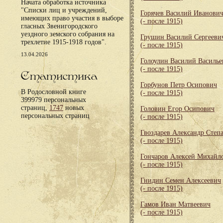
Начата обработка источника
"Списки лиц и учреждений,
Горячев Василий Иванови
имеющих право участия в выборе
(- после 1915)
гласных Звенигородского
уездного земского собрания на
Грушин Василий Сергееви
трехлетие 1915-1918 годов".
(- после 1915)
13.04.2026
Голоулин Василий Василье
(- после 1915)
Статистика
Горбунов Петр Осипович
В Родословной книге
(- после 1915)
399979 персональных
страниц,
1747
новых
Головин Егор Осипович
персональных страниц
(- после 1915)
Гвоздарев Александр Степ
(- после 1915)
Гончаров Алексей Михайл
(- после 1915)
Гнидин Семен Алексеевич
(- после 1915)
Гамов Иван Матвеевич
(- после 1915)