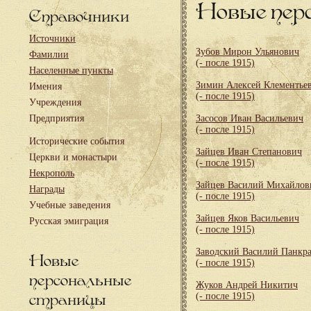
Новые пер
Справочники
Источники
Зубов Мирон Ульянович
Фамилии
(- после 1915)
Населенные пункты
Зимин Алексей Клементье
Имения
(- после 1915)
Учреждения
Предприятия
Засосов Иван Васильевич
(- после 1915)
Исторические события
Зайцев Иван Степанович
Церкви и монастыри
(- после 1915)
Некрополь
Зайцев Василий Михайлов
Награды
(- после 1915)
Учебные заведения
Зайцев Яков Васильевич
Русская эмиграция
(- после 1915)
Заводский Василий Панкра
Новые
(- после 1915)
персональные
Жуков Андрей Никитич
страницы
(- после 1915)