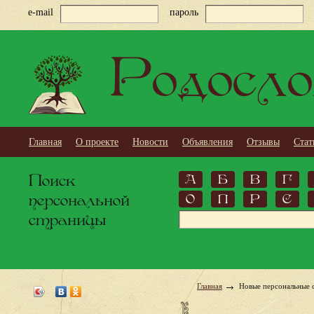
e-mail
пароль
Родосло
Главная
О проекте
Новости
Объявления
Отзывы
Стат
Поиск
А
Б
В
Г
персональной
О
П
Р
С
страницы
Главная
Новые персональные 