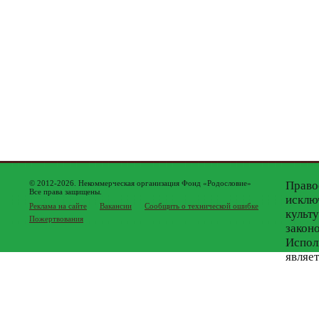
© 2012-2026. Некоммерческая организация Фонд «Родословие»
Право
Все права защищены.
исклю
Реклама на сайте
Вакансии
Сообщить о технической ошибке
культ
Пожертвования
закон
Испол
являе