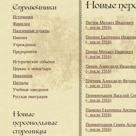
Новые пер
Справочники
Источники
Пестов Михаил Иванович
Фамилии
(- после 1916)
Населенные пункты
Пенина Екатерина Иванов
Имения
(- после 1916)
Учреждения
Предприятия
Пенин Михаил Иванович
(- после 1916)
Исторические события
Пенин Александр Иванови
Церкви и монастыри
(- после 1916)
Некрополь
Плетнев Александр Федор
Награды
(- после 1916)
Учебные заведения
Перевертышев Василий Се
Русская эмиграция
(- после 1916)
Панкова Екатерина Арсень
Новые
(- после 1916)
персональные
Перевертышев Семен Аста
страницы
(- после 1916)