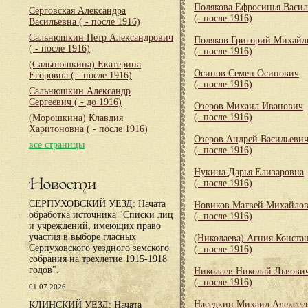
Полякова Ефросинья Васил
Серговская Александра
(- после 1916)
Васильевна
( - после 1916)
Сальнюшкин Петр Александрович
Поляков Григорий Михайл
( - после 1916)
(- после 1916)
(Сальнюшкина) Екатерина
Осипов Семен Осипович
Егоровна
( - после 1916)
(- после 1916)
Сальнюшкин Александр
Сергеевич
( - до 1916)
Озеров Михаил Иванович
(- после 1916)
(Морошкина) Клавдия
Харитоновна
( - после 1916)
Озеров Андрей Васильеви
все страницы
(- после 1916)
Нукина Дарья Елизаровна
Новости
(- после 1916)
СЕРПУХОВСКИЙ УЕЗД: Начата
Новиков Матвей Михайло
обработка источника "Списки лиц
(- после 1916)
и учреждений, имеющих право
участия в выборе гласных
(Николаева) Агния Конста
Серпуховского уездного земского
(- после 1916)
собрания на трехлетие 1915-1918
годов".
Николаев Николай Львови
(- после 1916)
01.07.2026
Наседкин Михаил Алексее
КЛИНСКИЙ УЕЗД: Начата