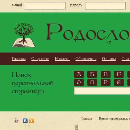
e-mail
пароль
Родосло
Главная
О проекте
Новости
Объявления
Отзывы
Стат
Поиск
А
Б
В
Г
персональной
О
П
Р
С
страницы
Главная
Новые персональные 