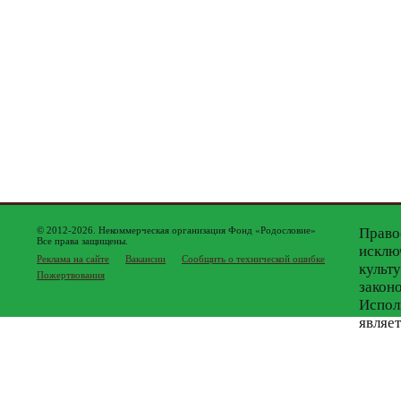
© 2012-2026. Некоммерческая организация Фонд «Родословие»
Право
Все права защищены.
исклю
Реклама на сайте
Вакансии
Сообщить о технической ошибке
культ
Пожертвования
закон
Испол
являе