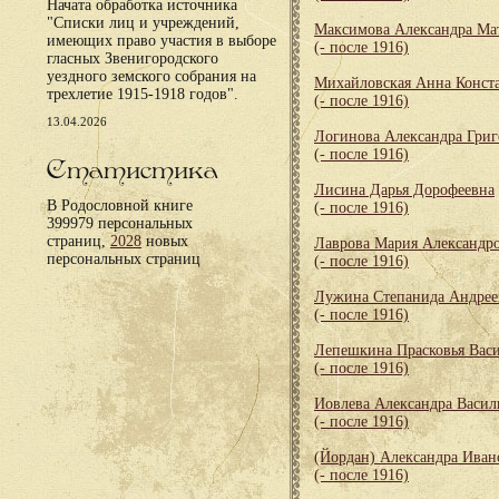
Начата обработка источника
"Списки лиц и учреждений,
Максимова Александра Ма
имеющих право участия в выборе
(- после 1916)
гласных Звенигородского
уездного земского собрания на
Михайловская Анна Конст
трехлетие 1915-1918 годов".
(- после 1916)
13.04.2026
Логинова Александра Григ
(- после 1916)
Статистика
Лисина Дарья Дорофеевна
В Родословной книге
(- после 1916)
399979 персональных
страниц,
2028
новых
Лаврова Мария Александр
персональных страниц
(- после 1916)
Лужина Степанида Андрее
(- после 1916)
Лепешкина Прасковья Вас
(- после 1916)
Иовлева Александра Васил
(- после 1916)
(Йордан) Александра Иван
(- после 1916)