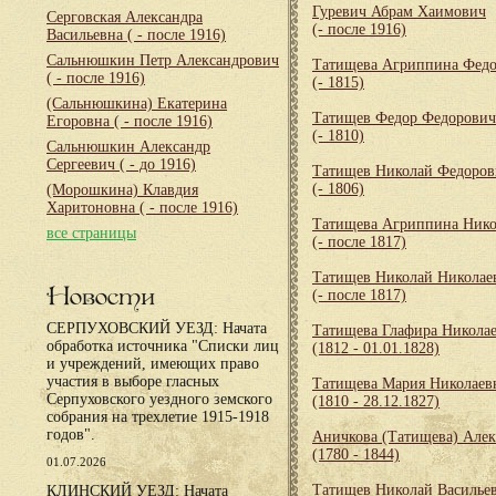
Гуревич Абрам Хаимович
Серговская Александра
(- после 1916)
Васильевна
( - после 1916)
Сальнюшкин Петр Александрович
Татищева Агриппина Федо
( - после 1916)
(- 1815)
(Сальнюшкина) Екатерина
Татищев Федор Федорович
Егоровна
( - после 1916)
(- 1810)
Сальнюшкин Александр
Сергеевич
( - до 1916)
Татищев Николай Федоров
(- 1806)
(Морошкина) Клавдия
Харитоновна
( - после 1916)
Татищева Агриппина Нико
все страницы
(- после 1817)
Татищев Николай Николае
Новости
(- после 1817)
СЕРПУХОВСКИЙ УЕЗД: Начата
Татищева Глафира Никола
обработка источника "Списки лиц
(1812 - 01.01.1828)
и учреждений, имеющих право
участия в выборе гласных
Татищева Мария Николаев
Серпуховского уездного земского
(1810 - 28.12.1827)
собрания на трехлетие 1915-1918
годов".
Аничкова (Татищева) Алек
(1780 - 1844)
01.07.2026
Татищев Николай Василье
КЛИНСКИЙ УЕЗД: Начата