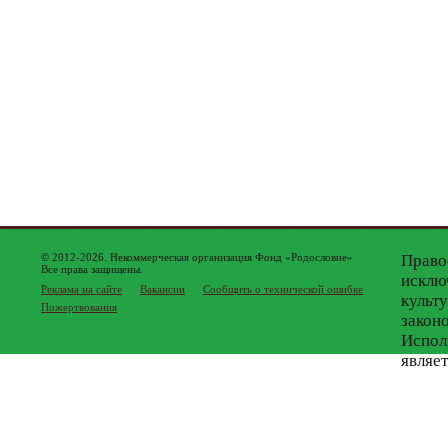
© 2012-2026. Некоммерческая организация Фонд «Родословие»
Право
Все права защищены.
исклю
Реклама на сайте
Вакансии
Сообщить о технической ошибке
культ
Пожертвования
закон
Испол
являе