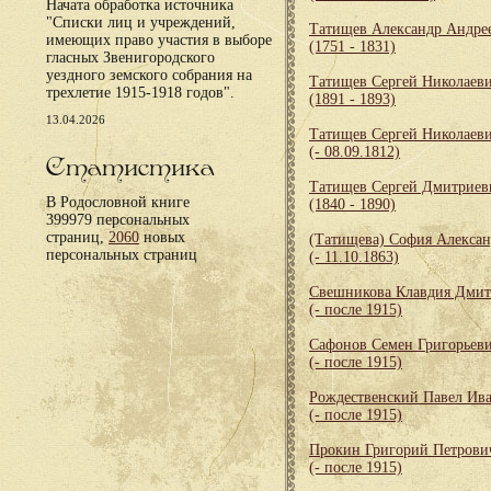
Начата обработка источника
"Списки лиц и учреждений,
Татищев Александр Андре
имеющих право участия в выборе
(1751 - 1831)
гласных Звенигородского
уездного земского собрания на
Татищев Сергей Николаев
трехлетие 1915-1918 годов".
(1891 - 1893)
13.04.2026
Татищев Сергей Николаев
(- 08.09.1812)
Статистика
Татищев Сергей Дмитриев
В Родословной книге
(1840 - 1890)
399979 персональных
страниц,
2060
новых
(Татищева) София Алекса
персональных страниц
(- 11.10.1863)
Свешникова Клавдия Дмит
(- после 1915)
Сафонов Семен Григорьев
(- после 1915)
Рождественский Павел Ив
(- после 1915)
Прокин Григорий Петрови
(- после 1915)