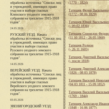
(1770 - 1824)
обработка источника "Списки лиц
и учреждений, имеющих право
Татищев Федор Васильеви
участия в выборе гласных
(1772 - 08.06.1829)
Клинского уездного земского
собрания на трехлетие 1915-1918
Татищев Юрий Васильеви
годов".
(- 09.02.1836)
24.05.2026
Татищев Спиридон Федор
РУЗСКИЙ УЕЗД: Начата
(11.10.1812 - 26.05.1860)
обработка источника "Списки лиц
и учреждений, имеющих право
Татищев Родион
участия в выборе гласных
(- 26.11.1605)
Рузского уездного земского
собрания на трехлетие 1915-1918
Татищев Дмитрий Василье
годов".
(- после 1818)
14.05.2026
Татищев Дмитрий Алекса
ВЕРЕЙСКИЙ УЕЗД: Начата
(1826 - 08.03.1878)
обработка источника "Списки лиц
и учреждений, имеющих право
Татищев Василий Николае
участия в выборе гласных
(04.03.1811 - 15.09.1852)
Верейского уездного земского
собрания на трехлетие 1915-1918
Татищев Василий Василье
годов".
(1769 - 1844)
03.05.2026
Татищев Александр Ивано
ЗВЕНИГОРОДСКИЙ УЕЗД:
(1848 - 16.06.1877)