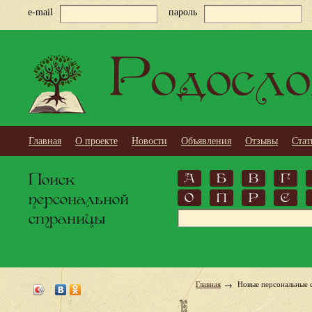
e-mail
пароль
Родосло
Главная
О проекте
Новости
Объявления
Отзывы
Стат
Поиск
А
Б
В
Г
персональной
О
П
Р
С
страницы
Главная
Новые персональные 