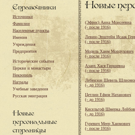
Новые пер
Справочники
Источники
(Эфрос) Анна Моисеевна
Фамилии
(- после 1916)
Населенные пункты
Левин-Эпштейн Исаак Гер
Имения
(- после 1916)
Учреждения
Предприятия
Модель Хаим Мордухович
(- после 1916)
Исторические события
Азарх Хася Гиршевна
Церкви и монастыри
(- после 1916)
Некрополь
Лебензон Шевель Шлиомо
Награды
(- до 1916)
Учебные заведения
Цетлин Ефим Натанович
Русская эмиграция
(- до 1916)
Кисельгоф Шмерка Лейбо
Новые
(- до 1916)
персональные
Гуревич Меер Хаимович
страницы
(- после 1916)