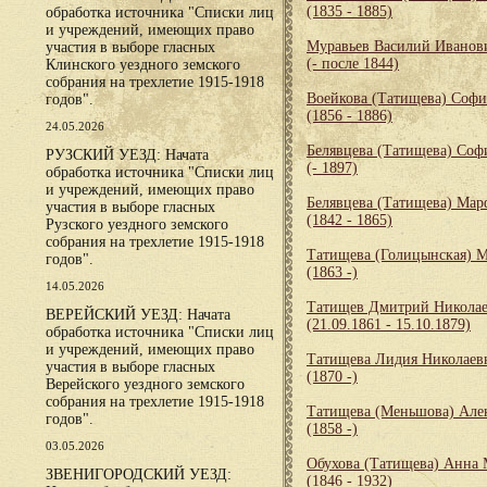
(1835 - 1885)
обработка источника "Списки лиц
и учреждений, имеющих право
Муравьев Василий Иванов
участия в выборе гласных
(- после 1844)
Клинского уездного земского
собрания на трехлетие 1915-1918
Воейкова (Татищева) Софи
годов".
(1856 - 1886)
24.05.2026
Белявцева (Татищева) Со
РУЗСКИЙ УЕЗД: Начата
(- 1897)
обработка источника "Списки лиц
и учреждений, имеющих право
Белявцева (Татищева) Ма
участия в выборе гласных
(1842 - 1865)
Рузского уездного земского
собрания на трехлетие 1915-1918
Татищева (Голицынская) 
годов".
(1863 -)
14.05.2026
Татищев Дмитрий Никола
ВЕРЕЙСКИЙ УЕЗД: Начата
(21.09.1861 - 15.10.1879)
обработка источника "Списки лиц
и учреждений, имеющих право
Татищева Лидия Николаев
участия в выборе гласных
(1870 -)
Верейского уездного земского
собрания на трехлетие 1915-1918
Татищева (Меньшова) Але
годов".
(1858 -)
03.05.2026
Обухова (Татищева) Анна
ЗВЕНИГОРОДСКИЙ УЕЗД:
(1846 - 1932)