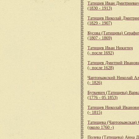
Татищев Иван Дмитриеви
(1830 - 1913)
Татищев Николай Дмитри
(1829 - 1907)
Кусова (Татищева) Серафи
(1807 - 1869)
Татищев Иван Никитич
(- после 1692)
Татищев Дмитрий Иванов
(- после 1628)
Чарторыжский Николай Ал
(- 1826)
Буткевич (Татищева) Варв
(1776 - 05.1853)
Татищев Николай Иванови
(- 1815)
Татищева (Чарторыжская)
(около 1760 -)
Полева (Татищева) Анна 