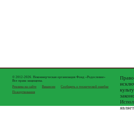
© 2012-2026. Некоммерческая организация Фонд «Родословие»
Право
Все права защищены.
исклю
Реклама на сайте
Вакансии
Сообщить о технической ошибке
культ
Пожертвования
закон
Испол
являе