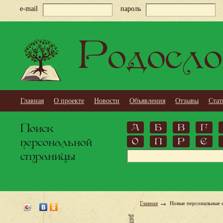
e-mail
пароль
Родосло
Главная
О проекте
Новости
Объявления
Отзывы
Стат
Поиск
А
Б
В
Г
персональной
О
П
Р
С
страницы
Главная
Новые персональные 