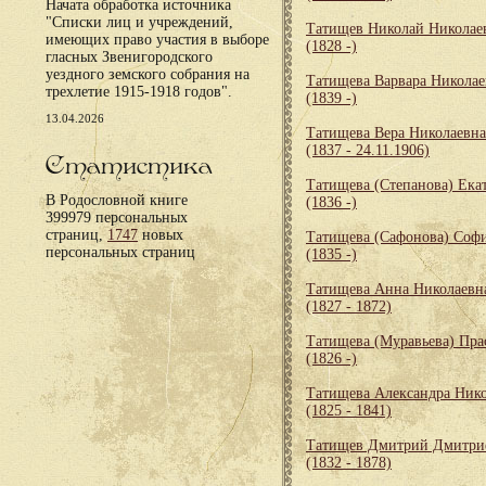
Начата обработка источника
"Списки лиц и учреждений,
Татищев Николай Николае
имеющих право участия в выборе
(1828 -)
гласных Звенигородского
уездного земского собрания на
Татищева Варвара Николае
трехлетие 1915-1918 годов".
(1839 -)
13.04.2026
Татищева Вера Николаевна
(1837 - 24.11.1906)
Статистика
Татищева (Степанова) Ека
В Родословной книге
(1836 -)
399979 персональных
страниц,
1747
новых
Татищева (Сафонова) Соф
персональных страниц
(1835 -)
Татищева Анна Николаевн
(1827 - 1872)
Татищева (Муравьева) Пра
(1826 -)
Татищева Александра Ник
(1825 - 1841)
Татищев Дмитрий Дмитри
(1832 - 1878)