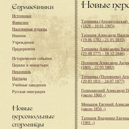
Новые пер
Справочники
Источники
Татищева (Архангельская)
Фамилии
(1828 - 10.01.1905)
Населенные пункты
Татищев Александр Васил
Имения
(19.06.1782 - 21.05.1835)
Учреждения
Предприятия
Татищева Александра Васи
(23.08.1771 - 18.12.1846)
Исторические события
Половцев Александр Андр
Церкви и монастыри
(1805 - 22.05.1892)
Некрополь
Татищева (Половцева) Агр
Награды
(20.03.1811 - 24.07.1877)
Учебные заведения
Голицынский Александр П
Русская эмиграция
(около 1860 -)
Меньшов Евгений Алекса
Новые
(около 1850 -)
персональные
Татищев Владимир Евгень
страницы
(1901 -)