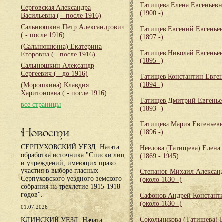
Татищева Елена Евгеньевн
Серговская Александра
(1900 -)
Васильевна
( - после 1916)
Сальнюшкин Петр Александрович
Татищев Евгений Евгенье
( - после 1916)
(1897 -)
(Сальнюшкина) Екатерина
Татищев Николай Евгенье
Егоровна
( - после 1916)
(1895 -)
Сальнюшкин Александр
Сергеевич
( - до 1916)
Татищев Константин Евге
(1894 -)
(Морошкина) Клавдия
Харитоновна
( - после 1916)
Татищев Дмитрий Евгенье
все страницы
(1893 -)
Татищева Мария Евгеньев
Новости
(1896 -)
СЕРПУХОВСКИЙ УЕЗД: Начата
Неелова (Татищева) Елена
обработка источника "Списки лиц
(1869 - 1945)
и учреждений, имеющих право
участия в выборе гласных
Степанов Михаил Алексан
Серпуховского уездного земского
(около 1830 -)
собрания на трехлетие 1915-1918
годов".
Сафонов Андрей Констант
(около 1830 -)
01.07.2026
Сокольникова (Татищева) 
КЛИНСКИЙ УЕЗД: Начата