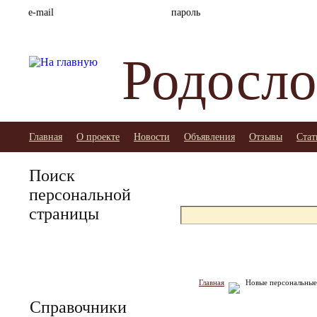
e-mail
пароль
Родосло
Главная
О проекте
Новости
Объявления
Отзывы
Стат
Поиск
А
Б
В
Г
персональной
О
П
Р
С
страницы
Главная
Новые персональные
Справочники