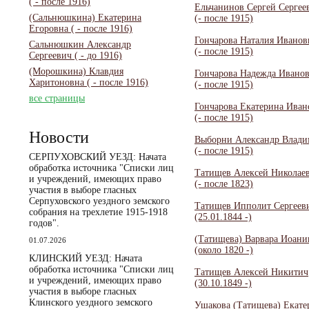
( - после 1916)
Ельчанинов Сергей Сергее
(Сальнюшкина) Екатерина
(- после 1915)
Егоровна
( - после 1916)
Гончарова Наталия Иванов
Сальнюшкин Александр
(- после 1915)
Сергеевич
( - до 1916)
(Морошкина) Клавдия
Гончарова Надежда Ивано
Харитоновна
( - после 1916)
(- после 1915)
все страницы
Гончарова Екатерина Иван
(- после 1915)
Новости
Выборни Александр Влад
(- после 1915)
СЕРПУХОВСКИЙ УЕЗД: Начата
обработка источника "Списки лиц
Татищев Алексей Николае
и учреждений, имеющих право
(- после 1823)
участия в выборе гласных
Серпуховского уездного земского
Татищев Ипполит Сергеев
собрания на трехлетие 1915-1918
(25.01.1844 -)
годов".
(Татищева) Варвара Иоани
01.07.2026
(около 1820 -)
КЛИНСКИЙ УЕЗД: Начата
обработка источника "Списки лиц
Татищев Алексей Никитич
и учреждений, имеющих право
(30.10.1849 -)
участия в выборе гласных
Клинского уездного земского
Ушакова (Татищева) Екате