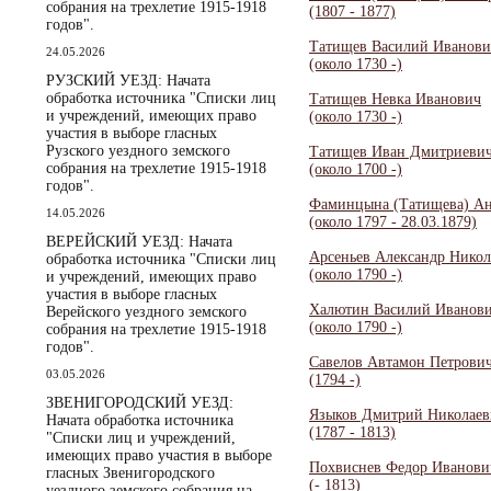
собрания на трехлетие 1915-1918
(1807 - 1877)
годов".
Татищев Василий Иванови
24.05.2026
(около 1730 -)
РУЗСКИЙ УЕЗД: Начата
обработка источника "Списки лиц
Татищев Невка Иванович
и учреждений, имеющих право
(около 1730 -)
участия в выборе гласных
Рузского уездного земского
Татищев Иван Дмитриевич
собрания на трехлетие 1915-1918
(около 1700 -)
годов".
Фаминцына (Татищева) Ан
14.05.2026
(около 1797 - 28.03.1879)
ВЕРЕЙСКИЙ УЕЗД: Начата
Арсеньев Александр Никол
обработка источника "Списки лиц
(около 1790 -)
и учреждений, имеющих право
участия в выборе гласных
Халютин Василий Иванов
Верейского уездного земского
(около 1790 -)
собрания на трехлетие 1915-1918
годов".
Савелов Автамон Петрови
03.05.2026
(1794 -)
ЗВЕНИГОРОДСКИЙ УЕЗД:
Языков Дмитрий Николаев
Начата обработка источника
(1787 - 1813)
"Списки лиц и учреждений,
имеющих право участия в выборе
Похвиснев Федор Иванови
гласных Звенигородского
(- 1813)
уездного земского собрания на