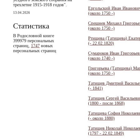
трехлетие 1915-1918 годов".
Ергольский Иван Иванови
13.04.2026
(около 1750 -)
Спешнев Михаил Григорье
Статистика
(около 1750 -)
В Родословной книге
Ртищева (Татищева) Екате
399979 персональных
(- 22.02.1820)
страниц,
1747
новых
персональных страниц
Сумароков Иван Григорье
(около 1740 -)
Григорьева (Татищева) Ма
(около 1750 -)
Татищев Дмитрий Василье
(- 1841)
Татищев Сергей Васильев
(1800 - после 1868)
Татищева София Николаев
(- около 1880)
Татищев Николай Николае
(1797 - 22.02.1849)