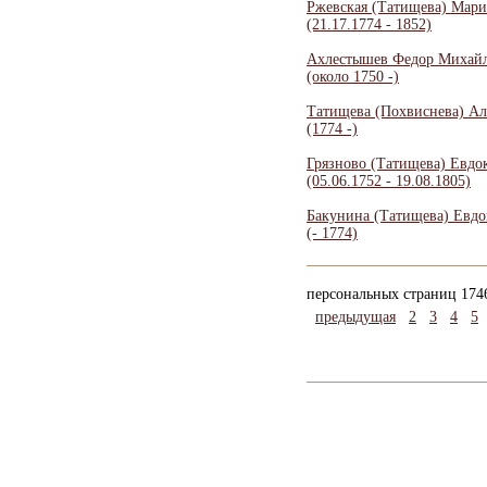
Ржевская (Татищева) Мари
(21.17.1774 - 1852)
Ахлестышев Федор Михай
(около 1750 -)
Татищева (Похвиснева) Ал
(1774 -)
Грязново (Татищева) Евдо
(05.06.1752 - 19.08.1805)
Бакунина (Татищева) Евдо
(- 1774)
персональных страниц 174
предыдущая
2
3
4
5