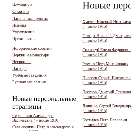
Новые пер
Источники
Фамилии
Населенные пункты
Хмелев Николай Николаев
Имения
(- после 1915)
Учреждения
Стюарт Николай Дмитриев
Предприятия
(- после 1915)
Исторические события
Соллогуб Елена Федоровн
(- после 1915)
Церкви и монастыри
Некрополь
Рюмин Петр Михайлович
Награды
(- после 1915)
Учебные заведения
Писарев Сергей Николаеви
Русская эмиграция
(- после 1915)
Пестров Дмитрий Степано
(- после 1915)
Новые персональные
страницы
Лачинов Сергей Владимир
(- после 1915)
Серговская Александра
Костылев Петр Павлович
Васильевна
( - после 1916)
(- после 1915)
Сальнюшкин Петр Александрович