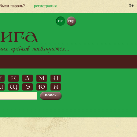
0+
абыли пароль?
регистрация
rus
eng
ига
х предков посвящается...
Й
К
Л
М
Н
Ш
Щ
Э
Ю
Я