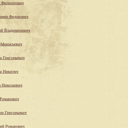
й Филиппович
имир Федорович
ий Владимирович
 Афанасьевич
м Григорьевич
м Никитич
 Николаевич
 Романович
р Григорьевич
ий Романович