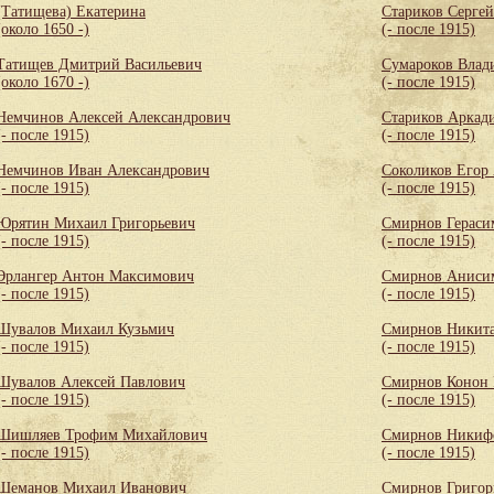
(Татищева) Екатерина
Стариков Серге
(около 1650 -)
(- после 1915)
Татищев Дмитрий Васильевич
Сумароков Влад
(около 1670 -)
(- после 1915)
Немчинов Алексей Александрович
Стариков Аркад
(- после 1915)
(- после 1915)
Немчинов Иван Александрович
Соколиков Егор
(- после 1915)
(- после 1915)
Юрятин Михаил Григорьевич
Смирнов Гераси
(- после 1915)
(- после 1915)
Эрлангер Антон Максимович
Смирнов Аниси
(- после 1915)
(- после 1915)
Шувалов Михаил Кузьмич
Смирнов Никита
(- после 1915)
(- после 1915)
Шувалов Алексей Павлович
Смирнов Конон
(- после 1915)
(- после 1915)
Шишляев Трофим Михайлович
Смирнов Никифо
(- после 1915)
(- после 1915)
Шеманов Михаил Иванович
Смирнов Григор