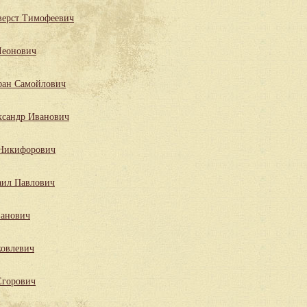
верст Тимофеевич
Леонович
фан Самойлович
ксандр Иванович
 Никифорович
ил Павлович
ванович
ковлевич
Егорович