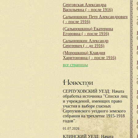
Серговская Александра
Васильевна
( - после 1916)
Сальнюшкин Петр Александрович
( - после 1916)
(Сальнюшкина) Екатерина
Егоровна
( - после 1916)
Сальнюшкин Александр
Сергеевич
( - до 1916)
(Морошкина) Клавдия
Харитоновна
( - после 1916)
все страницы
Новости
СЕРПУХОВСКИЙ УЕЗД: Начата
обработка источника "Списки лиц
и учреждений, имеющих право
участия в выборе гласных
Серпуховского уездного земского
собрания на трехлетие 1915-1918
годов".
01.07.2026
КЛИНСКИЙ УЕЗД: Начата