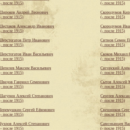
(- после 1915)
(- после 1915)
Широков Андрей Леонович
Скородумов Кир
(- после 1915)
(- после 1915)
Шестаков Александр Иванович
Скородумов Ива
(- после 1915)
(- после 1915)
Шерстогатов Петр Иванович
Ситнов Семен П
(- после 1915)
(- после 1915)
Шерстогатов Иван Васильевич
Скоков Михаил 
(- после 1915)
(- после 1915)
Шепелев Максим Васильевич
Сигорский Алек
(- после 1915)
(- после 1915)
Шведов Гавриил Семенович
Сытов Алексей 
(- после 1915)
(- после 1915)
Шагурин Алексей Степанович
Сергеев Алекса
(- после 1915)
(- после 1915)
Черемушкин Сергей Ефимович
Свешников Серг
(- после 1915)
(- после 1915)
Чухров Алексей Степанович
Самозванцев Ва
(- после 1915)
(- после 1915)