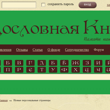
сохранить пароль
з
ословная Кн
Памяти наши
явления
Отзывы
Статьи
О фонде
Сотрудничество
Форум
Б
В
Г
Д
Е
Ё
Ж
З
И
П
Р
С
Т
У
Ф
Х
Ц
Ч
Главная
Новые персональные страницы