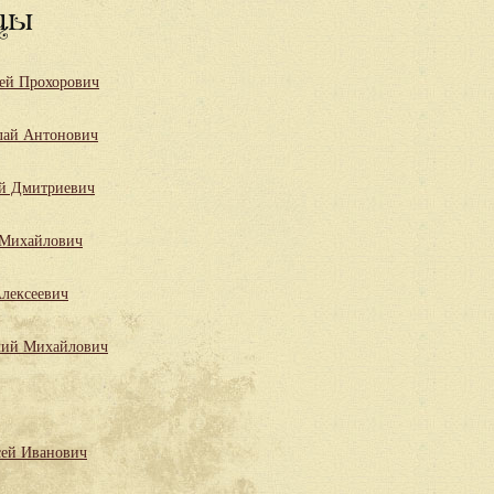
цы
ей Прохорович
лай Антонович
й Дмитриевич
 Михайлович
лексеевич
лий Михайлович
сей Иванович