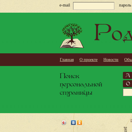
e-mail
пароль
Род
Главная
О проекте
Новости
Объ
Поиск
А
персональной
О
страницы