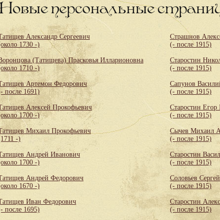
Новые персональные страни
Татищев Александр Сергеевич
Страшнов Алекс
(около 1730 -)
(- после 1915)
Воронцова (Татищева) Прасковья Илларионовна
Старостин Нико
(около 1710 -)
(- после 1915)
Татищев Артемон Федорович
Сапунов Васили
(- после 1691)
(- после 1915)
Татищев Алексей Прокофьевич
Старостин Егор
(около 1700 -)
(- после 1915)
Татищев Михаил Прокофьевич
Сычев Михаил А
(1711 -)
(- после 1915)
Татищев Андрей Иванович
Старостин Васи
(около 1700 -)
(- после 1915)
Татищев Андрей Федорович
Соловьев Сергей
(около 1670 -)
(- после 1915)
Татищев Иван Федорович
Старостин Алек
(- после 1695)
(- после 1915)