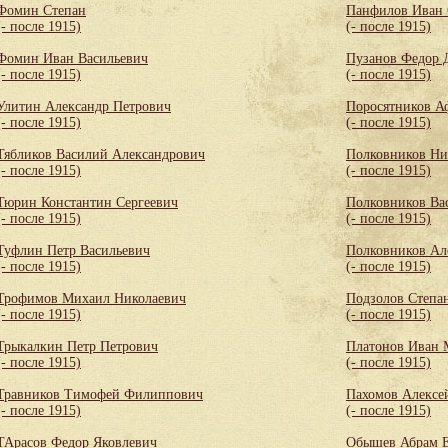
Фомин Степан
Панфилов Иван 
(- после 1915)
(- после 1915)
Фомин Иван Васильевич
Пузанов Федор 
(- после 1915)
(- после 1915)
Улитин Александр Петрович
Поросятников А
(- после 1915)
(- после 1915)
Тябликов Василий Александрович
Полковников Ни
(- после 1915)
(- после 1915)
Тюрин Константин Сергеевич
Полковников Ва
(- после 1915)
(- после 1915)
Туфлин Петр Васильевич
Полковников Ал
(- после 1915)
(- после 1915)
Трофимов Михаил Николаевич
Подзолов Степа
(- после 1915)
(- после 1915)
Трыкалкин Петр Петрович
Платонов Иван 
(- после 1915)
(- после 1915)
Травников Тимофей Филиппович
Пахомов Алексе
(- после 1915)
(- после 1915)
ТАрасов Федор Яковлевич
Обышев Абрам 