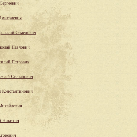
Сергеевич
Дмитриевич
фанасий Семенович
колай Павлович
силий Петрович
ексей Степанович
н Константинович
Михайлович
й Никитич
Егорович