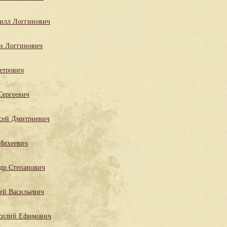
илл Логгинович
н Логгинович
етрович
Сергеевич
сей Дмитриевич
Михеевич
ндр Степанович
ей Васильевич
силий Ефимович