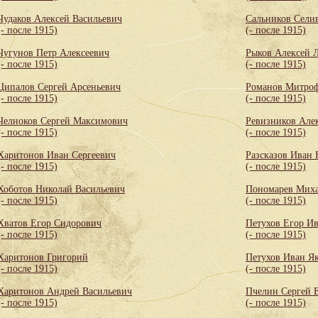
Чудаков Алексей Васильевич
Сальников Сели
(- после 1915)
(- после 1915)
Чугунов Петр Алексеевич
Рыков Алексей 
(- после 1915)
(- после 1915)
Ципалов Сергей Арсеньевич
Романов Митро
(- после 1915)
(- после 1915)
Челноков Сергей Максимович
Ревизников Але
(- после 1915)
(- после 1915)
Харитонов Иван Сергеевич
Разсказов Иван
(- после 1915)
(- после 1915)
Хоботов Николай Васильевич
Пономарев Миха
(- после 1915)
(- после 1915)
Хватов Егор Сидорович
Петухов Егор И
(- после 1915)
(- после 1915)
Харитонов Григорий
Петухов Иван Я
(- после 1915)
(- после 1915)
Харитонов Андрей Васильевич
Пчелин Сергей 
(- после 1915)
(- после 1915)