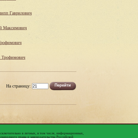
липп Гаврилович
й Максимович
Трофимович
й Трофимович
На страницу:
исключительно в личных, в том числе, информационных,
народного права и законодательства Российской