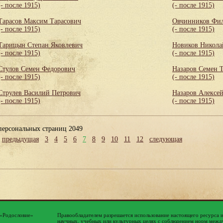
(- после 1915)
(- после 1915)
Тарасов Максим Тарасович
Овчинников Фи
(- после 1915)
(- после 1915)
Тарицын Степан Яковлевич
Новиков Никола
(- после 1915)
(- после 1915)
Стулов Семен Федорович
Назаров Семен 
(- после 1915)
(- после 1915)
Струлев Василий Петрович
Назаров Алексе
(- после 1915)
(- после 1915)
персональных страниц 2049
предыдущая
3
4
5
6
7
8
9
10
11
12
следующая
 «Родословие»
Правообладателем разрешается использование настоящего ресурса 
научных, учебных или культурных целях с соблюдением норм между