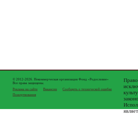
© 2012-2026. Некоммерческая организация Фонд «Родословие»
Право
Все права защищены.
исклю
Реклама на сайте
Вакансии
Сообщить о технической ошибке
культ
Пожертвования
закон
Испол
являе