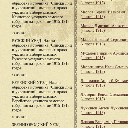
(- после 1915)
обработка источника "Списки лиц
и учреждений, имеющих право
Маслов Сергей Иванович
участия в выборе гласных
(- после 1915)
Клинского уездного земского
собрания на трехлетие 1915-1918
Маслов Дмитрий Алексеев
годов".
(- после 1915)
24.05.2026
Маслов Николай Сергееви
РУЗСКИЙ УЕЗД: Начата
(- после 1915)
обработка источника "Списки лиц
и учреждений, имеющих право
Муханов Гавриил Архипо
участия в выборе гласных
(- после 1915)
Рузского уездного земского
собрания на трехлетие 1915-1918
Масленников Иван Семено
годов".
(- после 1915)
14.05.2026
Лошманов Андрей Кузьми
ВЕРЕЙСКИЙ УЕЗД: Начата
(- после 1915)
обработка источника "Списки лиц
и учреждений, имеющих право
Люторин Конон Степанов
участия в выборе гласных
(- после 1915)
Верейского уездного земского
собрания на трехлетие 1915-1918
Лукьянов Антон Лукьянов
годов".
(- после 1915)
03.05.2026
Лашков Владимир Петров
ЗВЕНИГОРОДСКИЙ УЕЗД:
(- после 1915)