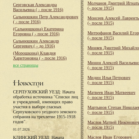
Молчанов Дмитрий Игнат
Серговская Александра
(- после 1915)
Васильевна
( - после 1916)
Сальнюшкин Петр Александрович
Моисеев Алексей Лаврент
( - после 1916)
(- после 1915)
(Сальнюшкина) Екатерина
Митрофанов Василий Его
Егоровна
( - после 1916)
(- после 1915)
Сальнюшкин Александр
Сергеевич
( - до 1916)
Миняев Дмитрий Михайло
(- после 1915)
(Морошкина) Клавдия
Харитоновна
( - после 1916)
Минин Алексей Васильеви
все страницы
(- после 1915)
Мидин Илья Петрович
Новости
(- после 1915)
СЕРПУХОВСКИЙ УЕЗД: Начата
Матвеев Иван Матвеевич
обработка источника "Списки лиц
(- после 1915)
и учреждений, имеющих право
участия в выборе гласных
Мартынов Степан Николае
Серпуховского уездного земского
(- после 1915)
собрания на трехлетие 1915-1918
годов".
Маслов Матвей Никонович
(- после 1915)
01.07.2026
Маслов Иван Егорович
КЛИНСКИЙ УЕЗД: Начата