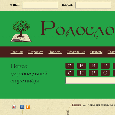
e-mail
пароль
Родосло
Главная
О проекте
Новости
Объявления
Отзывы
Стат
Поиск
А
Б
В
Г
персональной
О
П
Р
С
страницы
Главная
Новые персональные 