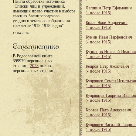
Начата обработка источника
"Списки лиц и учреждений,
Лапшин Петр Ефимович
имеющих право участия в выборе
(- после 1915)
гласных Звенигородского
уездного земского собрания на
Колле Яков Андреевич
трехлетие 1915-1918 годов".
(- после 1915)
13.04.2026
Кунин Иван Парфенович
(- после 1915)
Статистика
Кузнецов Николай Иванов
В Родословной книге
(- после 1915)
399979 персональных
страниц,
2028
новых
Кедров Петр Яковлевич
персональных страниц
(- после 1915)
Кудряшев Семен Игнатьев
(- после 1915)
Кудрявцев Гавриил Ивано
(- после 1915)
Кротов Петр Алексеевич
(- после 1915)
Кудряшев Василий Гаврил
(- после 1915)