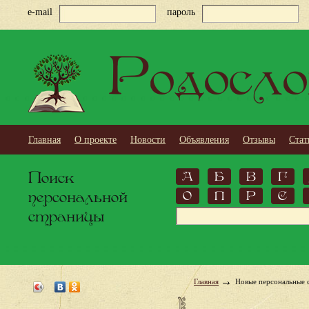
e-mail
пароль
Родосло
Главная
О проекте
Новости
Объявления
Отзывы
Стат
Поиск
А
Б
В
Г
персональной
О
П
Р
С
страницы
Главная
Новые персональные 