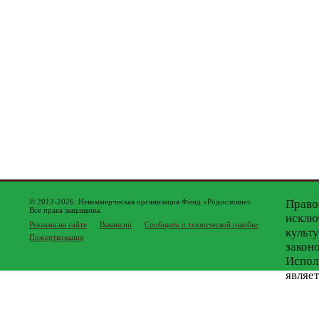
© 2012-2026. Некоммерческая организация Фонд «Родословие»
Право
Все права защищены.
исклю
Реклама на сайте
Вакансии
Сообщить о технической ошибке
культ
Пожертвования
закон
Испол
являе