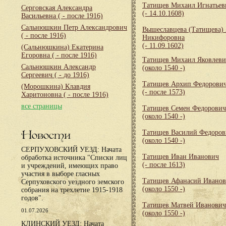
Татищев Михаил Игнатьев
Серговская Александра
(- 14.10.1608)
Васильевна
( - после 1916)
Сальнюшкин Петр Александрович
Вышеславцева (Татищева) 
( - после 1916)
Никифоровна
(- 11.09.1602)
(Сальнюшкина) Екатерина
Егоровна
( - после 1916)
Татищев Михаил Яковлеви
Сальнюшкин Александр
(около 1540 -)
Сергеевич
( - до 1916)
Татищев Архип Федорови
(Морошкина) Клавдия
(- после 1573)
Харитоновна
( - после 1916)
все страницы
Татищев Семен Федорович
(около 1540 -)
Новости
Татищев Василий Федоров
(около 1540 -)
СЕРПУХОВСКИЙ УЕЗД: Начата
Татищев Иван Иванович
обработка источника "Списки лиц
(- после 1613)
и учреждений, имеющих право
участия в выборе гласных
Татищев Афанасий Ивано
Серпуховского уездного земского
(около 1550 -)
собрания на трехлетие 1915-1918
годов".
Татищев Матвей Иванович
01.07.2026
(около 1550 -)
КЛИНСКИЙ УЕЗД: Начата