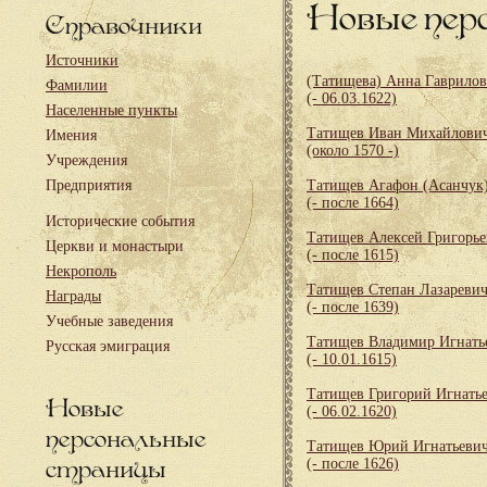
Новые пер
Справочники
Источники
(Татищева) Анна Гаврило
Фамилии
(- 06.03.1622)
Населенные пункты
Татищев Иван Михайлови
Имения
(около 1570 -)
Учреждения
Предприятия
Татищев Агафон (Асанчук
(- после 1664)
Исторические события
Татищев Алексей Григорь
Церкви и монастыри
(- после 1615)
Некрополь
Татищев Степан Лазареви
Награды
(- после 1639)
Учебные заведения
Татищев Владимир Игнать
Русская эмиграция
(- 10.01.1615)
Татищев Григорий Игнать
Новые
(- 06.02.1620)
персональные
Татищев Юрий Игнатьеви
страницы
(- после 1626)