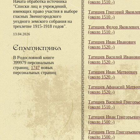
Начата обработка источника
(около 1510 -)
"Списки лиц и учреждений,
имеющих право участия в выборе
Татищев Григорий Яковле
гласных Звенигородского
(около 1510 -)
уездного земского собрания на
трехлетие 1915-1918 годов".
Татищев Федор Яковлевич
(около 1510 -)
13.04.2026
Татищев Иван Иванович
Статистика
(около 1520 -)
Татищев Василий Иванови
В Родословной книге
(около 1520 -)
399979 персональных
страниц,
1747
новых
Татищев Иван Матвеевич
персональных страниц
(около 1520 -)
Татищев Афанасий Матвее
(около 1520 -)
Татищев Василий Григорь
(около 1510 -)
Татищев Иван Григорьевич
(около 1500 -)
Татищев Петр Григорьевич
(около 1500 -)