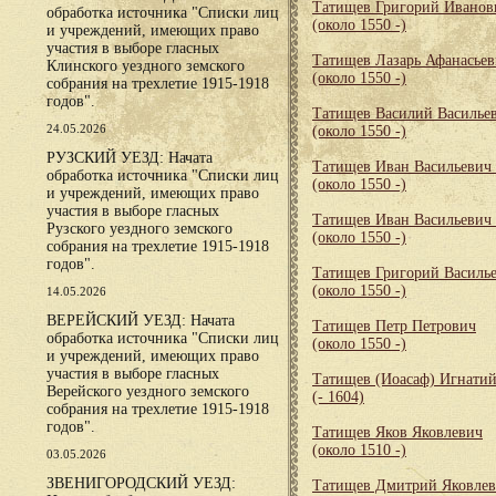
Татищев Григорий Иванов
обработка источника "Списки лиц
(около 1550 -)
и учреждений, имеющих право
участия в выборе гласных
Татищев Лазарь Афанасье
Клинского уездного земского
(около 1550 -)
собрания на трехлетие 1915-1918
годов".
Татищев Василий Василье
24.05.2026
(около 1550 -)
РУЗСКИЙ УЕЗД: Начата
Татищев Иван Васильевич
обработка источника "Списки лиц
(около 1550 -)
и учреждений, имеющих право
участия в выборе гласных
Татищев Иван Васильевич
Рузского уездного земского
(около 1550 -)
собрания на трехлетие 1915-1918
годов".
Татищев Григорий Василь
(около 1550 -)
14.05.2026
ВЕРЕЙСКИЙ УЕЗД: Начата
Татищев Петр Петрович
обработка источника "Списки лиц
(около 1550 -)
и учреждений, имеющих право
участия в выборе гласных
Татищев (Иоасаф) Игнати
Верейского уездного земского
(- 1604)
собрания на трехлетие 1915-1918
годов".
Татищев Яков Яковлевич
(около 1510 -)
03.05.2026
ЗВЕНИГОРОДСКИЙ УЕЗД:
Татищев Дмитрий Яковле